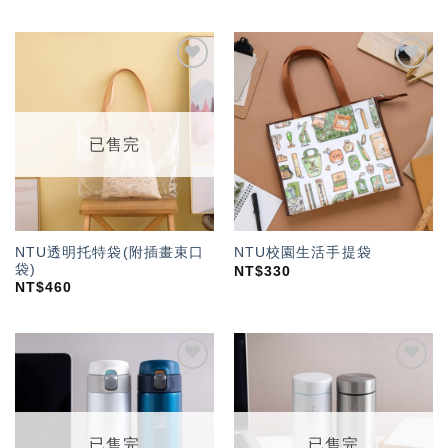
加入
加入
「願
「願
望輕
望輕
單」
單」
已售完
NTU透明托特袋(附插畫束口
NTU校園生活手提袋
袋)
NT$
330
NT$
460
加入
加入
「願
「願
望輕
望輕
單」
單」
已售完
已售完