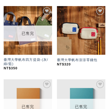
加入
加入
「願
「願
望輕
望輕
單」
單」
已售完
臺灣大學帆布四方提袋-(灰/
臺灣大學帆布澎澎零錢包
綠/藍)
NT$
320
NT$
350
加入
加入
「願
「願
望輕
望輕
單」
單」
已售完
已售完