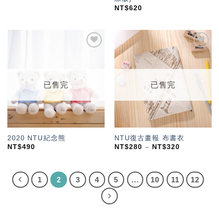
NT$
620
加入
加入
「願
「願
望輕
望輕
單」
單」
已售完
已售完
2020 NTU紀念熊
NTU復古畫報 布書衣
NT$
490
NT$
280
–
NT$
320
1
2
3
4
5
...
10
11
12