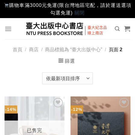
購物車滿3000元免運(限台灣地區宅配，請於運送選項
勾選免運)
關閉
Skip
to
content
首頁
/
商店
/
商品標籤為 “臺大出版中心”
/
頁面 2
篩選
-14%
-12%
加入
加入
「願
「願
望輕
望輕
單」
單」
已售完