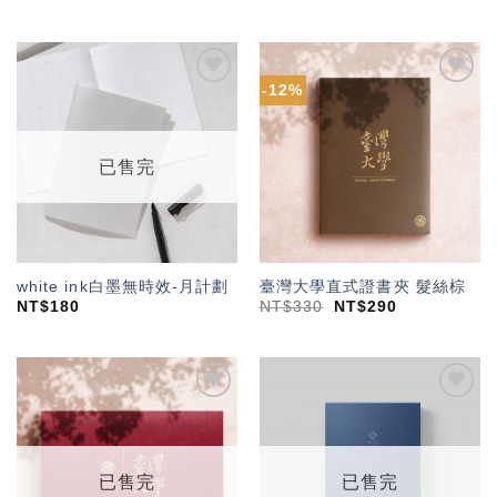
-12%
加入
加入
「願
「願
望輕
望輕
單」
單」
已售完
white ink白墨無時效-月計劃
臺灣大學直式證書夾 髮絲棕
NT$
180
NT$
330
NT$
290
加入
加入
「願
「願
望輕
望輕
單」
單」
已售完
已售完