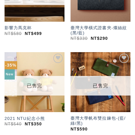
臺灣大學橫式證書夾-燦絲紋
影響力馬克杯
(黑/藍)
NT$
580
NT$
499
NT$
330
NT$
290
-35%
加入
加入
「願
「願
New
望輕
望輕
單」
單」
已售完
已售完
臺灣大學帆布雙拉鍊包-(藍/
2021 NTU紀念小熊
綠/黑)
NT$
540
NT$
350
NT$
590