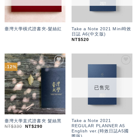
Take a Note 2021 Mini時效
臺灣大學橫式證書夾-髮絲紅
日誌 A6(中文版)
NT$
520
-12%
加入
加入
「願
「願
望輕
望輕
單」
單」
已售完
Take a Note 2021
臺灣大學直式證書夾 髮絲黑
REGULAR PLANNER A5
NT$
330
NT$
290
English ver.(時效日誌A5國
際版)