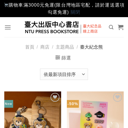
購物車滿3000元免運(限台灣地區宅配，請於運送選項
勾選免運)
關閉
Skip
to
content
首頁
/
商店
/
主題商品
/
臺大紀念熊
篩選
-50%
New
加入
加入
「願
「願
望輕
望輕
單」
單」