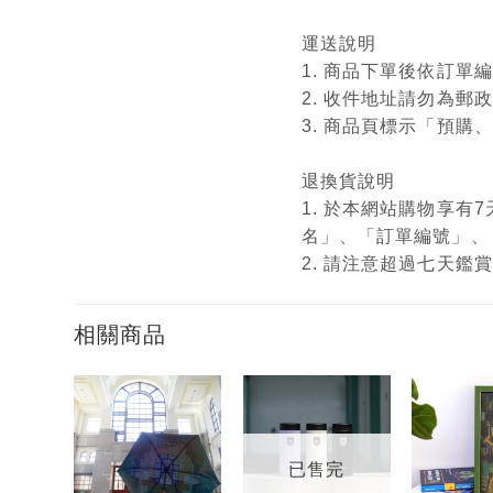
運送說明
1. 商品下單後依訂
2. 收件地址請勿為郵
3. 商品頁標示「預
退換貨說明
1. 於本網站購物享
名」、「訂單編號」、
2. 請注意超過七天
相關商品
加入
加入
「願
「願
望輕
望輕
已售完
單」
單」