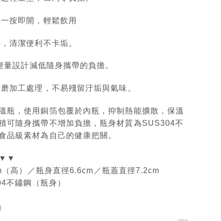
作一按即開，輕鬆飲用
解，清潔便利不卡垢
。
的超輕量設計減低隨身攜帶的負擔。
研磨加工處理，不易殘留汙垢與氣味
。
溫瓶，使用銅箔包覆於內瓶，抑制熱能擴散，保溫
積可隨身攜帶不增加負擔，瓶身材質為SUS304不
食品級素材為自己的健康把關。
▼▼
cm（高）／瓶身直徑6.6cm／瓶蓋直徑7.2cm
04不鏽鋼（瓶身）
g