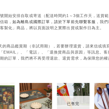
單編號開始安排自取或寄送（配送時間約1～3個工作天，送貨
政信箱，
如為離島或國際訂單，請於下單前先聯繫客服
，我們
購、客製化」商品，將以頁面說明之實際出貨或製作日為主。
有7天的商品鑑賞期（非試用期），若要辦理退貨，請來信或
「EMAIL」、「電話」、「退換貨商品與原因」等訊息。
鑑賞期的訂單，我們將不再受理退款、退貨需求，為保障您的
加入
加入
加入
「願
「願
「願
望輕
望輕
望輕
已售完
單」
單」
單」