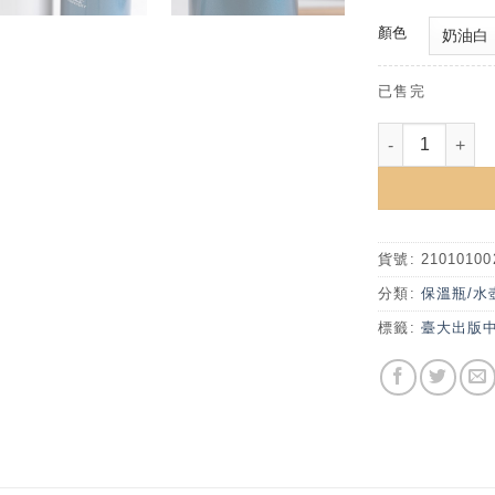
顏色
已售完
NTU x TIG
貨號:
21010100
分類:
保溫瓶/水
標籤:
臺大出版