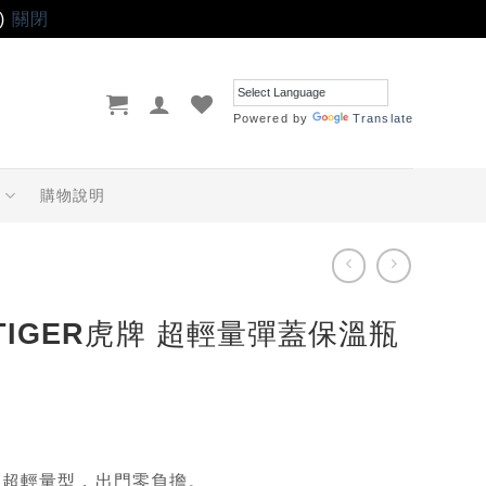
)
關閉
Powered by
Translate
品
購物說明
x TIGER虎牌 超輕量彈蓋保溫瓶
列超
輕量型，出門零負擔
。