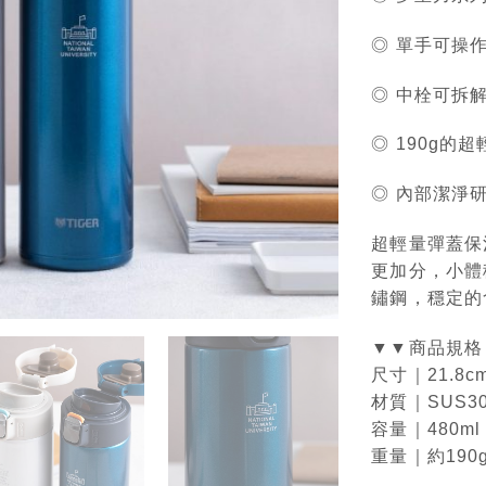
◎
單手可操
◎
中栓可拆
◎ 190g
◎
內部潔淨
超輕量彈蓋保
更加分，小體
鏽鋼，穩定的
▼▼商品規格
尺寸｜21.8
材質｜SUS3
容量｜480ml
重量｜約190