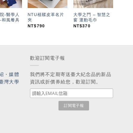
院-醫學人
NTU植鞣皮革名片
大學之門 – 智慧之
-和風餐具
夾
窗 運動毛巾
NT$
790
NT$
370
歡迎訂閱電子報
紹
・
媒體
我們將不定期寄送臺大紀念品的新品
臺灣大學
資訊或折價券給您，歡迎訂閱。