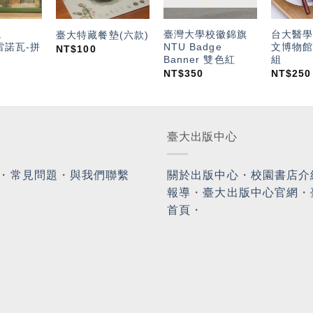
院
臺灣大學校徽錦旗
台大醫學
臺大特藏餐墊(六款)
雷諾瓦-拼
NTU Badge
文博物館
NT$
100
Banner 雙色紅
組
NT$
350
NT$
250
臺大出版中心
・
常見問題
・
與我們聯繫
關於出版中心
・
校園書店介
報導
・
臺大出版中心官網
・
首頁
・