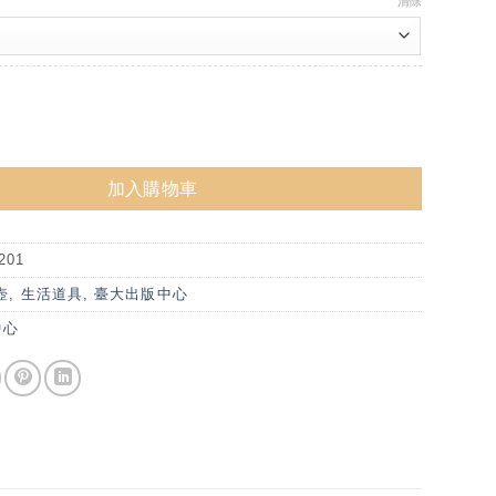
清除
ER虎牌 超輕量彈蓋保溫瓶 480ml 數量
加入購物車
201
壺
,
生活道具
,
臺大出版中心
中心