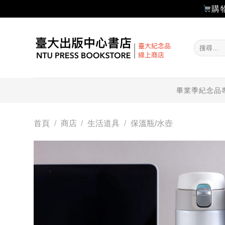
購
Skip
to
搜
content
尋
關
鍵
字:
畢業季紀念品
首頁
/
商店
/
生活道具
/
保溫瓶/水壺