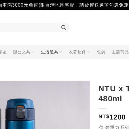
物車滿3000元免運(限台灣地區宅配，請於運送選項勾選免運
專區
辦公文具
生活道具
衣著配件
包袋
主題商
NTU 
480ml
加入
「願
望輕
1200
NT$
單」
◎ 夢重力系