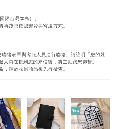
範圍限台灣本島）。
將再跟您確認郵資與寄送方式。
填寫聯絡表單與客服人員進行聯絡。請註明「您的姓
客服人員在接到您的來信後，將主動跟您聯繫。
權益，請於收到商品後先行檢查。
New
加入
加入
加入
「願
「願
「願
望輕
望輕
望輕
單」
單」
單」