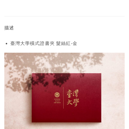
描述
臺灣大學橫式
證書
夾
髮絲紅-金