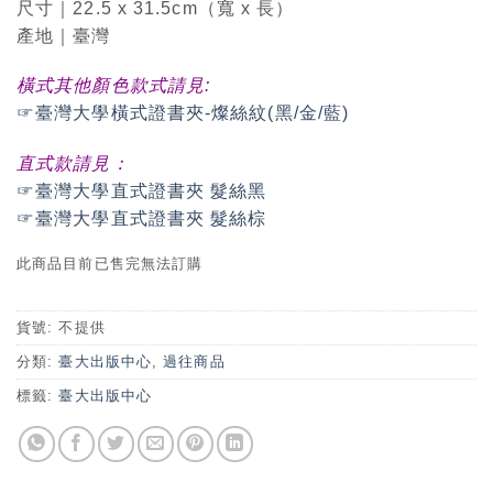
尺寸｜22.5 x 31.5cm（寬 x 長）
產地｜臺灣
橫式其他顏色款式請見:
☞臺灣大學橫式證書夾-燦絲紋(黑/金/藍)
直式款請見：
☞臺灣大學直式證書夾 髮絲黑
☞臺灣大學直式證書夾 髮絲棕
此商品目前已售完無法訂購
貨號:
不提供
分類:
臺大出版中心
,
過往商品
標籤:
臺大出版中心