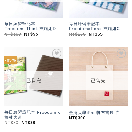
每日練習筆記本
每日練習筆記本
FreedomxThink 夾鏈組D
FreedomxRead 夾鏈組C
NT$
160
NT$
55
NT$
160
NT$
55
-63%
加入
加入
「願
「願
望輕
望輕
單」
單」
已售完
已售完
每日練習筆記本 Freedom x
臺灣大學iPad帆布書袋-白
椰林大道
NT$
300
NT$
80
NT$
30