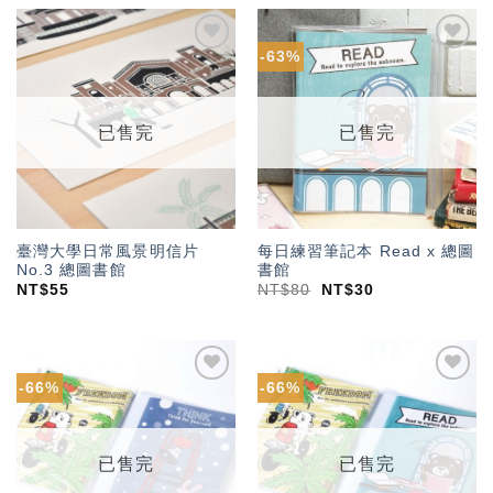
-63%
加入
加入
「願
「願
望輕
望輕
單」
單」
已售完
已售完
臺灣大學日常風景明信片
每日練習筆記本 Read x 總圖
No.3 總圖書館
書館
NT$
55
NT$
80
NT$
30
-66%
-66%
加入
加入
「願
「願
望輕
望輕
單」
單」
已售完
已售完