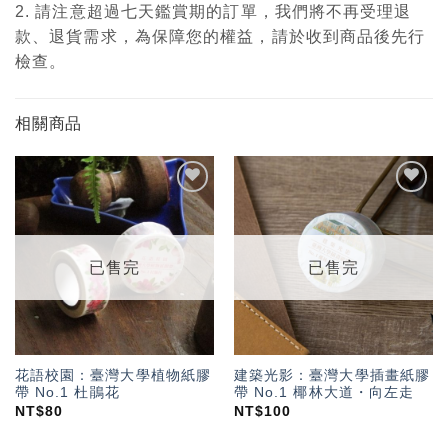
2. 請注意超過七天鑑賞期的訂單，我們將不再受理退
款、退貨需求，為保障您的權益，請於收到商品後先行
檢查。
相關商品
加入
加入
「願
「願
望輕
望輕
單」
單」
已售完
已售完
花語校園：臺灣大學植物紙膠
建築光影：臺灣大學插畫紙膠
帶 No.1 杜鵑花
帶 No.1 椰林大道・向左走
NT$
80
NT$
100