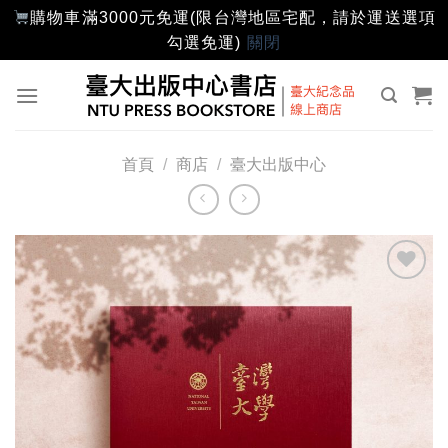
購物車滿3000元免運(限台灣地區宅配，請於運送選項
勾選免運)
關閉
Skip
to
content
首頁
/
商店
/
臺大出版中心
加入
「願
望輕
單」