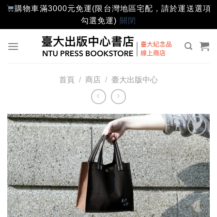
購物車滿3000元免運(限台灣地區宅配，請於運送選項
勾選免運)
關閉
Skip
to
content
首頁
/
商店
/
臺大出版中心
加入
「願
望輕
單」