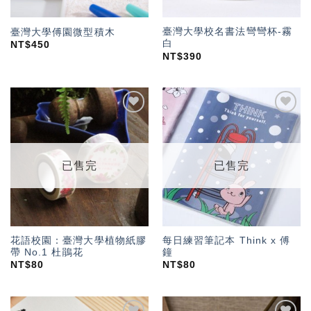
臺灣大學校名書法彎彎杯-霧
臺灣大學傅園微型積木
白
NT$
450
NT$
390
加入
加入
「願
「願
望輕
望輕
單」
單」
已售完
已售完
花語校園：臺灣大學植物紙膠
每日練習筆記本 Think x 傅
帶 No.1 杜鵑花
鐘
NT$
80
NT$
80