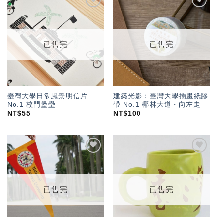
加入
加入
「願
「願
望輕
望輕
單」
單」
已售完
已售完
臺灣大學日常風景明信片
建築光影：臺灣大學插畫紙膠
No.1 校門堡壘
帶 No.1 椰林大道・向左走
NT$
55
NT$
100
加入
加入
「願
「願
望輕
望輕
單」
單」
已售完
已售完