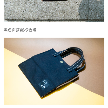
黑色面搭配棕色邊