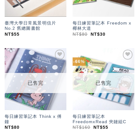
臺灣大學日常風景明信片
每日練習筆記本 Freedom x
No.2 舊總圖書館
椰林大道
NT$
55
NT$
80
NT$
30
-66%
加入
加入
「願
「願
望輕
望輕
單」
單」
已售完
已售完
每日練習筆記本 Think x 傅
每日練習筆記本
鐘
FreedomxRead 夾鏈組C
NT$
80
NT$
160
NT$
55