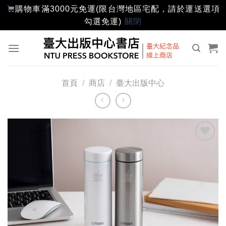
購物車滿3000元免運(限台灣地區宅配，請於運送選項
勾選免運)
關閉
Skip
to
content
首頁
/
商店
/
臺大出版中心
加入
「願
望輕
單」