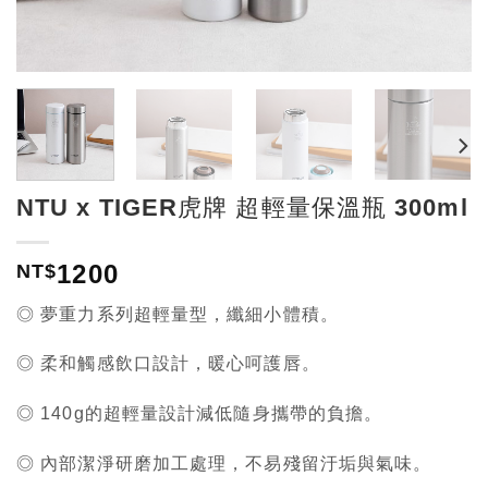
NTU x TIGER虎牌 超輕量保溫瓶 300ml
1200
NT$
◎ 夢重力系列超
輕量型，纖細小體積
。
◎
柔和觸感飲口設計，暖心呵護唇
。
◎ 140g的超輕量設計減低隨身攜帶的負擔。
◎
內部潔淨研磨加工處理，不易殘留汙垢與氣味
。