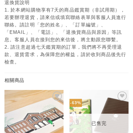
退換貨說明
1. 於本網站購物享有7天的商品鑑賞期（非試用期），
若要辦理退貨，請來信或填寫聯絡表單與客服人員進行
聯絡。請註明「您的姓名」、「訂單編號」、
「EMAIL」、「電話」、「退換貨商品與原因」等訊
息。客服人員在接到您的來信後，將主動跟您聯繫。
2. 請注意超過七天鑑賞期的訂單，我們將不再受理退
款、退貨需求，為保障您的權益，請於收到商品後先行
檢查。
相關商品
-63%
加入
加入
「願
「願
望輕
望輕
單」
單」
已售完