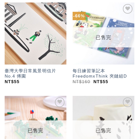
-66%
加入
加入
「願
「願
望輕
望輕
單」
單」
已售完
臺灣大學日常風景明信片
每日練習筆記本
No.4 傅園
FreedomxThink 夾鏈組D
NT$
55
NT$
160
NT$
55
加入
加入
「願
「願
望輕
望輕
單」
單」
已售完
已售完