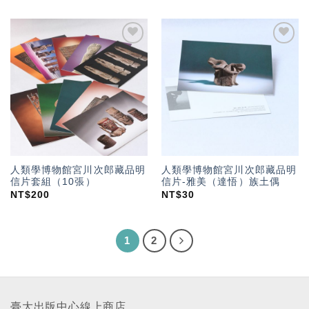
加入
加入
「願
「願
望輕
望輕
單」
單」
人類學博物館宮川次郎藏品明
人類學博物館宮川次郎藏品明
信片套組（10張）
信片-雅美（達悟）族土偶
NT$
200
NT$
30
1
2
臺大出版中心線上商店