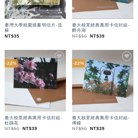
臺灣大學校園插畫明信片-流
臺大校景經典萬用卡信封組-
蘇
醉月湖
NT$
35
NT$
50
NT$
39
-22%
-22%
加入
加入
「願
「願
望輕
望輕
單」
單」
臺大校景經典萬用卡信封組-
臺大校景經典萬用卡信封組-
杜鵑花
傅鐘
NT$
50
NT$
39
NT$
50
NT$
39