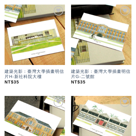
加入
加入
「願
「願
望輕
望輕
單」
單」
建築光影：臺灣大學插畫明信
建築光影：臺灣大學插畫明信
片H-新社科院大樓
片G-二號館
NT$
35
NT$
35
加入
加入
「願
「願
望輕
望輕
單」
單」