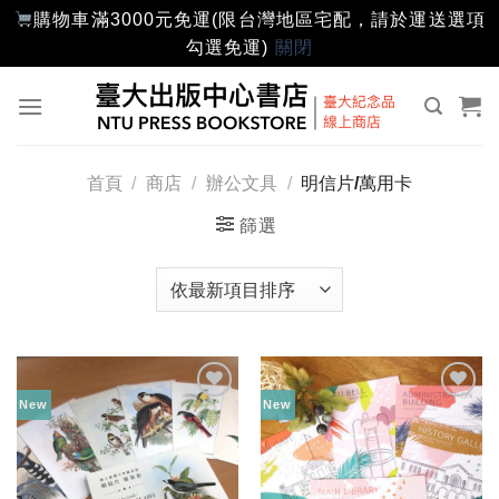
購物車滿3000元免運(限台灣地區宅配，請於運送選項
勾選免運)
關閉
Skip
to
content
首頁
/
商店
/
辦公文具
/
明信片/萬用卡
篩選
New
New
加入
加入
「願
「願
望輕
望輕
單」
單」