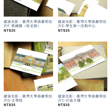
建築光影：臺灣大學插畫明信
建築光影：臺灣大學插畫明信
片F-舊總圖（校史館）
片E-學生第一活動中心
NT$
35
NT$
35
加入
加入
「願
「願
望輕
望輕
單」
單」
建築光影：臺灣大學插畫明信
建築光影：臺灣大學插畫明信
片D-文學院
片C-行政大樓
NT$
35
NT$
35