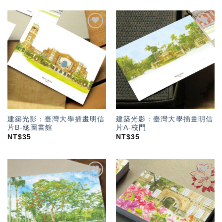
加入
加入
「願
「願
望輕
望輕
單」
單」
建築光影：臺灣大學插畫明信
建築光影：臺灣大學插畫明信
片B-總圖書館
片A-校門
NT$
35
NT$
35
加入
加入
「願
「願
望輕
望輕
單」
單」