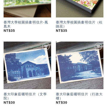
臺灣大學校園插畫明信片-鳳
臺灣大學校園插畫明信片（杜
凰木
鵑花）
NT$
35
NT$
35
加入
加入
「願
「願
望輕
望輕
單」
單」
臺大印象藍曬明信片（文學
臺大印象藍曬明信片（行政大
院）
樓）
NT$
30
NT$
30