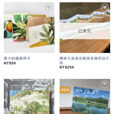
加入
加入
「願
「願
望輕
望輕
單」
單」
已售完
椰林大道南北兩側長條明信片
臺大特藏萬用卡
組
NT$
50
NT$
250
-22%
加入
加入
「願
「願
望輕
望輕
單」
單」