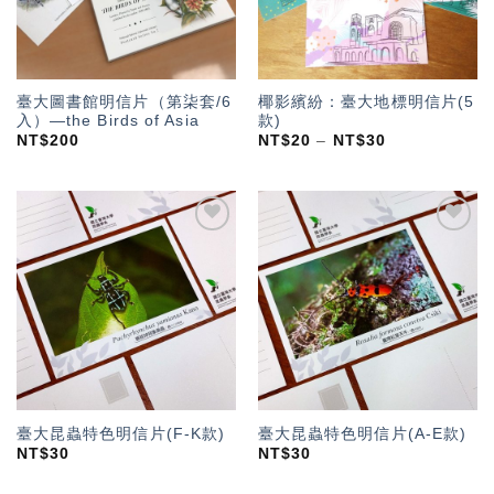
臺大圖書館明信片（第柒套/6
椰影繽紛：臺大地標明信片(5
入）—the Birds of Asia
款)
NT$
200
NT$
20
–
NT$
30
加入
加入
「願
「願
望輕
望輕
單」
單」
臺大昆蟲特色明信片(F-K款)
臺大昆蟲特色明信片(A-E款)
NT$
30
NT$
30