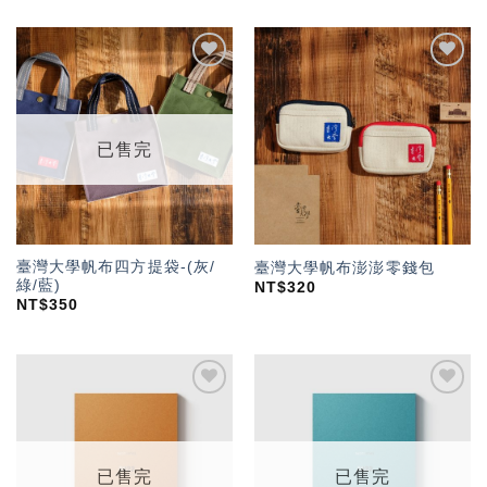
加入
加入
「願
「願
望輕
望輕
單」
單」
已售完
臺灣大學帆布四方提袋-(灰/
臺灣大學帆布澎澎零錢包
綠/藍)
NT$
320
NT$
350
加入
加入
「願
「願
望輕
望輕
單」
單」
已售完
已售完