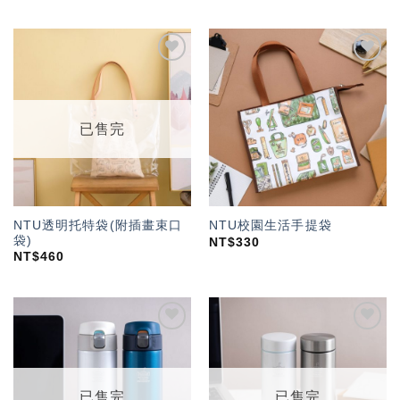
加入
加入
「願
「願
望輕
望輕
單」
單」
已售完
NTU透明托特袋(附插畫束口
NTU校園生活手提袋
袋)
NT$
330
NT$
460
加入
加入
「願
「願
望輕
望輕
單」
單」
已售完
已售完