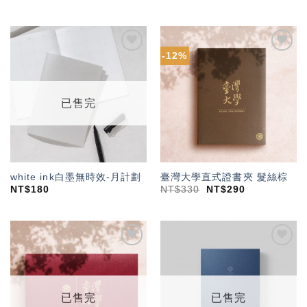
-12%
加入
加入
「願
「願
望輕
望輕
單」
單」
已售完
white ink白墨無時效-月計劃
臺灣大學直式證書夾 髮絲棕
NT$
180
NT$
330
NT$
290
加入
加入
「願
「願
望輕
望輕
單」
單」
已售完
已售完