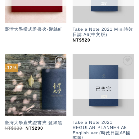
Take a Note 2021 Mini時效
臺灣大學橫式證書夾-髮絲紅
日誌 A6(中文版)
NT$
520
-12%
加入
加入
「願
「願
望輕
望輕
單」
單」
已售完
Take a Note 2021
臺灣大學直式證書夾 髮絲黑
REGULAR PLANNER A5
NT$
330
NT$
290
English ver.(時效日誌A5國
際版)