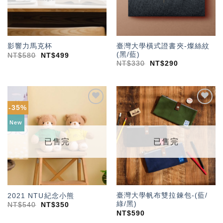
臺灣大學橫式證書夾-燦絲紋
影響力馬克杯
(黑/藍)
NT$
580
NT$
499
NT$
330
NT$
290
-35%
加入
加入
「願
「願
New
望輕
望輕
單」
單」
已售完
已售完
臺灣大學帆布雙拉鍊包-(藍/
2021 NTU紀念小熊
綠/黑)
NT$
540
NT$
350
NT$
590