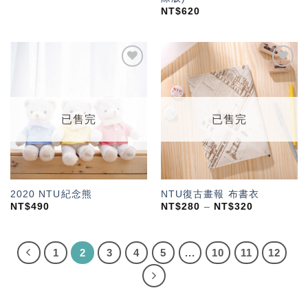
NT$
620
加入
加入
「願
「願
望輕
望輕
單」
單」
已售完
已售完
2020 NTU紀念熊
NTU復古畫報 布書衣
NT$
490
NT$
280
–
NT$
320
1
2
3
4
5
...
10
11
12