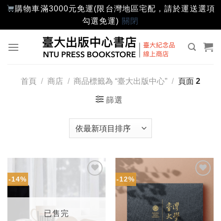
購物車滿3000元免運(限台灣地區宅配，請於運送選項
勾選免運)
關閉
Skip
to
content
首頁
/
商店
/
商品標籤為 “臺大出版中心”
/
頁面 2
篩選
-14%
-12%
加入
加入
「願
「願
望輕
望輕
單」
單」
已售完