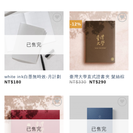
-12%
加入
加入
「願
「願
望輕
望輕
單」
單」
已售完
white ink白墨無時效-月計劃
臺灣大學直式證書夾 髮絲棕
NT$
180
NT$
330
NT$
290
加入
加入
「願
「願
望輕
望輕
單」
單」
已售完
已售完