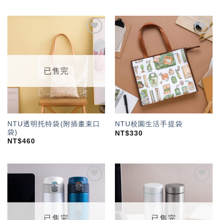
加入
加入
「願
「願
望輕
望輕
單」
單」
已售完
NTU透明托特袋(附插畫束口
NTU校園生活手提袋
袋)
NT$
330
NT$
460
加入
加入
「願
「願
望輕
望輕
單」
單」
已售完
已售完