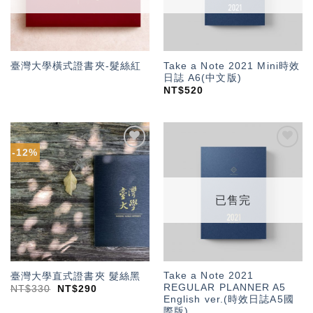
Take a Note 2021 Mini時效
臺灣大學橫式證書夾-髮絲紅
日誌 A6(中文版)
NT$
520
-12%
加入
加入
「願
「願
望輕
望輕
單」
單」
已售完
Take a Note 2021
臺灣大學直式證書夾 髮絲黑
REGULAR PLANNER A5
NT$
330
NT$
290
English ver.(時效日誌A5國
際版)