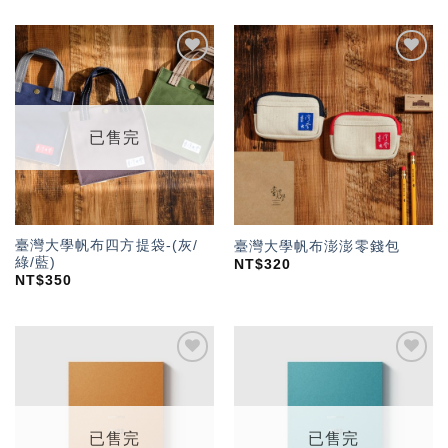
加入
加入
「願
「願
望輕
望輕
單」
單」
已售完
臺灣大學帆布四方提袋-(灰/
臺灣大學帆布澎澎零錢包
綠/藍)
NT$
320
NT$
350
加入
加入
「願
「願
望輕
望輕
單」
單」
已售完
已售完