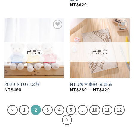
NT$
620
加入
加入
「願
「願
望輕
望輕
單」
單」
已售完
已售完
2020 NTU紀念熊
NTU復古畫報 布書衣
NT$
490
NT$
280
–
NT$
320
1
2
3
4
5
...
10
11
12