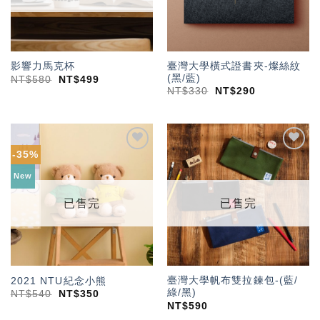
臺灣大學橫式證書夾-燦絲紋
影響力馬克杯
(黑/藍)
NT$
580
NT$
499
NT$
330
NT$
290
-35%
加入
加入
「願
「願
New
望輕
望輕
單」
單」
已售完
已售完
臺灣大學帆布雙拉鍊包-(藍/
2021 NTU紀念小熊
綠/黑)
NT$
540
NT$
350
NT$
590