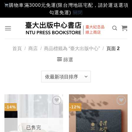
購物車滿3000元免運(限台灣地區宅配，請於運送選項
勾選免運)
關閉
Skip
to
content
首頁
/
商店
/
商品標籤為 “臺大出版中心”
/
頁面 2
篩選
-14%
-12%
加入
加入
「願
「願
望輕
望輕
單」
單」
已售完