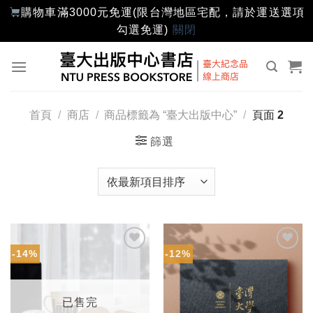
購物車滿3000元免運(限台灣地區宅配，請於運送選項
勾選免運)
關閉
Skip
to
content
首頁
/
商店
/
商品標籤為 “臺大出版中心”
/
頁面 2
篩選
-14%
-12%
加入
加入
「願
「願
望輕
望輕
單」
單」
已售完