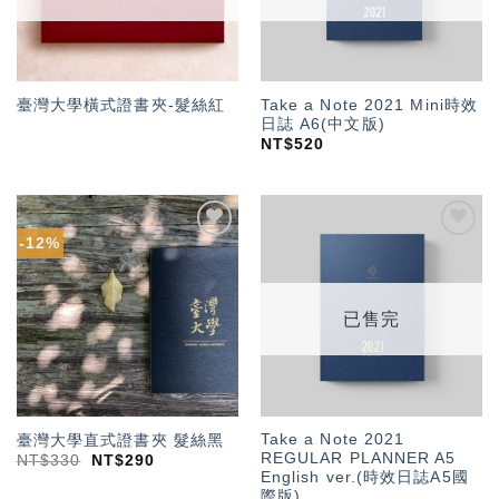
Take a Note 2021 Mini時效
臺灣大學橫式證書夾-髮絲紅
日誌 A6(中文版)
NT$
520
-12%
加入
加入
「願
「願
望輕
望輕
單」
單」
已售完
Take a Note 2021
臺灣大學直式證書夾 髮絲黑
REGULAR PLANNER A5
NT$
330
NT$
290
English ver.(時效日誌A5國
際版)