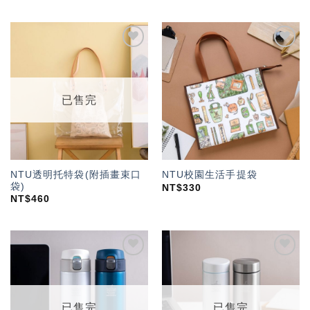
加入
加入
「願
「願
望輕
望輕
單」
單」
已售完
NTU透明托特袋(附插畫束口
NTU校園生活手提袋
袋)
NT$
330
NT$
460
加入
加入
「願
「願
望輕
望輕
單」
單」
已售完
已售完