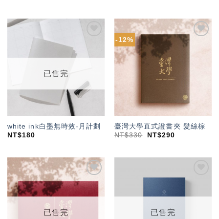
-12%
加入
加入
「願
「願
望輕
望輕
單」
單」
已售完
white ink白墨無時效-月計劃
臺灣大學直式證書夾 髮絲棕
NT$
180
NT$
330
NT$
290
加入
加入
「願
「願
望輕
望輕
單」
單」
已售完
已售完