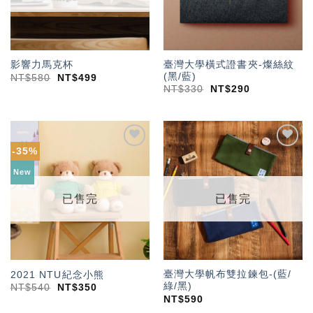
臺灣大學橫式證書夾-燦絲紋
影響力馬克杯
(黑/藍)
NT$
580
NT$
499
NT$
330
NT$
290
-35%
加入
加入
「願
「願
New
望輕
望輕
單」
單」
已售完
已售完
臺灣大學帆布雙拉鍊包-(藍/
2021 NTU紀念小熊
綠/黑)
NT$
540
NT$
350
NT$
590