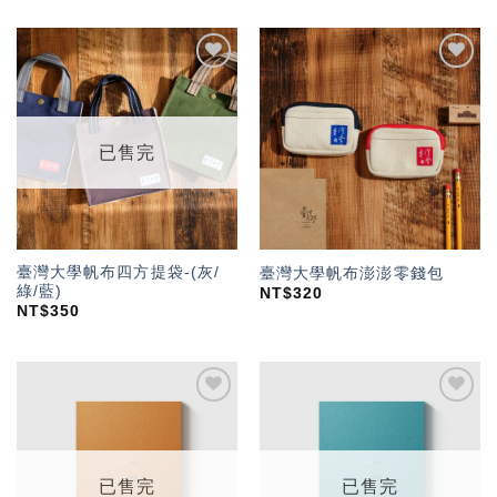
加入
加入
「願
「願
望輕
望輕
單」
單」
已售完
臺灣大學帆布四方提袋-(灰/
臺灣大學帆布澎澎零錢包
綠/藍)
NT$
320
NT$
350
加入
加入
「願
「願
望輕
望輕
單」
單」
已售完
已售完