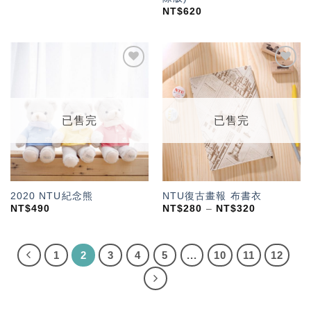
NT$
620
加入
加入
「願
「願
望輕
望輕
單」
單」
已售完
已售完
2020 NTU紀念熊
NTU復古畫報 布書衣
NT$
490
NT$
280
–
NT$
320
1
2
3
4
5
...
10
11
12