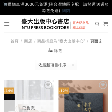
購物車滿3000元免運(限台灣地區宅配，請於運送選項
勾選免運)
關閉
Skip
to
content
首頁
/
商店
/
商品標籤為 “臺大出版中心”
/
頁面 2
篩選
-14%
-12%
加入
加入
「願
「願
望輕
望輕
單」
單」
已售完