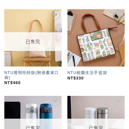
加入
加入
「願
「願
望輕
望輕
單」
單」
已售完
NTU透明托特袋(附插畫束口
NTU校園生活手提袋
袋)
NT$
330
NT$
460
加入
加入
「願
「願
望輕
望輕
單」
單」
已售完
已售完