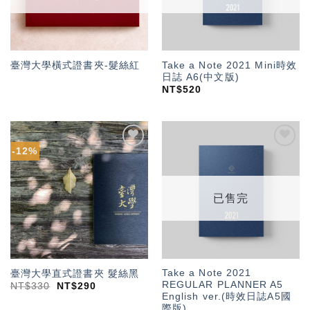
Take a Note 2021 Mini時效
臺灣大學橫式證書夾-髮絲紅
日誌 A6(中文版)
NT$
520
-12%
加入
加入
「願
「願
望輕
望輕
單」
單」
已售完
Take a Note 2021
臺灣大學直式證書夾 髮絲黑
REGULAR PLANNER A5
NT$
330
NT$
290
English ver.(時效日誌A5國
際版)