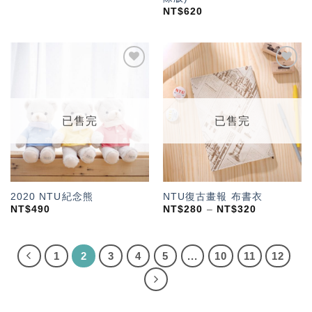
NT$
620
加入
加入
「願
「願
望輕
望輕
單」
單」
已售完
已售完
2020 NTU紀念熊
NTU復古畫報 布書衣
NT$
490
NT$
280
–
NT$
320
1
2
3
4
5
...
10
11
12