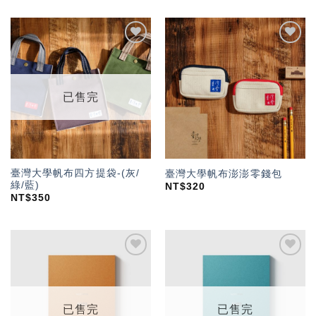
加入
加入
「願
「願
望輕
望輕
單」
單」
已售完
臺灣大學帆布四方提袋-(灰/
臺灣大學帆布澎澎零錢包
綠/藍)
NT$
320
NT$
350
加入
加入
「願
「願
望輕
望輕
單」
單」
已售完
已售完