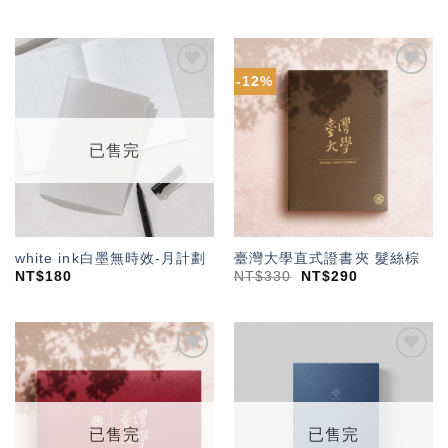
-12%
加入
加入
「願
「願
望輕
望輕
單」
單」
已售完
white ink白墨無時效-月計劃
臺灣大學直式證書夾 髮絲棕
NT$
180
NT$
330
NT$
290
加入
加入
「願
「願
望輕
望輕
單」
單」
已售完
已售完