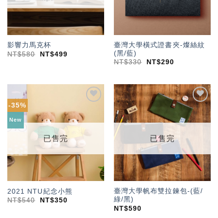
臺灣大學橫式證書夾-燦絲紋
影響力馬克杯
(黑/藍)
NT$
580
NT$
499
NT$
330
NT$
290
-35%
加入
加入
「願
「願
New
望輕
望輕
單」
單」
已售完
已售完
臺灣大學帆布雙拉鍊包-(藍/
2021 NTU紀念小熊
綠/黑)
NT$
540
NT$
350
NT$
590