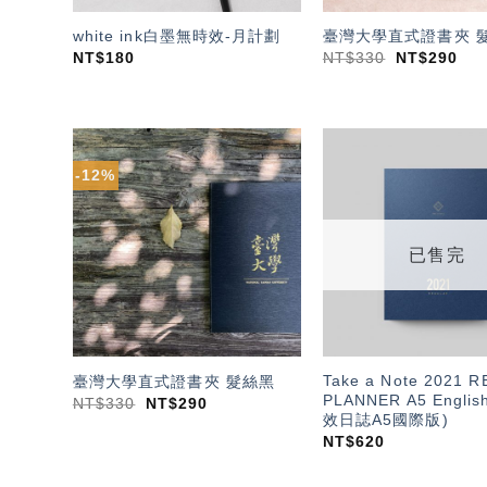
white ink白墨無時效-月計劃
臺灣大學直式證書夾 
NT$
180
NT$
330
NT$
290
-12%
加入
「願
望輕
單」
已售完
Take a Note 2021 
臺灣大學直式證書夾 髮絲黑
PLANNER A5 English
NT$
330
NT$
290
效日誌A5國際版)
NT$
620