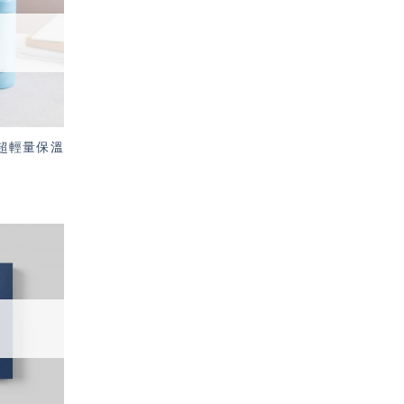
望輕
單」
牌 超輕量保溫
加入
「願
望輕
單」