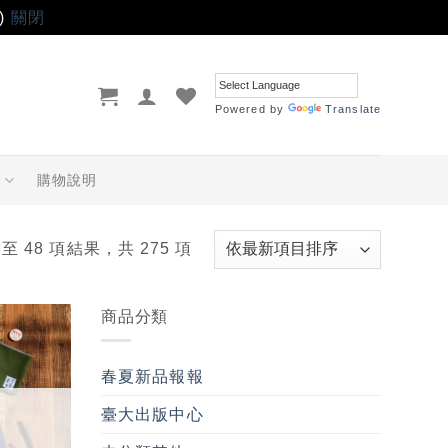
)
關閉
Powered by
Translate
品
購物說明
 至 48 項結果，共 275 項
商品分類
加入
「願
春夏新品報報
望輕
單」
臺大出版中心