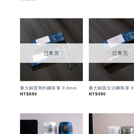
加入
「願
望輕
單」
已售完
已售完
臺大銅質簡約鋼珠筆 0.6mm
臺大銅質生活鋼珠筆 0
NT$
690
NT$
490
加入
「願