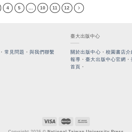
4
5
...
10
11
12
臺大出版中心
・
常見問題
・
與我們聯繫
關於出版中心
・
校園書店介
報導
・
臺大出版中心官網
・
首頁
・
Copyright 2026 ©
National Taiwan University Press