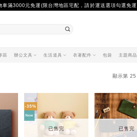
物車滿3000元免運(限台灣地區宅配，請於運送選項勾選免運
專區
辦公文具
生活道具
衣著配件
包袋
主題商
顯示第 25
-35%
加入
加入
「願
「願
New
望輕
望輕
單」
單」
已售完
已售完