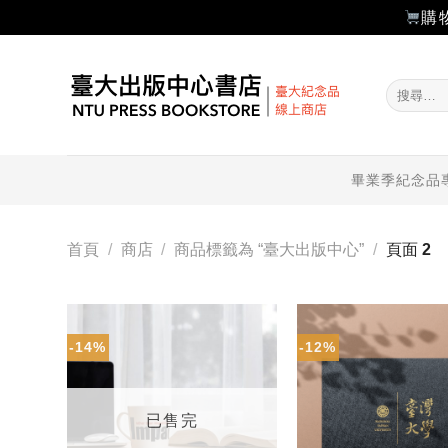
購
Skip
to
搜
content
尋
關
鍵
字:
畢業季紀念品
首頁
/
商店
/
商品標籤為 “臺大出版中心”
/
頁面 2
-14%
-12%
加入
「願
望輕
單」
已售完