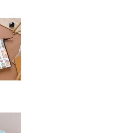
加入
「願
望輕
單」
加入
「願