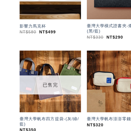
臺灣大學橫式證書夾-
影響力馬克杯
(黑/藍)
NT$
580
NT$
499
NT$
330
NT$
290
加入
「願
望輕
單」
已售完
臺灣大學帆布四方提袋-(灰/綠/
臺灣大學帆布澎澎零錢
藍)
NT$
320
NT$
350