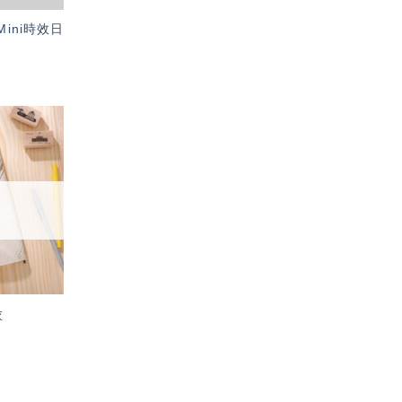
1 Mini時效日
加入
「願
望輕
單」
衣