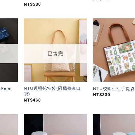
NT$
530
加入
加入
「願
「願
望輕
望輕
單」
單」
已售完
NTU透明托特袋(附插畫束口
.5mm
NTU校園生活手提袋
袋)
NT$
330
NT$
460
加入
加入
「願
「願