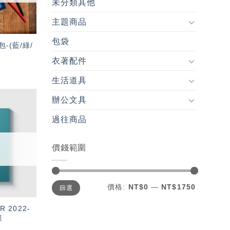
未分類其他
主題商品
包袋
-(藍/綠/
衣著配件
生活道具
辦公文具
加入
過往商品
「願
望輕
單」
價錢範圍
最
最
價格:
NT$0
—
NT$1750
篩選
低
高
價
價
格
格
R 2022-
畫