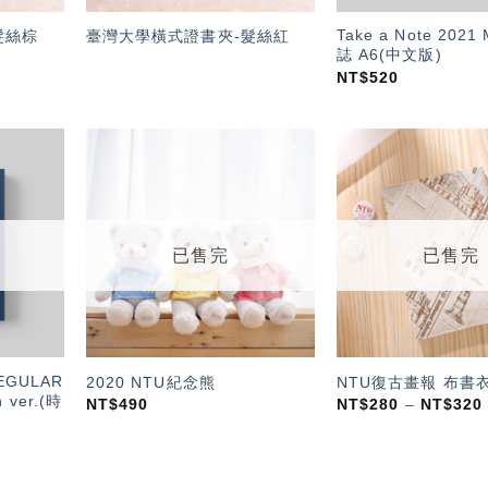
Take a Note 202
髮絲棕
臺灣大學橫式證書夾-髮絲紅
誌 A6(中文版)
NT$
520
加入
加入
「願
「願
望輕
望輕
單」
單」
已售完
已售完
REGULAR
2020 NTU紀念熊
NTU復古畫報 布書
 ver.(時
NT$
490
NT$
280
–
NT$
320