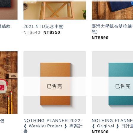
燦絲紋
臺灣大學帆布雙拉鍊包
2021 NTU紀念小熊
黑)
NT$
540
NT$
350
NT$
590
加入
加入
「願
「願
望輕
望輕
單」
單」
已售完
已售完
NOTHING PLANNER 2022-
NOTHING PLANNE
包
❰ Weekly+Project ❱ 專案計
❰ Original ❱ 日計
畫
NT$
600