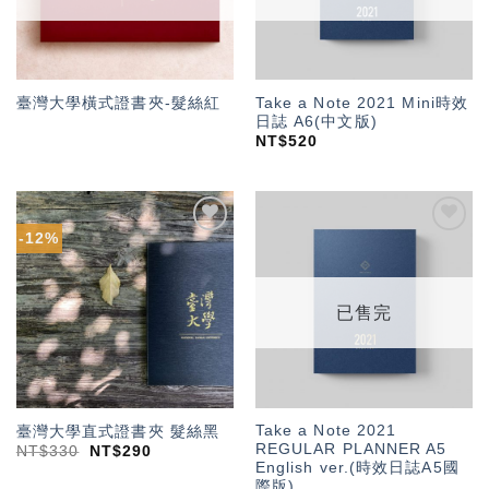
Take a Note 2021 Mini時效
臺灣大學橫式證書夾-髮絲紅
日誌 A6(中文版)
NT$
520
-12%
加入
加入
「願
「願
望輕
望輕
單」
單」
已售完
Take a Note 2021
臺灣大學直式證書夾 髮絲黑
REGULAR PLANNER A5
NT$
330
NT$
290
English ver.(時效日誌A5國
際版)