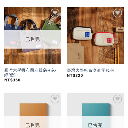
加入
加入
「願
「願
望輕
望輕
單」
單」
已售完
臺灣大學帆布四方提袋-(灰/
臺灣大學帆布澎澎零錢包
綠/藍)
NT$
320
NT$
350
加入
加入
「願
「願
望輕
望輕
單」
單」
已售完
已售完