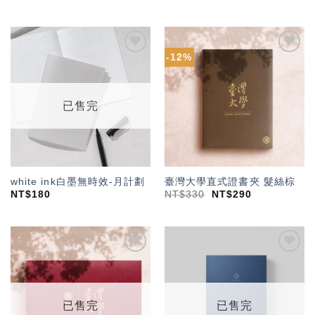
-12%
加入
加入
「願
「願
望輕
望輕
單」
單」
已售完
white ink白墨無時效-月計劃
臺灣大學直式證書夾 髮絲棕
NT$
180
NT$
330
NT$
290
加入
加入
「願
「願
望輕
望輕
單」
單」
已售完
已售完