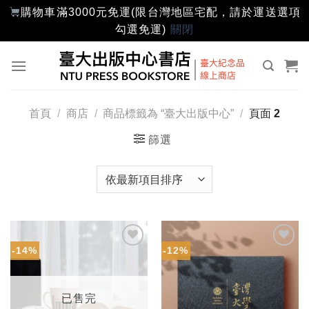
購物車滿3000元免運(限台灣地區宅配，請於運送選項
勾選免運)
關閉
Skip
to
content
首頁
/
商店
/
商品標籤為 “臺大出版中心”
/
頁面 2
篩選
-14%
-12%
加入
加入
「願
「願
望輕
望輕
單」
單」
已售完