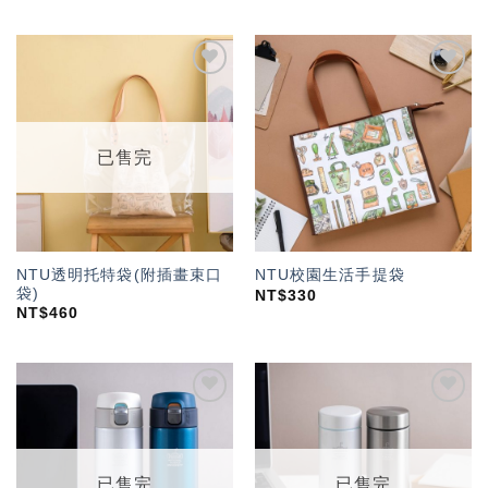
加入
加入
「願
「願
望輕
望輕
單」
單」
已售完
NTU透明托特袋(附插畫束口
NTU校園生活手提袋
袋)
NT$
330
NT$
460
加入
加入
「願
「願
望輕
望輕
單」
單」
已售完
已售完