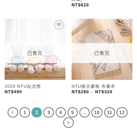
NT$
620
加入
加入
「願
「願
望輕
望輕
單」
單」
已售完
已售完
2020 NTU紀念熊
NTU復古畫報 布書衣
NT$
490
NT$
280
–
NT$
320
1
2
3
4
5
...
10
11
12