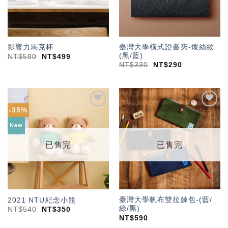
臺灣大學橫式證書夾-燦絲紋
影響力馬克杯
(黑/藍)
NT$
580
NT$
499
NT$
330
NT$
290
-35%
加入
加入
「願
「願
New
望輕
望輕
單」
單」
已售完
已售完
臺灣大學帆布雙拉鍊包-(藍/
2021 NTU紀念小熊
綠/黑)
NT$
540
NT$
350
NT$
590