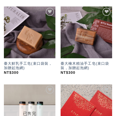
加入
加入
「願
「願
望輕
望輕
單」
單」
臺大鮮乳手工皂(束口袋裝，
臺大檜木精油手工皂(束口袋
加贈起泡網)
裝，加贈起泡網)
NT$
300
NT$
300
加入
加入
「願
「願
望輕
望輕
單」
單」
已售完