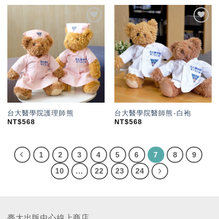
加入
加入
「願
「願
望輕
望輕
單」
單」
台大醫學院護理師熊
台大醫學院醫師熊-白袍
NT$
568
NT$
568
1
2
3
4
5
6
7
8
9
10
...
22
23
24
臺大出版中心線上商店