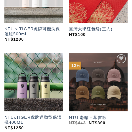
NTU x TIGER虎牌可機洗保
臺灣大學紅包袋(三入)
溫瓶500ml
NT$
100
NT$
1200
-12%
加入
加入
「願
「願
望輕
望輕
單」
單」
NTUxTIGER虎牌運動型保溫
NTU 老帽－草書款
瓶400ML
NT$
443
NT$
390
NT$
1250