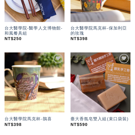
台大醫學院-醫學人文博物館-
台大醫學院馬克杯-保加利亞
和風餐具組
的玫瑰
NT$
250
NT$
398
加入
加入
「願
「願
望輕
望輕
單」
單」
台大醫學院馬克杯-鵲喜
臺大香氛皂雙入組(束口袋裝)
NT$
398
NT$
590