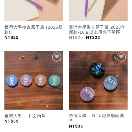
臺灣大學復古原子筆 (2025新
臺灣大學復古原子筆 2025年
款)
新款-10支以上優惠下單區
NT$
25
NT$
25
NT$
22
加入
加入
「願
「願
望輕
望輕
單」
單」
臺灣大學 – NTU經典學院胸
臺灣大學 – 中文胸章
章
NT$
35
NT$
35