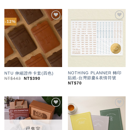
-12%
加入
加入
「願
「願
望輕
望輕
單」
單」
NOTHING PLANNER 轉印
NTU 伸縮證件卡套(四色)
貼紙-台灣節慶&表情符號
NT$
443
NT$
390
NT$
70
加入
加入
「願
「願
望輕
望輕
單」
單」
已售完