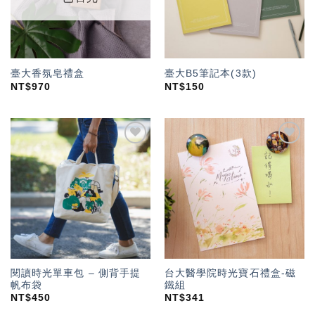
臺大香氛皂禮盒
臺大B5筆記本(3款)
NT$
970
NT$
150
加入
加入
「願
「願
望輕
望輕
單」
單」
閱讀時光單車包 – 側背手提
台大醫學院時光寶石禮盒-磁
帆布袋
鐵組
NT$
450
NT$
341