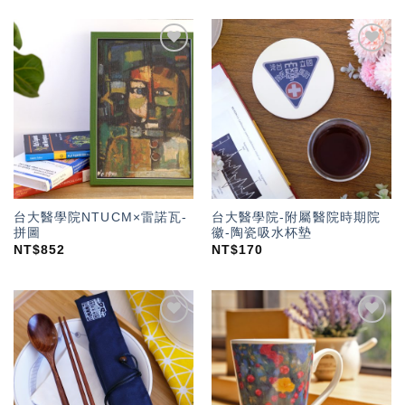
加入
加入
「願
「願
望輕
望輕
單」
單」
台大醫學院NTUCM×雷諾瓦-
台大醫學院-附屬醫院時期院
拼圖
徽-陶瓷吸水杯墊
NT$
852
NT$
170
加入
加入
「願
「願
望輕
望輕
單」
單」