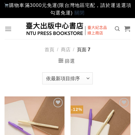
購物車滿3000元免運(限台灣地區宅配，請於運送選項
勾選免運)
關閉
Skip
to
content
首頁
/
商店
/
頁面 7
篩選
-12%
加入
加入
「願
「願
望輕
望輕
單」
單」