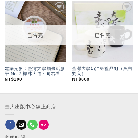
加入
加入
「願
「願
望輕
望輕
單」
單」
已售完
已售完
建築光影：臺灣大學插畫紙膠
臺灣大學奶油杯禮品組（黑白
帶 No.2 椰林大道・向右看
雙入）
NT$
100
NT$
800
臺大出版中心線上商店
客服時間