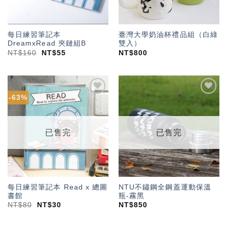
每日練習筆記本
臺灣大學奶油杯禮品組（白綠
DreamxRead 夾鏈組B
雙入）
NT$
160
NT$
55
NT$
800
-63%
加入
加入
「願
「願
望輕
望輕
單」
單」
已售完
已售完
每日練習筆記本 Read x 總圖
NTU不鏽鋼全鋼蓋運動保溫
書館
瓶-霧黑
NT$
80
NT$
30
NT$
850