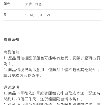
顏色
丈青, 白色
尺寸
S, M, L, XL, 2L
購買須知
商品須知
1. 產品因拍攝關係顏色可能略有差異，實際以廠商出貨
為主。
2. 商品情境照為示意用，僅商品主體不包含其他配件，
請以規格內容物為主。
運送說明
1. 商品下單後依訂單編號開始安排自取或寄送（配送時
間約1～3個工作天，送貨範圍限台灣本島）。
2. 收件地址請勿為郵政信箱，
如為離島或國際訂單，請