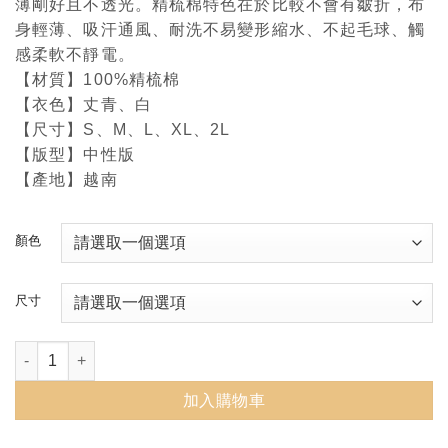
薄剛好且不透光。精梳棉特色在於比較不會有皺折，布
身輕薄、吸汗通風、耐洗不易變形縮水、不起毛球、觸
感柔軟不靜電。
【材質】100%精梳棉
【衣色】丈青、白
【尺寸】S、M、L、XL、2L
【版型】中性版
【產地】越南
顏色
尺寸
NTU經典款純棉短T恤(2色) 數量
加入購物車