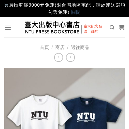
購物車滿3000元免運(限台灣地區宅配，請於運送選項
勾選免運)
關閉
Skip
to
content
首頁
/
商店
/
過往商品
加入
「願
望輕
單」