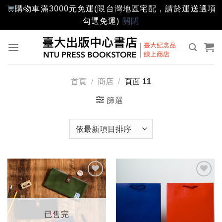
購物車滿3000元免運(限台灣地區宅配，請於運送選項
勾選免運)
關閉
Skip
to
content
首頁
/
商店
/
頁面 11
篩選
加入
加入
「願
「願
望輕
望輕
單」
單」
已售完