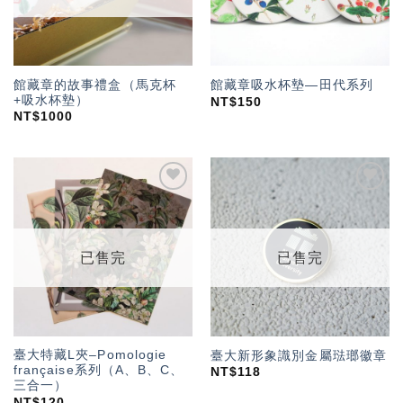
館藏章的故事禮盒（馬克杯
館藏章吸水杯墊—田代系列
+吸水杯墊）
NT$
150
NT$
1000
加入
加入
「願
「願
望輕
望輕
單」
單」
已售完
已售完
臺大特藏L夾–Pomologie
臺大新形象識別金屬琺瑯徽章
française系列（A、B、C、
NT$
118
三合一）
NT$
120