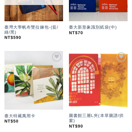
臺灣大學帆布雙拉鍊包-(藍/
臺大新形象識別紙袋(中)
綠/黑)
NT$
70
NT$
590
加入
加入
「願
「願
望輕
望輕
單」
單」
圖書館三層L夾(本草圖譜/拱
臺大特藏萬用卡
窗)
NT$
50
NT$
90