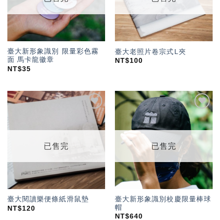
臺大新形象識別 限量彩色霧
臺大老照片卷宗式L夾
面 馬卡龍徽章
NT$
100
NT$
35
加入
加入
「願
「願
望輕
望輕
單」
單」
已售完
已售完
臺大新形象識別校慶限量棒球
臺大閱讀樂便條紙滑鼠墊
帽
NT$
120
NT$
640