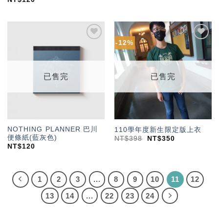
-12%
加入
加入
「願
「願
望輕
望輕
單」
單」
已售完
已售完
NOTHING PLANNER 巴川
110學年度新生限定版上衣
便條紙(藍灰色)
NT$
398
NT$
350
NT$
120
1
2
3
...
8
9
10
11
12
13
14
...
22
23
24