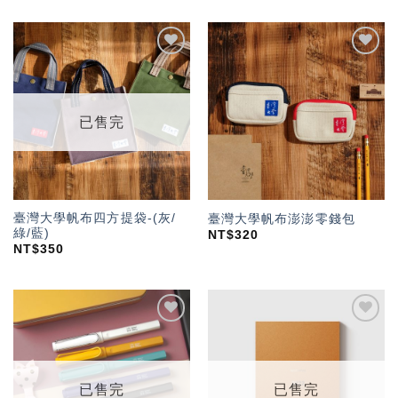
加入
加入
「願
「願
望輕
望輕
單」
單」
已售完
臺灣大學帆布四方提袋-(灰/
臺灣大學帆布澎澎零錢包
綠/藍)
NT$
320
NT$
350
加入
加入
「願
「願
望輕
望輕
單」
單」
已售完
已售完