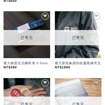
NT$
600
加入
加入
「願
「願
望輕
望輕
單」
單」
已售完
已售完
臺大銅質生活鋼珠筆 0.5mm
臺大新形象識別校慶教練夾克
NT$
490
NT$
1880
加入
加入
「願
「願
望輕
望輕
單」
單」
已售完
已售完