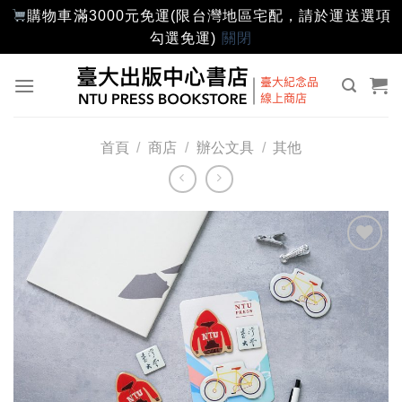
購物車滿3000元免運(限台灣地區宅配，請於運送選項
勾選免運)
關閉
Skip
to
content
首頁
/
商店
/
辦公文具
/
其他
加入
「願
望輕
單」