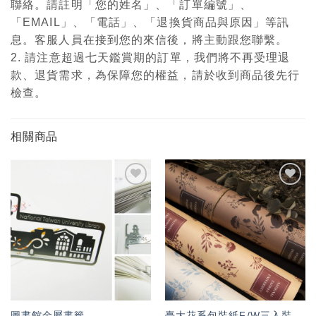
聯絡。請註明「您的姓名」、「訂單編號」、
「EMAIL」、「電話」、「退換貨商品與原因」等訊
息。客服人員在接到您的來信後，將主動跟您聯繫。
2. 請注意超過七天鑑賞期的訂單，我們將不再受理退
款、退貨需求，為保障您的權益，請於收到商品後先行
檢查。
相關商品
加入
加入
「願
「願
望輕
望輕
單」
單」
圖書館金屬書籤
臺大花系包裝紙F/W三入裝