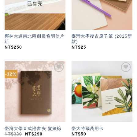
已售完
椰林大道南北兩側長條明信片
臺灣大學復古原子筆 (2025新
組
款)
NT$
250
NT$
25
-12%
加入
加入
「願
「願
望輕
望輕
單」
單」
臺灣大學直式證書夾 髮絲棕
臺大特藏萬用卡
NT$
330
NT$
290
NT$
50