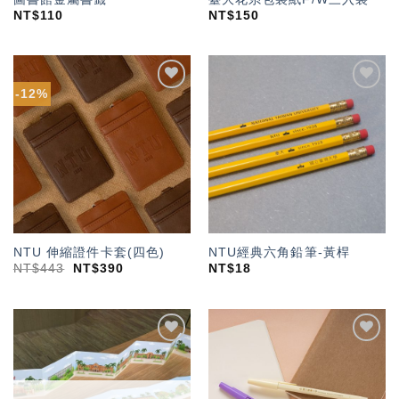
NT$
110
NT$
150
-12%
加入
加入
「願
「願
望輕
望輕
單」
單」
NTU 伸縮證件卡套(四色)
NTU經典六角鉛筆-黃桿
NT$
443
NT$
390
NT$
18
加入
加入
「願
「願
望輕
望輕
單」
單」