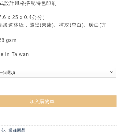
式設計風格搭配特色印刷
6 x 25 x 0.4公分）
高級道林紙，墨黑(東康)、禪灰(空白)、暖白(方
8 gsm
 in Taiwan
本 數量
加入購物車
中心
,
過往商品