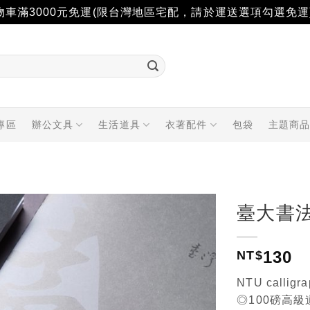
物車滿3000元免運(限台灣地區宅配，請於運送選項勾選免運
專區
辦公文具
生活道具
衣著配件
包袋
主題商
臺大書
加入
130
「願
NT$
望輕
單」
NTU calligr
◎100磅高