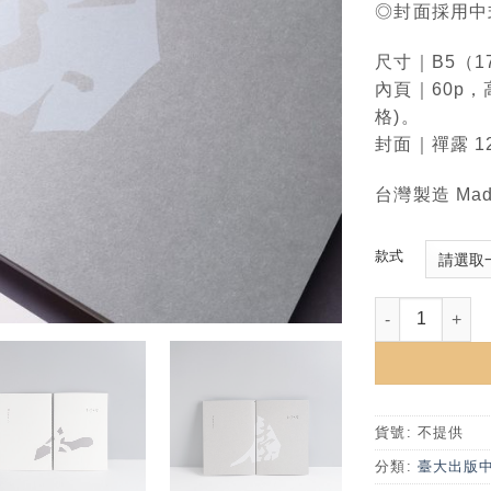
◎封面採用中
尺寸｜B5（17.
內頁｜60p，
格)。
封面｜禪露 12
台灣製造 Made
款式
臺大書法風筆記
貨號:
不提供
分類:
臺大出版