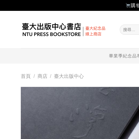
購
Skip
to
搜
content
尋
關
鍵
字:
畢業季紀念品
首頁
/
商店
/
臺大出版中心