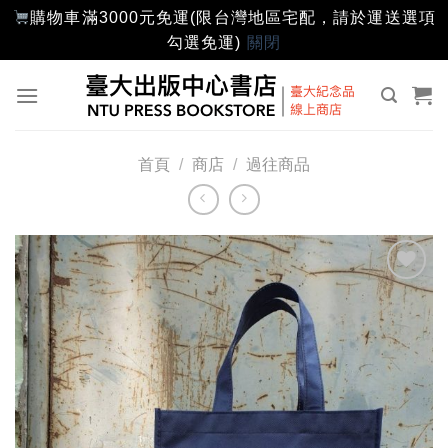
購物車滿3000元免運(限台灣地區宅配，請於運送選項
勾選免運)
關閉
Skip
to
content
首頁
/
商店
/
過往商品
加入
「願
望輕
單」