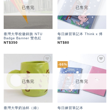
單」
單」
已售完
已售完
臺灣大學校徽錦旗 NTU
每日練習筆記本 Think x 傅
Badge Banner 雙色紅
鐘
NT$
350
NT$
80
-66%
加入
加入
「願
「願
望輕
望輕
單」
單」
已售完
已售完
每日練習筆記本
臺灣大學奶油杯（綠）