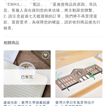
「EMAIL」、「電話」、「退換貨商品與原因」等訊
息。客服人員在接到您的來信後，將主動跟您聯繫。
2. 請注意超過七天鑑賞期的訂單，我們將不再受理退
款、退貨需求，為保障您的權益，請於收到商品後先行
檢查。
相關商品
加入
加入
「願
「願
望輕
望輕
單」
單」
已售完
建築光影：臺灣大學插畫紙膠
臺灣大學日常風景明信片