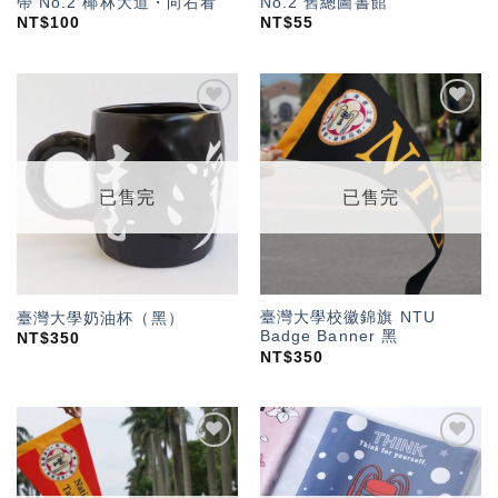
帶 No.2 椰林大道・向右看
No.2 舊總圖書館
NT$
100
NT$
55
加入
加入
「願
「願
望輕
望輕
單」
單」
已售完
已售完
臺灣大學校徽錦旗 NTU
臺灣大學奶油杯（黑）
Badge Banner 黑
NT$
350
NT$
350
加入
加入
「願
「願
望輕
望輕