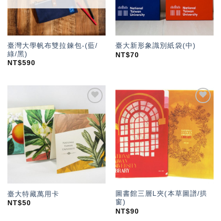
臺灣大學帆布雙拉鍊包-(藍/
臺大新形象識別紙袋(中)
綠/黑)
NT$
70
NT$
590
加入
加入
「願
「願
望輕
望輕
單」
單」
圖書館三層L夾(本草圖譜/拱
臺大特藏萬用卡
窗)
NT$
50
NT$
90