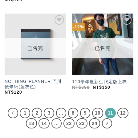
-12%
加入
加入
「願
「願
望輕
望輕
單」
單」
已售完
已售完
NOTHING PLANNER 巴川
110學年度新生限定版上衣
便條紙(藍灰色)
NT$
398
NT$
350
NT$
120
1
2
3
...
8
9
10
11
12
13
14
...
22
23
24