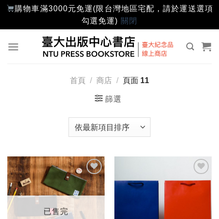
購物車滿3000元免運(限台灣地區宅配，請於運送選項
勾選免運)
關閉
Skip
to
content
首頁
/
商店
/
頁面 11
篩選
加入
加入
「願
「願
望輕
望輕
單」
單」
已售完