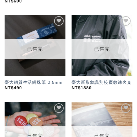
NT$
600
加入
加入
「願
「願
望輕
望輕
單」
單」
已售完
已售完
臺大銅質生活鋼珠筆 0.5mm
臺大新形象識別校慶教練夾克
NT$
490
NT$
1880
加入
加入
「願
「願
望輕
望輕
單」
單」
已售完
已售完