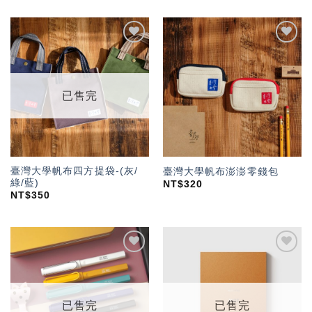
加入
加入
「願
「願
望輕
望輕
單」
單」
已售完
臺灣大學帆布四方提袋-(灰/
臺灣大學帆布澎澎零錢包
綠/藍)
NT$
320
NT$
350
加入
加入
「願
「願
望輕
望輕
單」
單」
已售完
已售完