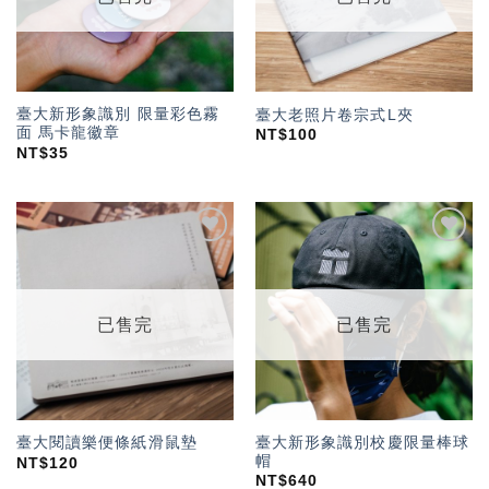
臺大新形象識別 限量彩色霧
臺大老照片卷宗式L夾
面 馬卡龍徽章
NT$
100
NT$
35
加入
加入
「願
「願
望輕
望輕
單」
單」
已售完
已售完
臺大新形象識別校慶限量棒球
臺大閱讀樂便條紙滑鼠墊
帽
NT$
120
NT$
640