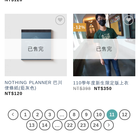
-12%
加入
加入
「願
「願
望輕
望輕
單」
單」
已售完
已售完
NOTHING PLANNER 巴川
110學年度新生限定版上衣
便條紙(藍灰色)
NT$
398
NT$
350
NT$
120
1
2
3
...
8
9
10
11
12
13
14
...
22
23
24