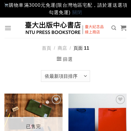
購物車滿3000元免運(限台灣地區宅配，請於運送選項
勾選免運)
關閉
Skip
to
content
首頁
/
商店
/
頁面 11
篩選
加入
加入
「願
「願
望輕
望輕
單」
單」
已售完