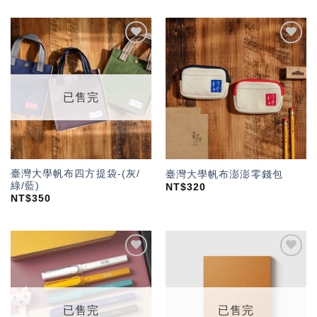
加入
加入
「願
「願
望輕
望輕
單」
單」
已售完
臺灣大學帆布四方提袋-(灰/
臺灣大學帆布澎澎零錢包
綠/藍)
NT$
320
NT$
350
加入
加入
「願
「願
望輕
望輕
單」
單」
已售完
已售完