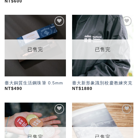
NT$
600
加入
加入
「願
「願
望輕
望輕
單」
單」
已售完
已售完
臺大銅質生活鋼珠筆 0.5mm
臺大新形象識別校慶教練夾克
NT$
490
NT$
1880
加入
加入
「願
「願
望輕
望輕
單」
單」
已售完
已售完