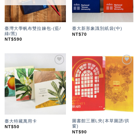
臺灣大學帆布雙拉鍊包-(藍/
臺大新形象識別紙袋(中)
綠/黑)
NT$
70
NT$
590
加入
加入
「願
「願
望輕
望輕
單」
單」
圖書館三層L夾(本草圖譜/拱
臺大特藏萬用卡
窗)
NT$
50
NT$
90