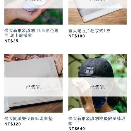
臺大新形象識別 限量彩色霧
臺大老照片卷宗式L夾
面 馬卡龍徽章
NT$
100
NT$
35
加入
加入
「願
「願
望輕
望輕
單」
單」
已售完
已售完
臺大新形象識別校慶限量棒球
臺大閱讀樂便條紙滑鼠墊
帽
NT$
120
NT$
640