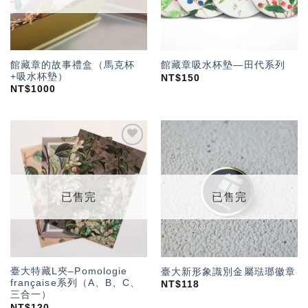
館藏章的故事禮盒（馬克杯
館藏章吸水杯墊—田代系列
+吸水杯墊）
NT$
150
NT$
1000
加入
加入
「願
「願
望輕
望輕
單」
單」
已售完
已售完
臺大特藏L夾–Pomologie
臺大新形象識別金屬琺瑯徽章
française系列（A、B、C、
NT$
118
三合一）
NT$
120