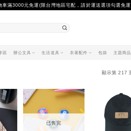
物車滿3000元免運(限台灣地區宅配，請於運送選項勾選免運
專區
辦公文具
生活道具
衣著配件
包袋
主題商
顯示第 217 
加入
加入
「願
「願
望輕
望輕
單」
單」
已售完