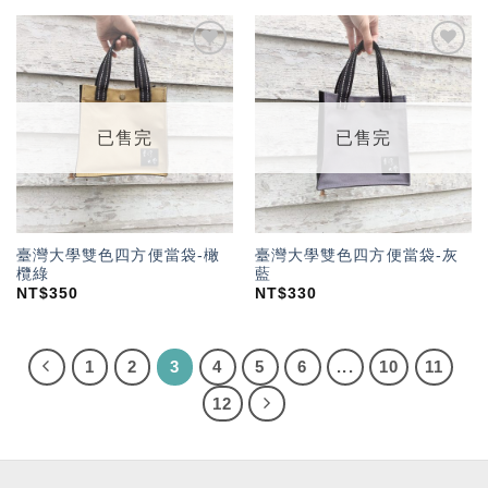
加入
加入
「願
「願
望輕
望輕
單」
單」
已售完
已售完
臺灣大學雙色四方便當袋-橄
臺灣大學雙色四方便當袋-灰
欖綠
藍
NT$
350
NT$
330
1
2
3
4
5
6
...
10
11
12