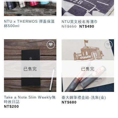
NTU x THERMOS 彈蓋保溫
NTU英文校名海灘巾
杯500ml
NT$
650
NT$
490
加入
加入
「願
「願
望輕
望輕
單」
單」
已售完
已售完
Take a Note Slim Weekly無
臺大鋼筆禮盒組-洗朱(金)
時效日誌
NT$
680
NT$
200