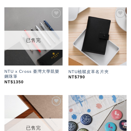
加入
加入
「願
「願
望輕
望輕
單」
單」
已售完
NTU x Cross 臺灣大學凱樂
NTU植鞣皮革名片夾
鋼珠筆
NT$
790
NT$
1350
加入
加入
「願
「願
望輕
望輕
單」
單」
已售完