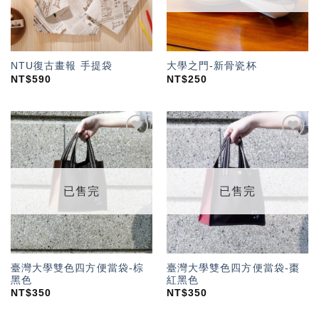
NTU復古畫報 手提袋
大學之門-新骨瓷杯
NT$
590
NT$
250
加入
加入
「願
「願
望輕
望輕
單」
單」
已售完
已售完
臺灣大學雙色四方便當袋-棕
臺灣大學雙色四方便當袋-棗
黑色
紅黑色
NT$
350
NT$
350