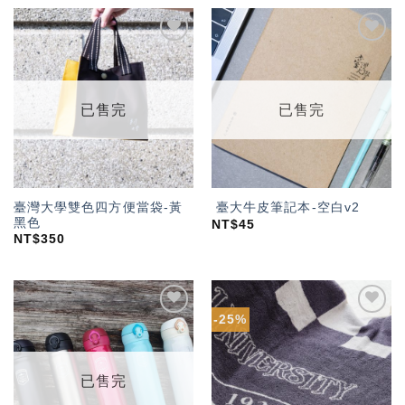
加入
加入
「願
「願
望輕
望輕
單」
單」
已售完
已售完
臺灣大學雙色四方便當袋-黃
臺大牛皮筆記本-空白v2
黑色
NT$
45
NT$
350
-25%
加入
加入
「願
「願
望輕
望輕
單」
單」
已售完