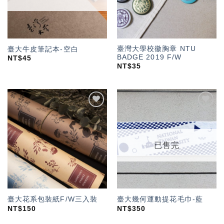
臺灣大學校徽胸章 NTU
臺大牛皮筆記本-空白
BADGE 2019 F/W
NT$
45
NT$
35
加入
加入
「願
「願
望輕
望輕
單」
單」
已售完
臺大花系包裝紙F/W三入裝
臺大幾何運動提花毛巾-藍
NT$
150
NT$
350