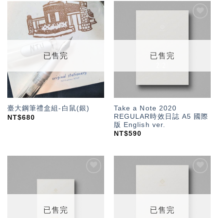
加入
加入
「願
「願
望輕
望輕
單」
單」
已售完
已售完
Take a Note 2020
臺大鋼筆禮盒組-白鼠(銀)
REGULAR時效日誌 A5 國際
NT$
680
版 English ver.
NT$
590
加入
加入
「願
「願
望輕
望輕
單」
單」
已售完
已售完