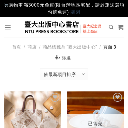
購物車滿3000元免運(限台灣地區宅配，請於運送選項
勾選免運)
關閉
Skip
to
content
首頁
/
商店
/
商品標籤為 “臺大出版中心”
/
頁面 3
篩選
加入
加入
「願
「願
望輕
望輕
單」
單」
已售完