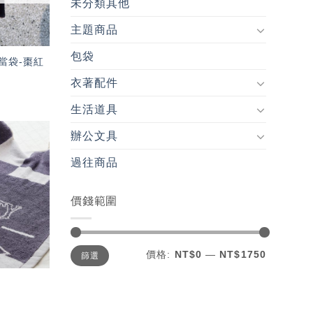
未分類其他
主題商品
包袋
當袋-棗紅
衣著配件
生活道具
辦公文具
加入
過往商品
「願
望輕
單」
價錢範圍
最
最
價格:
NT$0
—
NT$1750
篩選
低
高
價
價
格
格