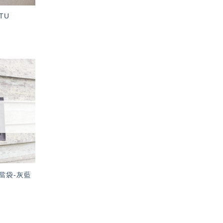
TU
加入
「願
望輕
單」
當袋-灰藍