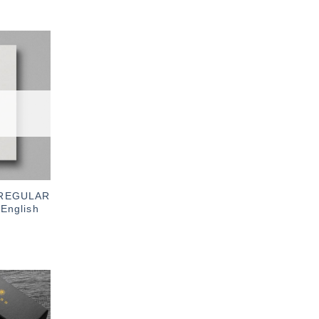
加入
「願
望輕
單」
0 REGULAR
nglish
加入
「願