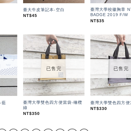
臺灣大學校徽胸章 N
臺大牛皮筆記本-空白
BADGE 2019 F/W
NT$
45
NT$
35
加入
加入
「願
「願
望輕
望輕
單」
單」
已售完
已售完
臺灣大學雙色四方便當袋-橄欖
-藍
臺灣大學雙色四方便
綠
NT$
330
NT$
350