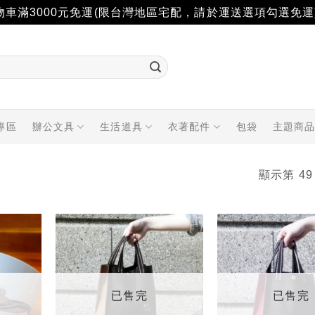
物車滿3000元免運(限台灣地區宅配，請於運送選項勾選免運
專區
辦公文具
生活道具
衣著配件
包袋
主題商
顯示第 49
加入
加入
「願
「願
望輕
望輕
單」
單」
已售完
已售完