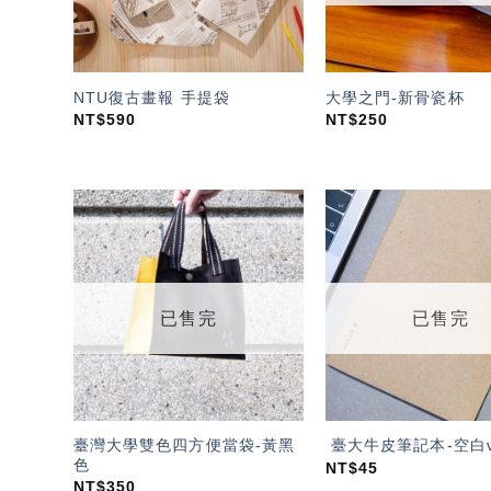
NTU復古畫報 手提袋
大學之門-新骨瓷杯
NT$
590
NT$
250
加入
「願
望輕
單」
已售完
已售完
臺灣大學雙色四方便當袋-黃黑
臺大牛皮筆記本-空白v
色
NT$
45
NT$
350