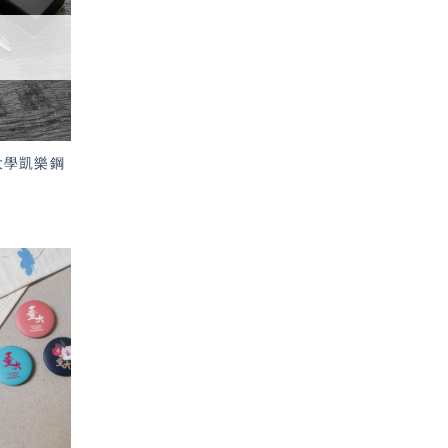
望輕
單」
臺灣大學凱樂鋼
加入
「願
望輕
單」