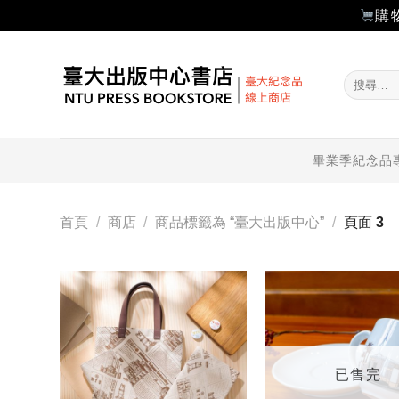
購
Skip
to
搜
content
尋
關
鍵
字:
畢業季紀念品
首頁
/
商店
/
商品標籤為 “臺大出版中心”
/
頁面 3
加入
「願
望輕
單」
已售完