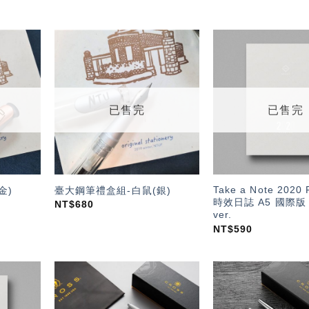
加入
加入
「願
「願
望輕
望輕
單」
單」
已售完
已售完
Take a Note 202
金)
臺大鋼筆禮盒組-白鼠(銀)
時效日誌 A5 國際版 E
NT$
680
ver.
NT$
590
加入
加入
「願
「願