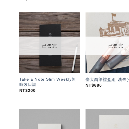
加入
「願
望輕
單」
已售完
已售完
Take a Note Slim Weekly無
臺大鋼筆禮盒組-洗朱(
時效日誌
NT$
680
NT$
200
加入
「願