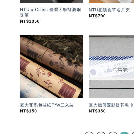
NTU x Cross 臺灣大學凱樂鋼
NTU植鞣皮革名片夾
珠筆
NT$
790
NT$
1350
加入
「願
望輕
單」
已售完
臺大花系包裝紙F/W三入裝
臺大幾何運動提花毛巾
NT$
150
NT$
350