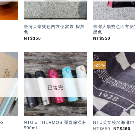
臺灣大學雙色四方便當袋-棕黑
臺灣大學雙色四方便
色
黑色
NT$
350
NT$
350
-25%
加入
加入
「願
「願
望輕
望輕
單」
單」
已售完
NTU x THERMOS 彈蓋保溫杯
2
NTU英文校名海灘巾
500ml
NT$
650
NT$
490