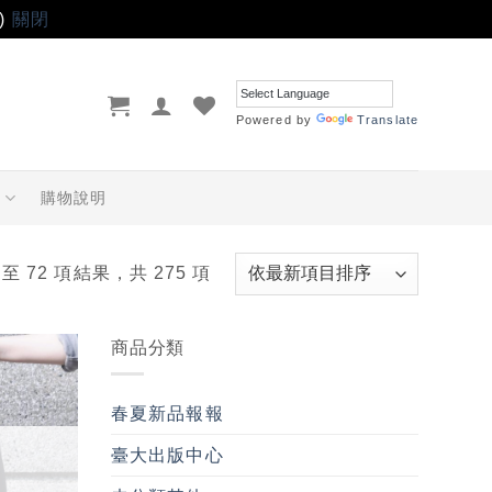
)
關閉
Powered by
Translate
品
購物說明
 至 72 項結果，共 275 項
商品分類
加入
「願
春夏新品報報
望輕
單」
臺大出版中心