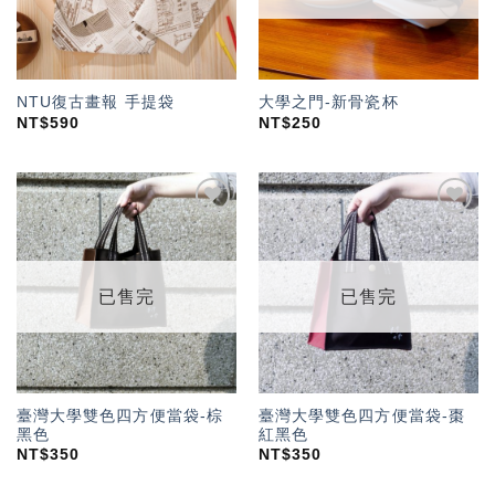
NTU復古畫報 手提袋
大學之門-新骨瓷杯
NT$
590
NT$
250
加入
加入
「願
「願
望輕
望輕
單」
單」
已售完
已售完
臺灣大學雙色四方便當袋-棕
臺灣大學雙色四方便當袋-棗
黑色
紅黑色
NT$
350
NT$
350