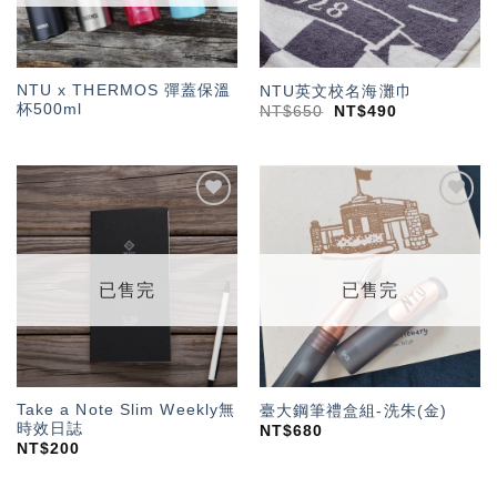
NTU x THERMOS 彈蓋保溫
NTU英文校名海灘巾
杯500ml
NT$
650
NT$
490
加入
加入
「願
「願
望輕
望輕
單」
單」
已售完
已售完
Take a Note Slim Weekly無
臺大鋼筆禮盒組-洗朱(金)
時效日誌
NT$
680
NT$
200