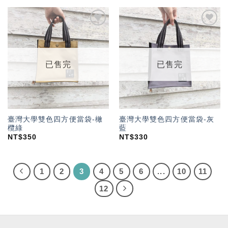
加入
加入
「願
「願
望輕
望輕
單」
單」
已售完
已售完
臺灣大學雙色四方便當袋-橄
臺灣大學雙色四方便當袋-灰
欖綠
藍
NT$
350
NT$
330
1
2
3
4
5
6
...
10
11
12