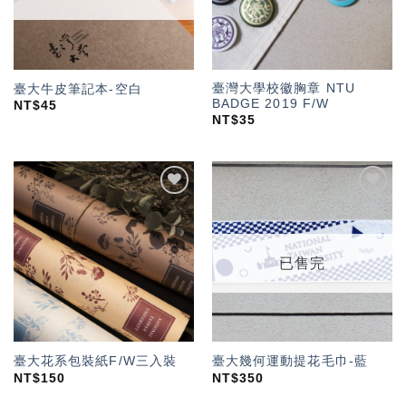
臺灣大學校徽胸章 NTU
臺大牛皮筆記本-空白
BADGE 2019 F/W
NT$
45
NT$
35
加入
加入
「願
「願
望輕
望輕
單」
單」
已售完
臺大花系包裝紙F/W三入裝
臺大幾何運動提花毛巾-藍
NT$
150
NT$
350