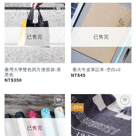
加入
加入
「願
「願
望輕
望輕
單」
單」
已售完
已售完
臺灣大學雙色四方便當袋-黃
臺大牛皮筆記本-空白v2
黑色
NT$
45
NT$
350
-25%
加入
加入
「願
「願
望輕
望輕
單」
單」
已售完