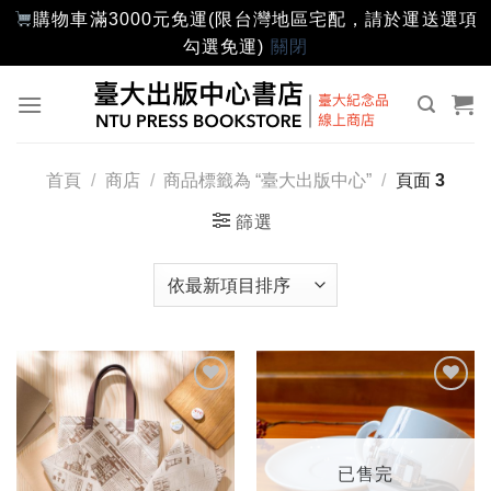
購物車滿3000元免運(限台灣地區宅配，請於運送選項
勾選免運)
關閉
Skip
to
content
首頁
/
商店
/
商品標籤為 “臺大出版中心”
/
頁面 3
篩選
加入
加入
「願
「願
望輕
望輕
單」
單」
已售完