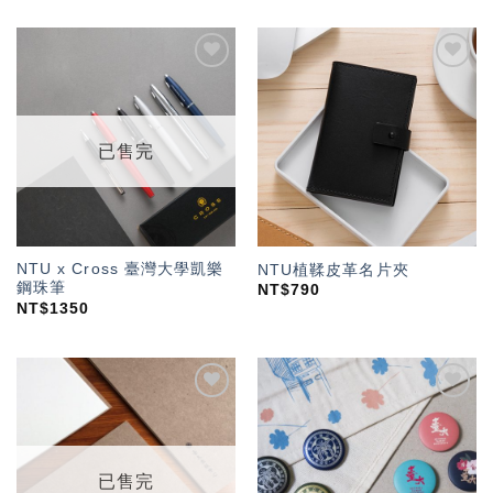
加入
加入
「願
「願
望輕
望輕
單」
單」
已售完
NTU x Cross 臺灣大學凱樂
NTU植鞣皮革名片夾
鋼珠筆
NT$
790
NT$
1350
加入
加入
「願
「願
望輕
望輕
單」
單」
已售完