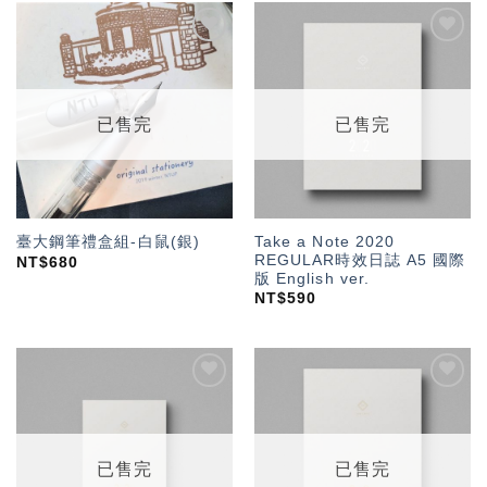
加入
加入
「願
「願
望輕
望輕
單」
單」
已售完
已售完
Take a Note 2020
臺大鋼筆禮盒組-白鼠(銀)
REGULAR時效日誌 A5 國際
NT$
680
版 English ver.
NT$
590
加入
加入
「願
「願
望輕
望輕
單」
單」
已售完
已售完