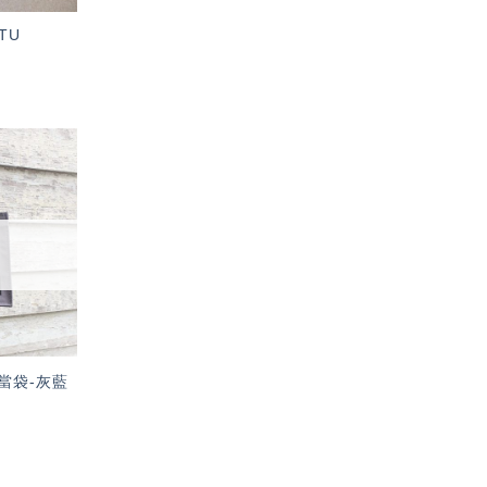
TU
加入
「願
望輕
單」
當袋-灰藍