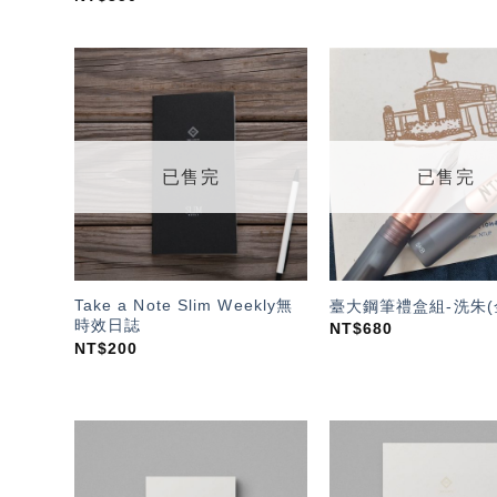
加入
「願
望輕
單」
已售完
已售完
Take a Note Slim Weekly無
臺大鋼筆禮盒組-洗朱(
時效日誌
NT$
680
NT$
200
加入
「願