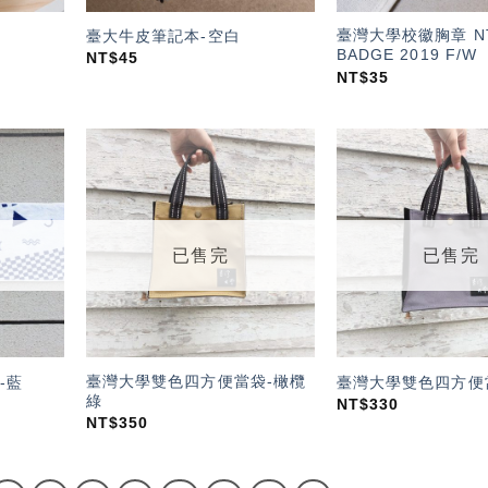
臺灣大學校徽胸章 N
臺大牛皮筆記本-空白
BADGE 2019 F/W
NT$
45
NT$
35
加入
加入
「願
「願
望輕
望輕
單」
單」
已售完
已售完
臺灣大學雙色四方便當袋-橄欖
-藍
臺灣大學雙色四方便
綠
NT$
330
NT$
350