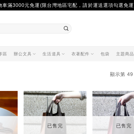
物車滿3000元免運(限台灣地區宅配，請於運送選項勾選免運
專區
辦公文具
生活道具
衣著配件
包袋
主題商
顯示第 49
加入
加入
「願
「願
望輕
望輕
單」
單」
已售完
已售完