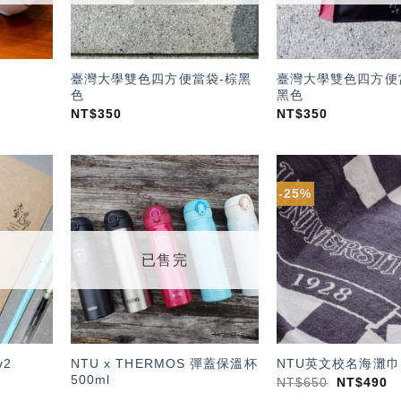
臺灣大學雙色四方便當袋-棕黑
臺灣大學雙色四方便
色
黑色
NT$
350
NT$
350
-25%
加入
加入
「願
「願
望輕
望輕
單」
單」
已售完
NTU x THERMOS 彈蓋保溫杯
2
NTU英文校名海灘巾
500ml
NT$
650
NT$
490