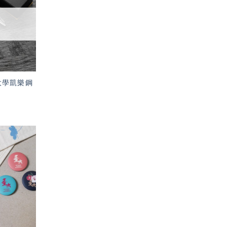
望輕
單」
臺灣大學凱樂鋼
加入
「願
望輕
單」