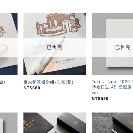
加入
加入
「願
「願
望輕
望輕
單」
單」
已售完
已售完
Take a Note 202
金)
臺大鋼筆禮盒組-白鼠(銀)
時效日誌 A5 國際版 E
NT$
680
ver.
NT$
590
加入
加入
「願
「願