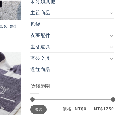
未分類其他
主題商品
包袋
當袋-棗紅
衣著配件
生活道具
辦公文具
加入
過往商品
「願
望輕
單」
價錢範圍
最
最
價格:
NT$0
—
NT$1750
篩選
低
高
價
價
格
格