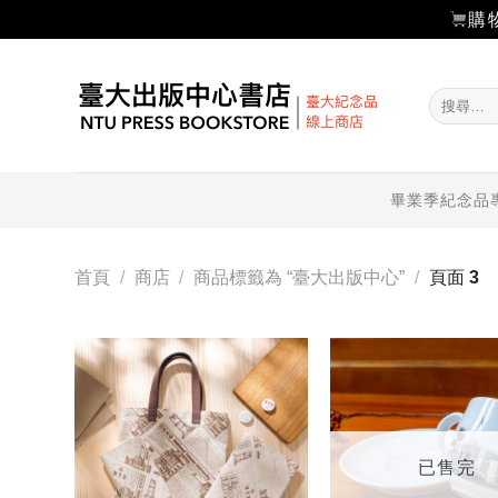
購
Skip
to
搜
content
尋
關
鍵
字:
畢業季紀念品
首頁
/
商店
/
商品標籤為 “臺大出版中心”
/
頁面 3
加入
「願
望輕
單」
已售完