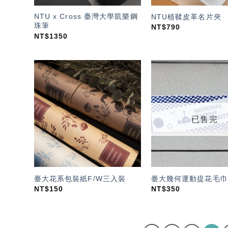
NTU x Cross 臺灣大學凱樂鋼
NTU植鞣皮革名片夾
珠筆
NT$
790
NT$
1350
加入
「願
望輕
單」
已售完
臺大花系包裝紙F/W三入裝
臺大幾何運動提花毛巾
NT$
150
NT$
350