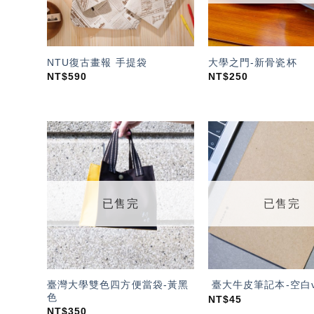
NTU復古畫報 手提袋
大學之門-新骨瓷杯
NT$
590
NT$
250
加入
「願
望輕
單」
已售完
已售完
臺灣大學雙色四方便當袋-黃黑
臺大牛皮筆記本-空白v
色
NT$
45
NT$
350