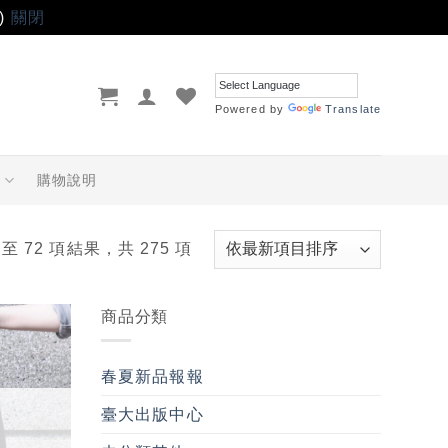
)
關閉
Powered by
Translate
品
購物說明
 至 72 項結果，共 275 項
商品分類
加入
「願
春夏新品報報
望輕
單」
臺大出版中心