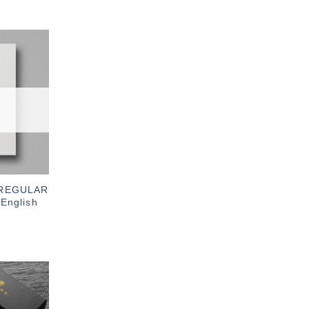
加入
「願
望輕
單」
0 REGULAR
nglish
加入
「願