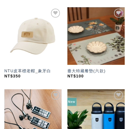
加入
加入
「願
「願
望輕
望輕
單」
單」
NTU皮革標老帽_象牙白
臺大特藏餐墊(六款)
NT$
350
NT$
100
New
加入
加入
「願
「願
望輕
望輕
單」
單」