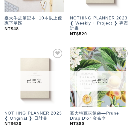
臺大牛皮筆記本_10本以上優
NOTHING PLANNER 2023
惠下單區
❰ Weekly + Project ❱ 專案
計畫
NT$
48
NT$
520
加入
加入
「願
「願
望輕
望輕
單」
單」
已售完
已售完
NOTHING PLANNER 2023
臺大特藏夾鍊袋—Prune
❰ Original ❱ 日計畫
Drap D’or 金布李
NT$
620
NT$
80