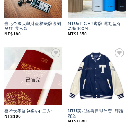
臺北帝國大學財產標籤牌復刻
NTUxTIGER虎牌 運動型保
吊飾-共六款
溫瓶600ML
NT$
180
NT$
1350
加入
加入
「願
「願
望輕
望輕
單」
單」
已售完
NTU美式經典棒球外套_靜謐
臺灣大學紅包袋V4(三入)
深藍
NT$
100
NT$
1680