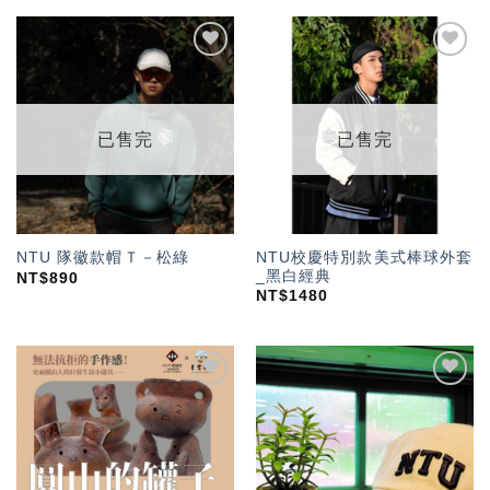
加入
加入
「願
「願
望輕
望輕
單」
單」
已售完
已售完
NTU校慶特別款美式棒球外套
NTU 隊徽款帽Ｔ－松綠
_黑白經典
NT$
890
NT$
1480
加入
加入
「願
「願
望輕
望輕
單」
單」