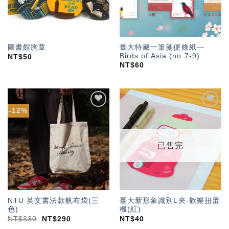
臺大特藏一筆箋便條紙—
圖書館胸章
Birds of Asia (no.7-9)
NT$
50
NT$
60
-12%
加入
加入
「願
「願
望輕
望輕
單」
單」
已售完
NTU 英文書法款帆布袋(三
臺大新形象識別L夾-歡樂扭蛋
色)
機(紅)
NT$
330
NT$
290
NT$
40