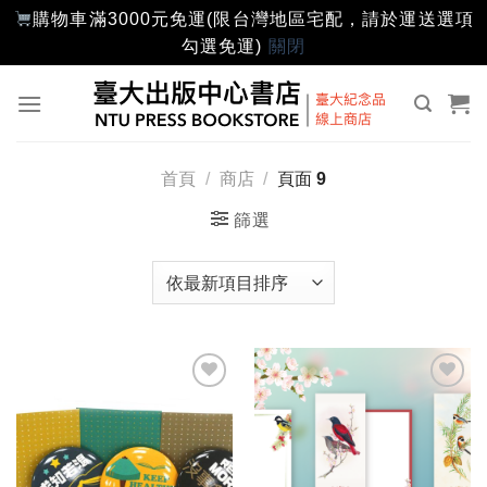
購物車滿3000元免運(限台灣地區宅配，請於運送選項
勾選免運)
關閉
Skip
to
content
首頁
/
商店
/
頁面 9
篩選
加入
加入
「願
「願
望輕
望輕
單」
單」