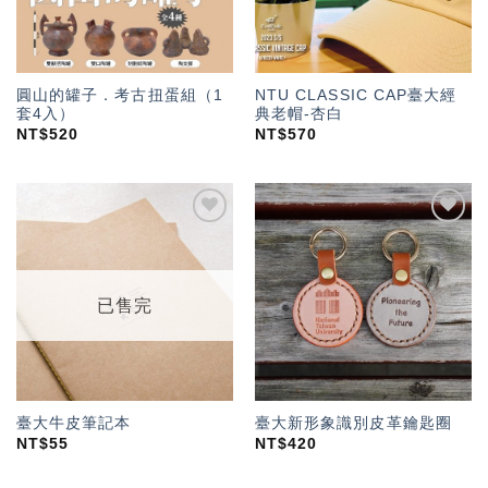
圓山的罐子．考古扭蛋組（1
NTU CLASSIC CAP臺大經
套4入）
典老帽-杏白
NT$
520
NT$
570
加入
加入
「願
「願
望輕
望輕
單」
單」
已售完
臺大牛皮筆記本
臺大新形象識別皮革鑰匙圈
NT$
55
NT$
420