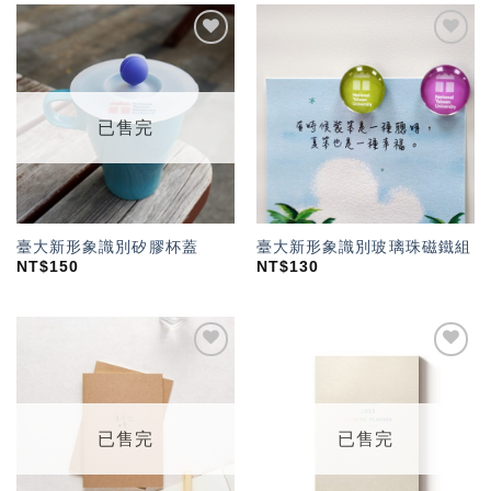
加入
加入
「願
「願
望輕
望輕
單」
單」
已售完
臺大新形象識別矽膠杯蓋
臺大新形象識別玻璃珠磁鐵組
NT$
150
NT$
130
加入
加入
「願
「願
望輕
望輕
單」
單」
已售完
已售完