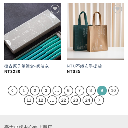
加入
加入
「願
「願
望輕
望輕
單」
單」
復古原子筆禮盒-奶油灰
NTU不織布手提袋
NT$
280
NT$
85
1
2
3
...
6
7
8
9
10
11
12
...
22
23
24
臺大出版中心線上商店