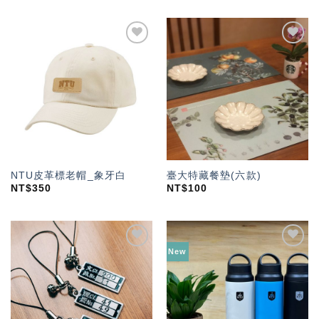
加入
加入
「願
「願
望輕
望輕
單」
單」
NTU皮革標老帽_象牙白
臺大特藏餐墊(六款)
NT$
350
NT$
100
New
加入
加入
「願
「願
望輕
望輕
單」
單」