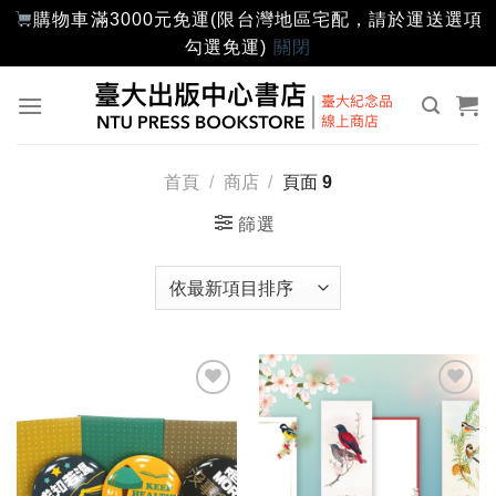
購物車滿3000元免運(限台灣地區宅配，請於運送選項
勾選免運)
關閉
Skip
to
content
首頁
/
商店
/
頁面 9
篩選
加入
加入
「願
「願
望輕
望輕
單」
單」