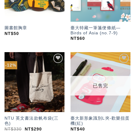
臺大特藏一筆箋便條紙—
圖書館胸章
Birds of Asia (no.7-9)
NT$
50
NT$
60
-12%
加入
加入
「願
「願
望輕
望輕
單」
單」
已售完
NTU 英文書法款帆布袋(三
臺大新形象識別L夾-歡樂扭蛋
色)
機(紅)
NT$
330
NT$
290
NT$
40