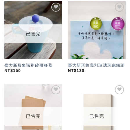
加入
加入
「願
「願
望輕
望輕
單」
單」
已售完
臺大新形象識別矽膠杯蓋
臺大新形象識別玻璃珠磁鐵組
NT$
150
NT$
130
加入
加入
「願
「願
望輕
望輕
單」
單」
已售完
已售完