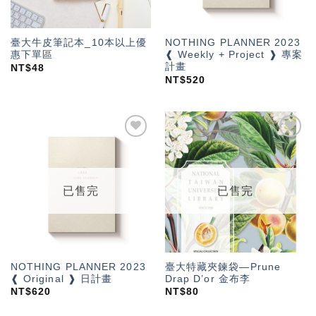
臺大牛皮筆記本_10本以上優
NOTHING PLANNER 2023
惠下單區
❰ Weekly + Project ❱ 專案
計畫
NT$
48
NT$
520
加入
加入
「願
「願
望輕
望輕
單」
單」
已售完
已售完
NOTHING PLANNER 2023
臺大特藏夾鍊袋—Prune
❰ Original ❱ 日計畫
Drap D’or 金布李
NT$
620
NT$
80