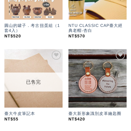
圓山的罐子．考古扭蛋組（1
NTU CLASSIC CAP臺大經
套4入）
典老帽-杏白
NT$
520
NT$
570
加入
加入
「願
「願
望輕
望輕
單」
單」
已售完
臺大牛皮筆記本
臺大新形象識別皮革鑰匙圈
NT$
55
NT$
420