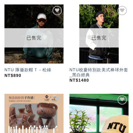
加入
加入
「願
「願
望輕
望輕
單」
單」
已售完
已售完
NTU校慶特別款美式棒球外套
NTU 隊徽款帽Ｔ－松綠
_黑白經典
NT$
890
NT$
1480
加入
加入
「願
「願
望輕
望輕
單」
單」