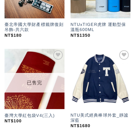
臺北帝國大學財產標籤牌復刻
NTUxTIGER虎牌 運動型保
吊飾-共六款
溫瓶600ML
NT$
180
NT$
1350
加入
加入
「願
「願
望輕
望輕
單」
單」
已售完
NTU美式經典棒球外套_靜謐
臺灣大學紅包袋V4(三入)
深藍
NT$
100
NT$
1680