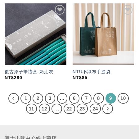
加入
加入
「願
「願
望輕
望輕
單」
單」
復古原子筆禮盒-奶油灰
NTU不織布手提袋
NT$
280
NT$
85
1
2
3
...
6
7
8
9
10
11
12
...
22
23
24
臺大出版中心線上商店