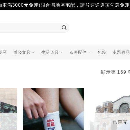
物車滿3000元免運(限台灣地區宅配，請於運送選項勾選免運
專區
辦公文具
生活道具
衣著配件
包袋
主題商
顯示第 169 
加入
加入
「願
「願
望輕
望輕
單」
單」
已售完