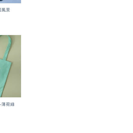
園風景
加入
「願
望輕
單」
-薄荷綠