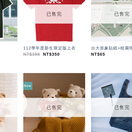
望輕
望輕
單」
單」
已售完
已售完
112學年度新生限定版上衣
台大形象貼紙+校園
NT$
398
NT$
350
NT$
65
New
加入
加入
「願
「願
望輕
望輕
單」
單」
已售完
已售完