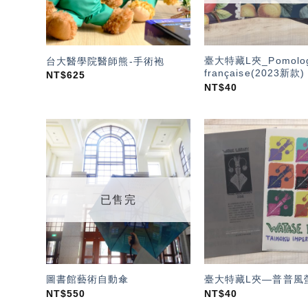
臺大特藏L夾_Pomolog
台大醫學院醫師熊-手術袍
française(2023新款)
NT$
625
NT$
40
加入
「願
望輕
單」
已售完
圖書館藝術自動傘
臺大特藏L夾—普普風
NT$
550
NT$
40