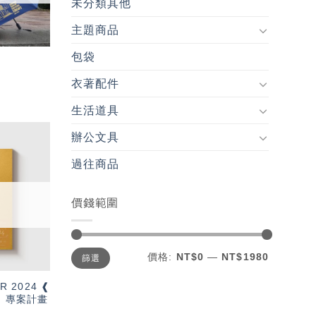
未分類其他
主題商品
包袋
衣著配件
生活道具
辦公文具
加入
過往商品
「願
望輕
單」
價錢範圍
最
最
價格:
NT$0
—
NT$1980
篩選
低
高
價
價
格
格
R 2024 ❰
t ❱ 專案計畫