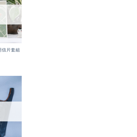
望輕
單」
明信片套組
加入
「願
望輕
單」