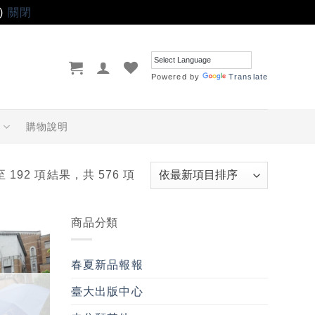
)
關閉
Powered by
Translate
品
購物說明
至 192 項結果，共 576 項
商品分類
加入
「願
春夏新品報報
望輕
單」
臺大出版中心