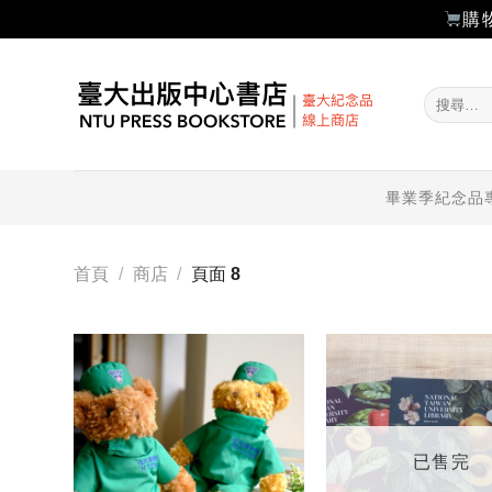
購
Skip
to
搜
content
尋
關
鍵
字:
畢業季紀念品
首頁
/
商店
/
頁面 8
加入
「願
望輕
單」
已售完