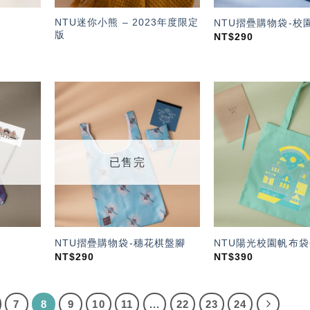
NTU迷你小熊 – 2023年度限定
NTU摺疊購物袋-校
版
NT$
290
加入
加入
「願
「願
望輕
望輕
單」
單」
已售完
NTU摺疊購物袋-穗花棋盤腳
NTU陽光校園帆布袋
NT$
290
NT$
390
7
8
9
10
11
...
22
23
24