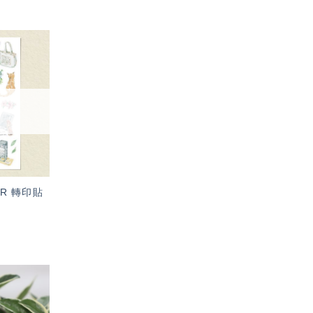
加入
「願
望輕
單」
ER 轉印貼
加入
「願