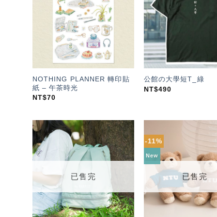
望輕
單」
NOTHING PLANNER 轉印貼
公館の大學短T_綠
紙 – 午茶時光
NT$
490
NT$
70
-11%
加入
「願
New
望輕
單」
已售完
已售完