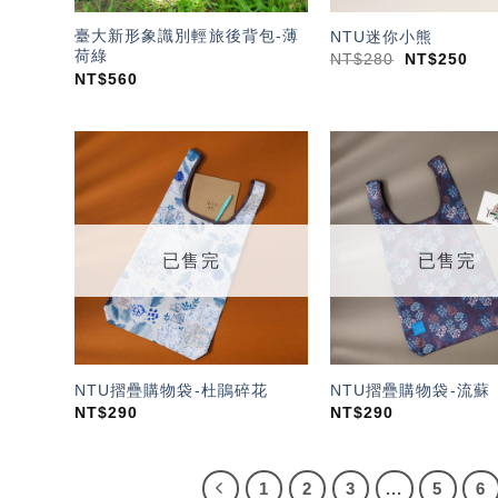
臺大新形象識別輕旅後背包-薄
NTU迷你小熊
荷綠
NT$
280
NT$
250
NT$
560
加入
「願
望輕
單」
已售完
已售完
NTU摺疊購物袋-杜鵑碎花
NTU摺疊購物袋-流蘇
NT$
290
NT$
290
1
2
3
...
5
6