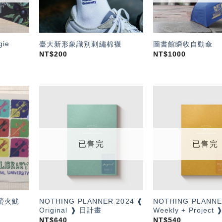
ie
臺大新形象識別刺繡棉襪
圖書館瞬收自動傘
NT$
200
NT$
1000
加入
加入
「願
「願
望輕
望輕
單」
單」
已售完
已售完
NOTHING PLANNER 2024 ❰
NOTHING PLANNE
螢火魷
Original ❱ 日計畫
Weekly + Projec
NT$
640
NT$
540