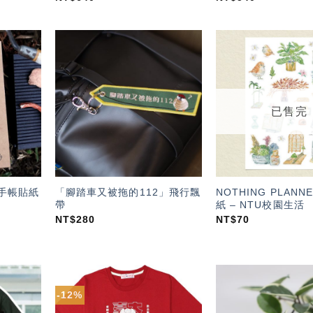
加入
加入
「願
「願
望輕
望輕
單」
單」
已售完
(手帳貼紙
「腳踏車又被拖的112」飛行飄
NOTHING PLANN
帶
紙 – NTU校園生活
NT$
280
NT$
70
-12%
加入
加入
「願
「願