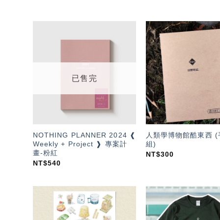
加入
「願
望輕
單」
已售完
NOTHING PLANNER 2024 ❰
人類學博物館酷東西 
Weekly + Project ❱ 專案計
組)
畫-粉紅
NT$
300
NT$
540
加入
「願