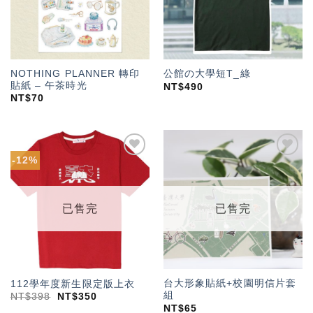
NOTHING PLANNER 轉印
公館の大學短T_綠
貼紙 – 午茶時光
NT$
490
NT$
70
-12%
加入
加入
「願
「願
望輕
望輕
單」
單」
已售完
已售完
台大形象貼紙+校園明信片套
112學年度新生限定版上衣
組
NT$
398
NT$
350
NT$
65