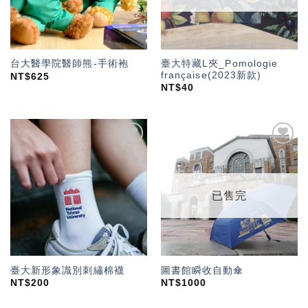
臺大特藏L夾_Pomologie
台大醫學院醫師熊-手術袍
française(2023新款)
NT$
625
NT$
40
加入
加入
「願
「願
望輕
望輕
單」
單」
已售完
臺大新形象識別刺繡棉襪
圖書館瞬收自動傘
NT$
200
NT$
1000