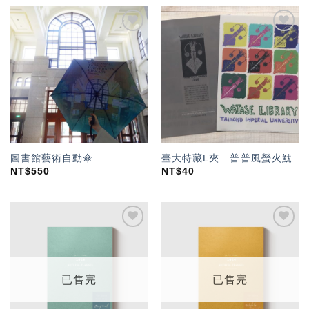
加入
加入
「願
「願
望輕
望輕
單」
單」
圖書館藝術自動傘
臺大特藏L夾—普普風螢火魷
NT$
550
NT$
40
加入
加入
「願
「願
望輕
望輕
單」
單」
已售完
已售完