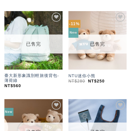
-11%
加入
加入
「願
「願
New
望輕
望輕
單」
單」
已售完
已售完
臺大新形象識別輕旅後背包-
NTU迷你小熊
薄荷綠
NT$
280
NT$
250
NT$
560
New
加入
加入
「願
「願
望輕
望輕
單」
單」