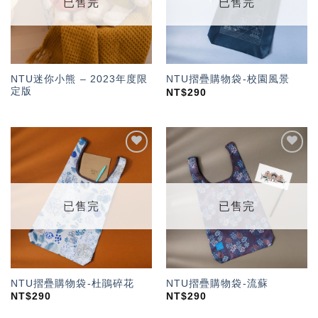
已售完
已售完
NTU迷你小熊 – 2023年度限
NTU摺疊購物袋-校園風景
定版
NT$
290
加入
加入
「願
「願
望輕
望輕
單」
單」
已售完
已售完
NTU摺疊購物袋-杜鵑碎花
NTU摺疊購物袋-流蘇
NT$
290
NT$
290