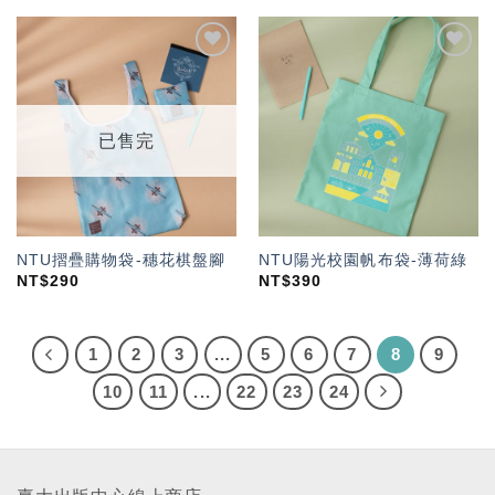
加入
加入
「願
「願
望輕
望輕
單」
單」
已售完
NTU摺疊購物袋-穗花棋盤腳
NTU陽光校園帆布袋-薄荷綠
NT$
290
NT$
390
1
2
3
...
5
6
7
8
9
10
11
...
22
23
24