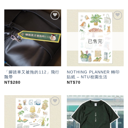
加入
加入
「願
「願
望輕
望輕
單」
單」
已售完
「腳踏車又被拖的112」飛行
NOTHING PLANNER 轉印
飄帶
貼紙 – NTU校園生活
NT$
280
NT$
70
加入
加入
「願
「願
望輕
望輕
單」
單」