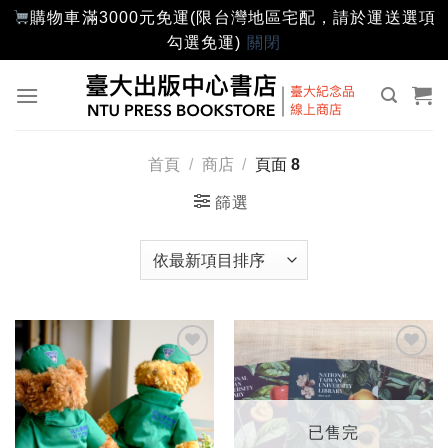
購物車滿3000元免運(限台灣地區宅配，請於運送選項
勾選免運)
關閉
Skip
to
content
首頁
/
商店
/
頁面 8
篩選
加入
加入
「願
「願
望輕
望輕
單」
單」
已售完