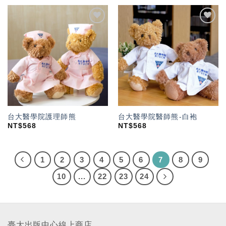
加入
加入
「願
「願
望輕
望輕
單」
單」
台大醫學院護理師熊
台大醫學院醫師熊-白袍
NT$
568
NT$
568
1
2
3
4
5
6
7
8
9
10
...
22
23
24
臺大出版中心線上商店