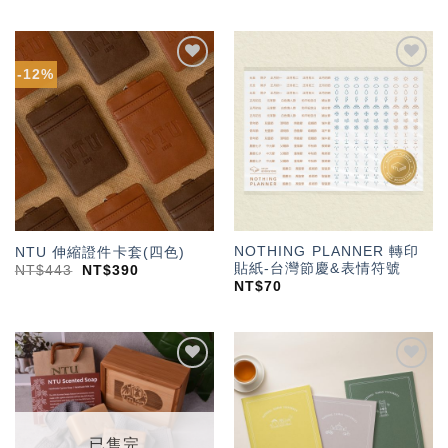
-12%
加入
加入
「願
「願
望輕
望輕
單」
單」
NOTHING PLANNER 轉印
NTU 伸縮證件卡套(四色)
貼紙-台灣節慶&表情符號
NT$
443
NT$
390
NT$
70
加入
加入
「願
「願
望輕
望輕
單」
單」
已售完