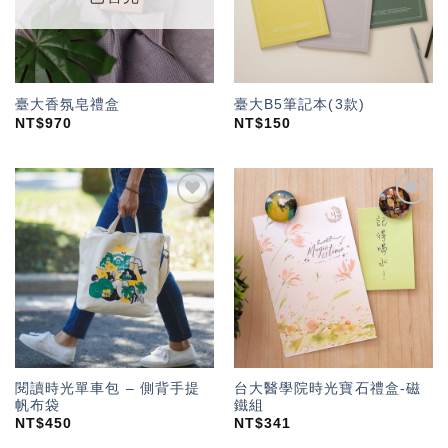
臺大香氛皂禮盒
臺大B5筆記本(3款)
NT$
970
NT$
150
加入
加入
「願
「願
望輕
望輕
單」
單」
閱讀時光單車包 – 側背手提
台大醫學院時光寶石禮盒-磁
帆布袋
鐵組
NT$
450
NT$
341