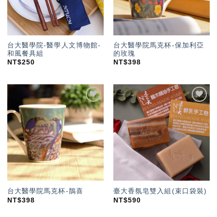
台大醫學院-醫學人文博物館-
台大醫學院馬克杯-保加利亞
和風餐具組
的玫瑰
NT$
250
NT$
398
加入
加入
「願
「願
望輕
望輕
單」
單」
台大醫學院馬克杯-鵲喜
臺大香氛皂雙入組(束口袋裝)
NT$
398
NT$
590