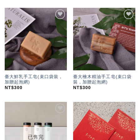
加入
加入
「願
「願
望輕
望輕
單」
單」
臺大鮮乳手工皂(束口袋裝，
臺大檜木精油手工皂(束口袋
加贈起泡網)
裝，加贈起泡網)
NT$
300
NT$
300
加入
加入
「願
「願
望輕
望輕
單」
單」
已售完