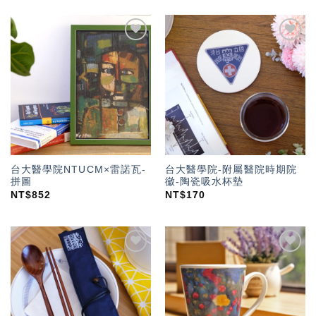
加入
加入
「願
「願
望輕
望輕
單」
單」
台大醫學院NTUCM×雷諾瓦-
台大醫學院-附屬醫院時期院
拼圖
徽-陶瓷吸水杯墊
NT$
852
NT$
170
加入
加入
「願
「願
望輕
望輕
單」
單」