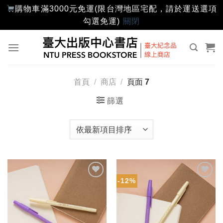
購物車滿3000元免運(限台灣地區宅配，請於運送選項
勾選免運)
關閉
Skip
to
content
首頁
/
商店
/
頁面 7
篩選
-12%
加入
加入
「願
「願
望輕
望輕
單」
單」