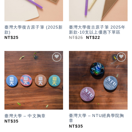
臺灣大學復古原子筆 (2025新
臺灣大學復古原子筆 2025年
款)
新款-10支以上優惠下單區
NT$
25
NT$
25
NT$
22
加入
加入
「願
「願
望輕
望輕
單」
單」
臺灣大學 – NTU經典學院胸
臺灣大學 – 中文胸章
章
NT$
35
NT$
35