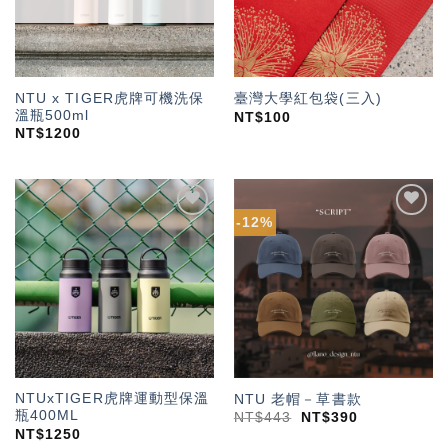
NTU x TIGER虎牌可機洗保
臺灣大學紅包袋(三入)
溫瓶500ml
NT$
100
NT$
1200
-12%
加入
加入
「願
「願
望輕
望輕
單」
單」
NTUxTIGER虎牌運動型保溫
NTU 老帽－草書款
瓶400ML
NT$
443
NT$
390
NT$
1250