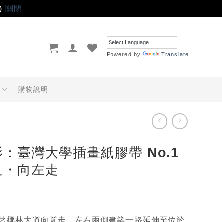
)
關閉
Powered by
Translate
品
購物說明
：臺灣大學插畫紙膠帶 No.1
道・向左走
著椰林大道向前走，左右兩側建築一路延伸至位於