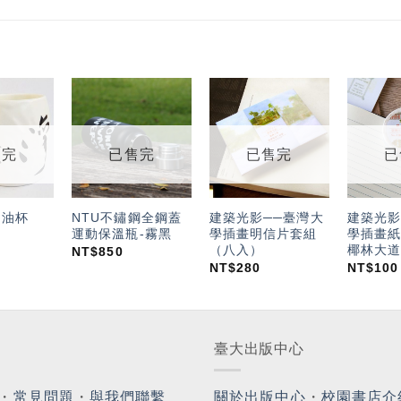
加入
加入
加入
「願
「願
「願
望輕
望輕
望輕
售完
已售完
已售完
已
單」
單」
單」
奶油杯
NTU不鏽鋼全鋼蓋
建築光影──臺灣大
建築光影
運動保溫瓶-霧黑
學插畫明信片套組
學插畫紙膠
（八入）
椰林大道
NT$
850
NT$
280
NT$
100
臺大出版中心
・
常見問題
・
與我們聯繫
關於出版中心
・
校園書店介