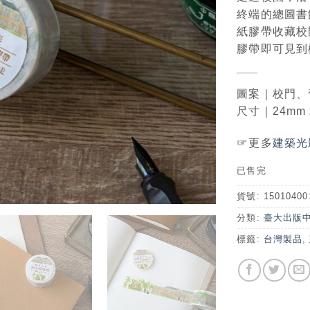
終端的總圖書
紙膠帶收藏校
膠帶即可見到
圖案｜校門、
尺寸｜24mm 
☞更多
建築光
已售完
貨號:
15010400
分類:
臺大出版
標籤:
台灣製品
,