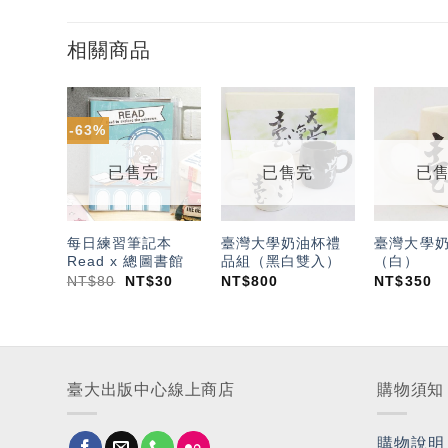
相關商品
-63%
加入
加入
「願
「願
望輕
望輕
已售完
已售完
已
單」
單」
每日練習筆記本
臺灣大學奶油杯禮
臺灣大學
Read x 總圖書館
品組（黑白雙入）
（白）
NT$
80
NT$
30
NT$
800
NT$
350
臺大出版中心線上商店
購物須知
購物說明