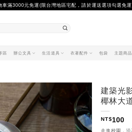
物車滿3000元免運(限台灣地區宅配，請於運送選項勾選免運
專區
辦公文具
生活道具
衣著配件
包袋
主題商
建築光影
椰林大
加入
「願
望輕
100
NT$
單」
走進校園，沿