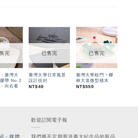
加入
加入
加入
「願
「願
「願
望輕
望輕
望輕
售完
已售完
已售完
單」
單」
單」
：臺灣大
臺灣大學日常風景
臺灣大學校門‧椰
帶 No.2
設計信封
林大道微型積木
・向右看
NT$
40
NT$
550
歡迎訂閱電子報
紹
・
媒體
我們將不定期寄送臺大紀念品的新品