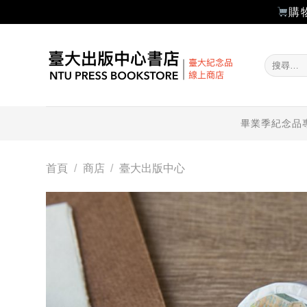
購
Skip
to
搜
content
尋
關
鍵
字:
畢業季紀念品
首頁
/
商店
/
臺大出版中心