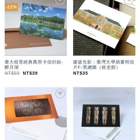
-22%
加入
加入
「願
「願
望輕
望輕
單」
單」
臺大校景經典萬用卡信封組-
建築光影：臺灣大學插畫明信
醉月湖
片F-舊總圖（校史館）
NT$
50
NT$
39
NT$
35
加入
加入
「願
「願
望輕
望輕
單」
單」