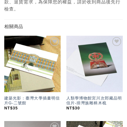
款、退貨需求，為保障您的權益，請於收到商品後先行
檢查。
相關商品
加入
加入
「願
「願
望輕
望輕
單」
單」
建築光影：臺灣大學插畫明信
人類學博物館宮川次郎藏品明
片G-二號館
信片-排灣族雕柄木梳
NT$
35
NT$
30