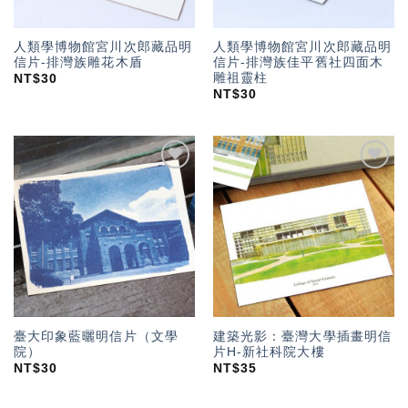
人類學博物館宮川次郎藏品明
人類學博物館宮川次郎藏品明
信片-排灣族雕花木盾
信片-排灣族佳平舊社四面木
雕祖靈柱
NT$
30
NT$
30
加入
加入
「願
「願
望輕
望輕
單」
單」
臺大印象藍曬明信片（文學
建築光影：臺灣大學插畫明信
院）
片H-新社科院大樓
NT$
30
NT$
35