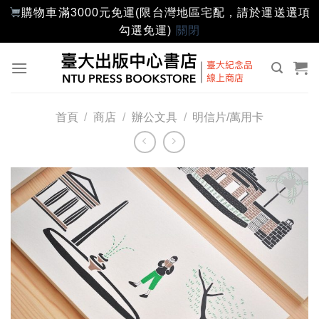
購物車滿3000元免運(限台灣地區宅配，請於運送選項
勾選免運)
關閉
Skip
to
content
首頁
/
商店
/
辦公文具
/
明信片/萬用卡
加入
「願
望輕
單」