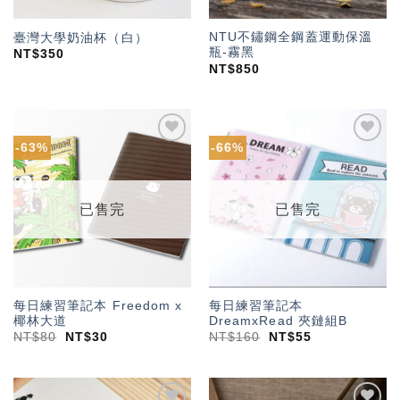
NTU不鏽鋼全鋼蓋運動保溫
臺灣大學奶油杯（白）
瓶-霧黑
NT$
350
NT$
850
-63%
-66%
加入
加入
「願
「願
望輕
望輕
單」
單」
已售完
已售完
每日練習筆記本 Freedom x
每日練習筆記本
椰林大道
DreamxRead 夾鏈組B
NT$
80
NT$
30
NT$
160
NT$
55