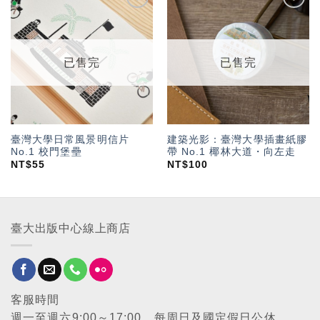
加入
加入
「願
「願
望輕
望輕
單」
單」
已售完
已售完
臺灣大學日常風景明信片
建築光影：臺灣大學插畫紙膠
No.1 校門堡壘
帶 No.1 椰林大道・向左走
NT$
55
NT$
100
臺大出版中心線上商店
客服時間
週一至週六9:00～17:00，每周日及國定假日公休。