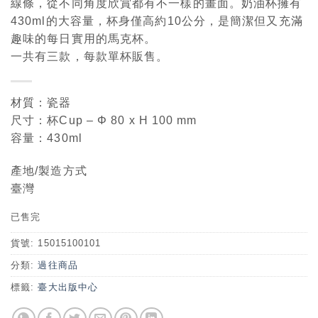
線條，從不同角度欣賞都有不一樣的畫面。奶油杯擁有
430ml的大容量，杯身僅高約10公分，是簡潔但又充滿
趣味的每日實用的馬克杯。
一共有三款，每款單杯販售。
材質：瓷器
尺寸：杯Cup – Φ 80 x H 100 mm
容量：430ml
產地/製造方式
臺灣
已售完
貨號:
15015100101
分類:
過往商品
標籤:
臺大出版中心