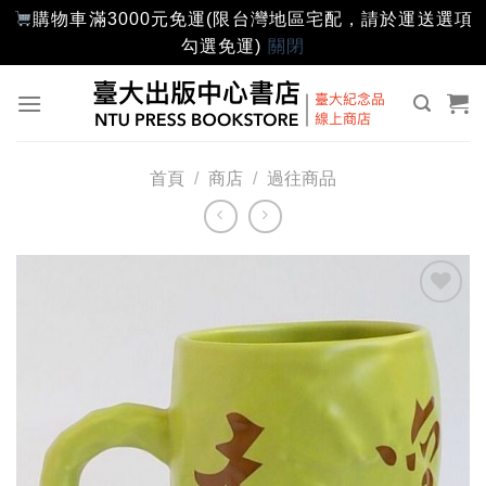
購物車滿3000元免運(限台灣地區宅配，請於運送選項
勾選免運)
關閉
Skip
to
content
首頁
/
商店
/
過往商品
加入
「願
望輕
單」