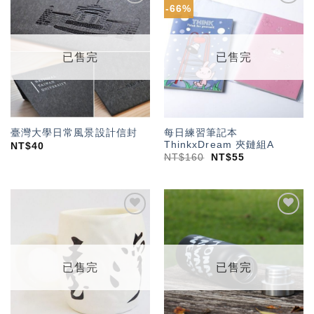
-66%
加入
加入
「願
「願
望輕
望輕
單」
單」
已售完
已售完
每日練習筆記本
臺灣大學日常風景設計信封
ThinkxDream 夾鏈組A
NT$
40
NT$
160
NT$
55
加入
加入
「願
「願
望輕
望輕
單」
單」
已售完
已售完