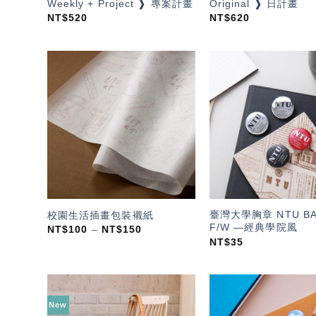
Weekly + Project ❱ 專案計畫
Original ❱ 日計畫
NT$
520
NT$
620
加入
「願
望輕
單」
臺灣大學胸章 NTU B
校園生活插畫包裝襯紙
F/W —經典學院風
NT$
100
–
NT$
150
NT$
35
New
加入