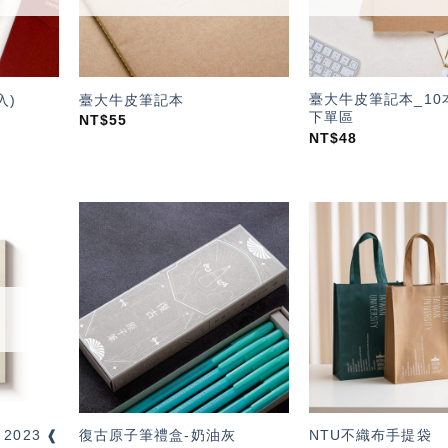
臺大牛皮筆記本_10
入)
臺大牛皮筆記本
下單區
NT$
55
NT$
48
加入
加入
「願
「願
望輕
望輕
單」
單」
 2023 ❰
復古原子筆禮盒-奶油灰
NTU不織布手提袋