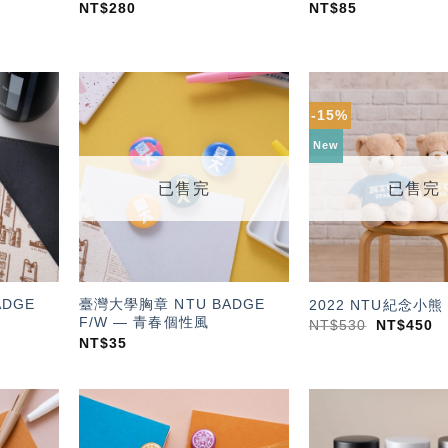
NT$
280
NT$
85
-15%
加入
加入
「願
「願
New
望輕
望輕
單」
單」
已售完
已售完
ADGE
臺灣大學胸章 NTU BADGE
2022 NTU紀念小熊
F/W — 青春個性風
NT$
530
NT$
450
NT$
35
加入
加入