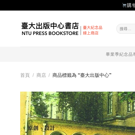
購
Skip
to
搜
content
尋
關
鍵
字:
畢業季紀念品
首頁
/
商店
/
商品標籤為 “臺大出版中心”