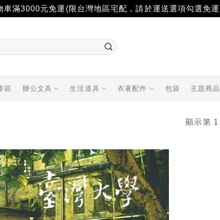
物車滿3000元免運(限台灣地區宅配，請於運送選項勾選免運
專區
辦公文具
生活道具
衣著配件
包袋
主題商
顯示第 1