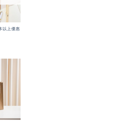
本以上優惠
加入
「願
望輕
單」