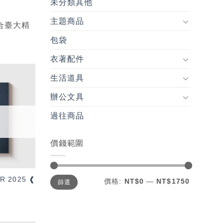
未分類其他
主題商品
合臺大精
包袋
衣著配件
生活道具
加入
辦公文具
「願
望輕
單」
過往商品
價錢範圍
最
最
R 2025 ❰
價格:
NT$0
—
NT$1750
篩選
低
高
價
價
格
格