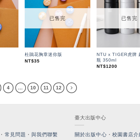
「願
「願
望輕
望輕
單」
單」
已售完
已售完
NTU x TIGER虎
杜鵑花胸章迷你版
瓶 350ml
NT$
35
NT$
1200
4
...
10
11
12
臺大出版中心
・
常見問題
・
與我們聯繫
關於出版中心
・
校園書店介