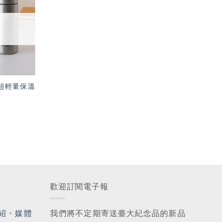
「願
望輕
單」
牌 超輕量保溫
歡迎訂閱電子報
紹
・
媒體
我們將不定期寄送臺大紀念品的新品