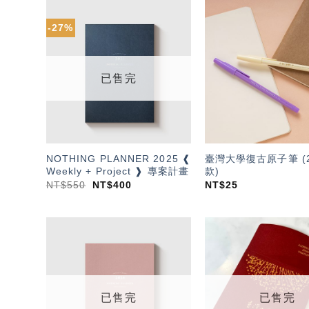
-27%
加入
「願
望輕
單」
已售完
NOTHING PLANNER 2025 ❰
臺灣大學復古原子筆 (2
Weekly + Project ❱ 專案計畫
款)
NT$
550
NT$
400
NT$
25
加入
「願
望輕
單」
已售完
已售完