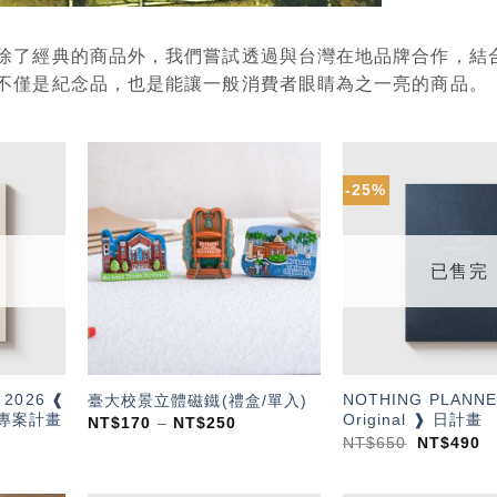
除了經典的商品外，我們嘗試透過與台灣在地品牌合作，結
不僅是紀念品，也是能讓一般消費者眼睛為之一亮的商品。
-25%
加入
加入
「願
「願
望輕
望輕
單」
單」
已售完
 2026 ❰
NOTHING PLANNE
臺大校景立體磁鐵(禮盒/單入)
 ❱ 專案計畫
Original ❱ 日計畫
NT$
170
–
NT$
250
NT$
650
NT$
490