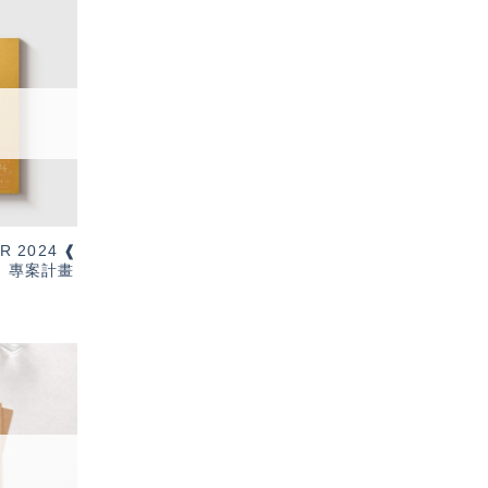
加入
「願
望輕
單」
R 2024 ❰
t ❱ 專案計畫
加入
「願
望輕
單」