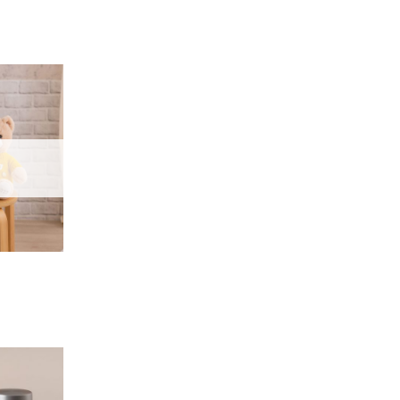
加入
「願
望輕
單」
加入