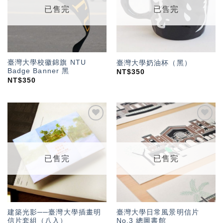
已售完
已售完
臺灣大學校徽錦旗 NTU
臺灣大學奶油杯（黑）
Badge Banner 黑
NT$
350
NT$
350
加入
加入
「願
「願
望輕
望輕
單」
單」
已售完
已售完
建築光影──臺灣大學插畫明
臺灣大學日常風景明信片
信片套組（八入）
No.3 總圖書館