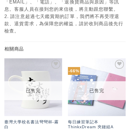
「EMAIL」、「電話」、「退換貨商品與原因」等訊
息。客服人員在接到您的來信後，將主動跟您聯繫。
2. 請注意超過七天鑑賞期的訂單，我們將不再受理退
款、退貨需求，為保障您的權益，請於收到商品後先行
檢查。
相關商品
-66%
加入
加入
「願
「願
望輕
望輕
單」
單」
已售完
已售完
臺灣大學校名書法彎彎杯-霧
每日練習筆記本
白
ThinkxDream 夾鏈組A