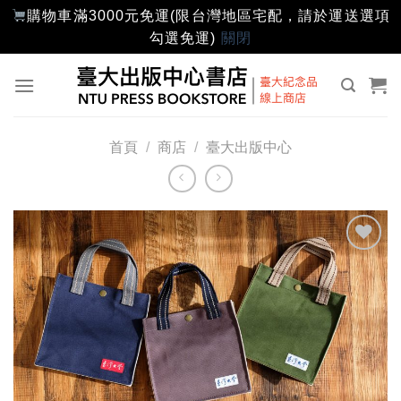
購物車滿3000元免運(限台灣地區宅配，請於運送選項
勾選免運)
關閉
Skip
to
content
首頁
/
商店
/
臺大出版中心
加入
「願
望輕
單」