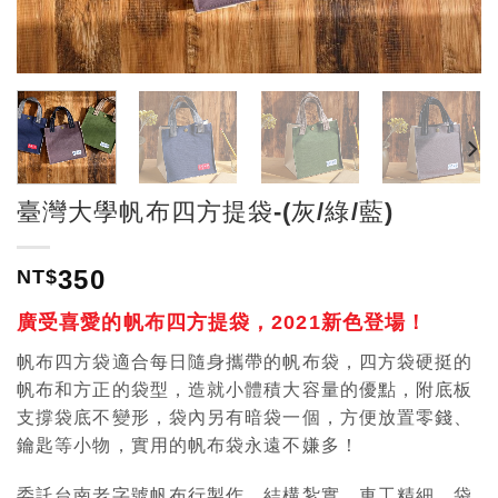
臺灣大學帆布四方提袋-(灰/綠/藍)
350
NT$
廣受喜愛的帆布四方提袋，2021新色登場！
帆布四方袋適合每日隨身攜帶的帆布袋，四方袋硬挺的
帆布和方正的袋型，造就小體積大容量的優點，附底板
支撐袋底不變形，袋內另有暗袋一個，方便放置零錢、
鑰匙等小物，實用的帆布袋永遠不嫌多！
委託台南老字號帆布行製作，結構紮實、車工精細，袋