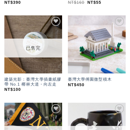
NT$
390
NT$
160
NT$
55
加入
加入
「願
「願
望輕
望輕
單」
單」
已售完
建築光影：臺灣大學插畫紙膠
臺灣大學傅園微型積木
帶 No.1 椰林大道・向左走
NT$
450
NT$
100
加入
加入
「願
「願
望輕
望輕
單」
單」