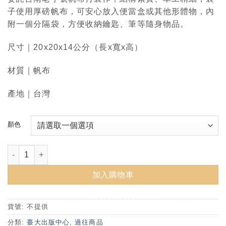
子使用厚磅帆布，可安心放入便當盒或其他形體物，內
附一個分隔袋，方便收納鑰匙、筆等隨身物品。
尺寸｜20x20x14公分（長x寬x高）
材質｜帆布
產地｜台灣
顏色
臺灣大學帆布四方提袋-(灰/綠/藍) 數量
加入購物車
貨號:
不提供
分類:
臺大出版中心
,
過往商品