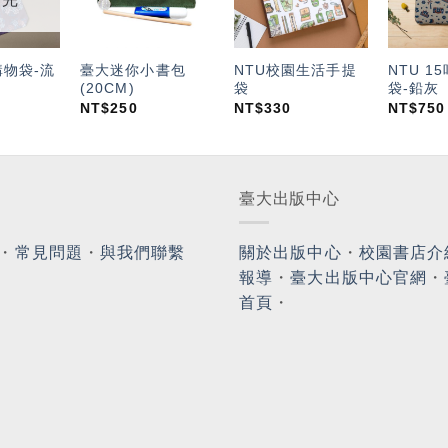
單」
單」
單」
購物袋-流
臺大迷你小書包
NTU校園生活手提
NTU 1
(20CM)
袋
袋-鉛灰
NT$
250
NT$
330
NT$
750
臺大出版中心
・
常見問題
・
與我們聯繫
關於出版中心
・
校園書店介
報導
・
臺大出版中心官網
・
首頁
・