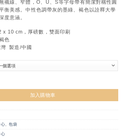
無襯線、窄體，O、U、S等字母帶有簡潔對稱性圓
平衡美感。中性色調帶灰的墨綠、褐色以詮釋大學
深度意涵。
32 x 10 cm，厚磅數，雙面印刷
褐色
台灣 製造/中國
袋 數量
加入購物車
中心
,
包袋
中心