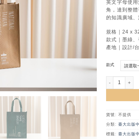
英文字母使用
角，達到整體
的知識廣域、
規格｜24 x 
款式｜墨綠
、
產地｜
設計/
款式
NTU不織布手提
貨號:
不提供
分類:
臺大出版
標籤:
臺大出版