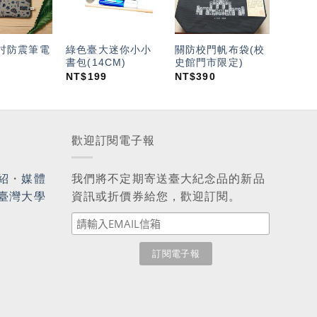
單」
單」
單」
5吋防震筆電
綠色臺大迷你小小
關防校門帆布袋(校
書包(14CM)
史館門市限定)
NT$
199
NT$
390
歡迎訂閱電子報
紹
・
媒體
我們將不定期寄送臺大紀念品的新品
臺灣大學
資訊或折價券給您，歡迎訂閱。