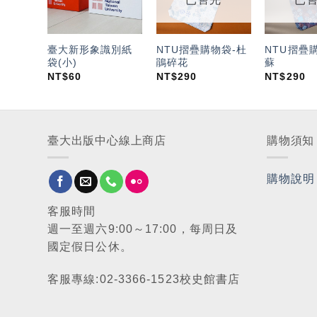
單」
單」
臺大新形象識別紙
NTU摺疊購物袋-杜
NTU摺疊
袋(小)
鵑碎花
蘇
NT$
60
NT$
290
NT$
290
臺大出版中心線上商店
購物須知
購物說明
客服時間
週一至週六9:00～17:00，每周日及
國定假日公休。
客服專線:02-3366-1523校史館書店