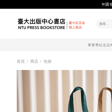
購
Skip
to
搜
content
尋
關
鍵
字:
畢業季紀念品
首頁
/
商店
/
包袋