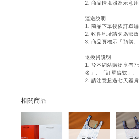
2. 商品情境照為示
運送說明
1. 商品下單後依訂
2. 收件地址請勿為郵
3. 商品頁標示「預
退換貨說明
1. 於本網站購物享
名」、「訂單編號」、
2. 請注意超過七天
相關商品
加入
加入
「願
「願
望輕
望輕
已售完
已