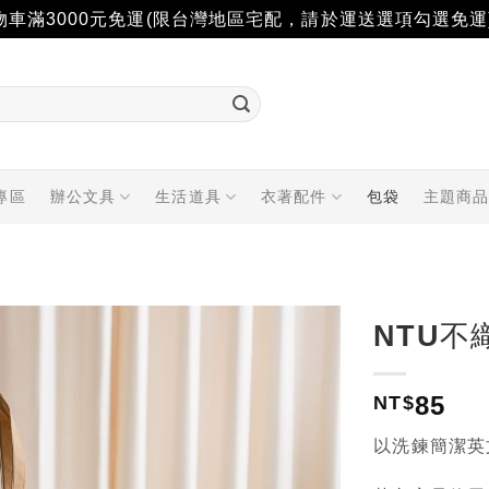
物車滿3000元免運(限台灣地區宅配，請於運送選項勾選免運
專區
辦公文具
生活道具
衣著配件
包袋
主題商
NTU不
加入
85
「願
NT$
望輕
單」
以洗鍊簡潔英