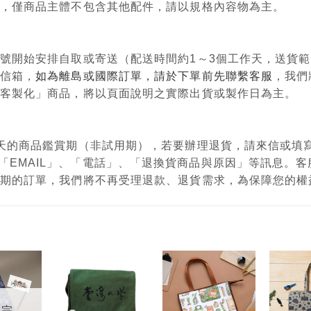
意用，僅商品主體不包含其他配件，請以規格內容物為主。
單編號開始安排自取或寄送（配送時間約1～3個工作天，送貨
政信箱，
如為離島或國際訂單，請於下單前先聯繫客服
，我們
購、客製化」商品，將以頁面說明之實際出貨或製作日為主。
有7天的商品鑑賞期（非試用期），若要辦理退貨，請來信或
「EMAIL」、「電話」、「退換貨商品與原因」等訊息。
鑑賞期的訂單，我們將不再受理退款、退貨需求，為保障您的
加入
加入
加入
「願
「願
「願
望輕
望輕
望輕
售完