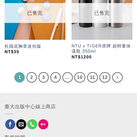
望輕
望輕
單」
單」
已售完
已售完
NTU x TIGER虎牌 超輕量保
杜鵑花胸章迷你版
溫瓶 350ml
NT$
35
NT$
1200
1
2
3
4
...
10
11
12
臺大出版中心線上商店