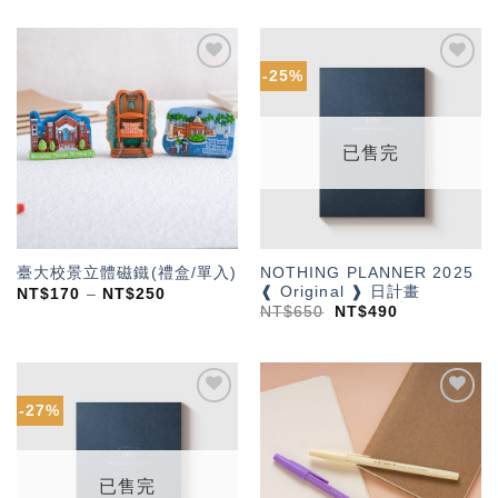
-25%
加入
加入
「願
「願
望輕
望輕
單」
單」
已售完
NOTHING PLANNER 2025
臺大校景立體磁鐵(禮盒/單入)
❰ Original ❱ 日計畫
NT$
170
–
NT$
250
NT$
650
NT$
490
-27%
加入
加入
「願
「願
望輕
望輕
單」
單」
已售完