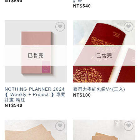
計畫
NT$
640
NT$
540
加入
加入
「願
「願
望輕
望輕
單」
單」
已售完
已售完
NOTHING PLANNER 2024
臺灣大學紅包袋V4(三入)
❰ Weekly + Project ❱ 專案
NT$
100
計畫-粉紅
NT$
540
加入
加入
「願
「願