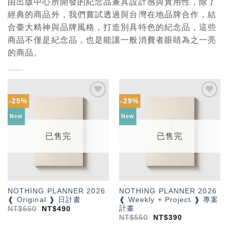
由出版中心所開發的紀念品兼具設計感與實用性，除了
經典的商品外，我們嘗試透過與台灣在地品牌合作，結
合臺大精神與品牌風格，打造別具特色的紀念品，這些
商品不僅是紀念品，也是能讓一般消費者眼睛為之一亮
的商品。
-25%
-29%
加入
加入
「願
「願
New
New
望輕
望輕
單」
單」
已售完
已售完
NOTHING PLANNER 2026
NOTHING PLANNER 2026
❰ Original ❱ 日計畫
❰ Weekly + Project ❱ 專案
計畫
NT$
650
NT$
490
NT$
550
NT$
390