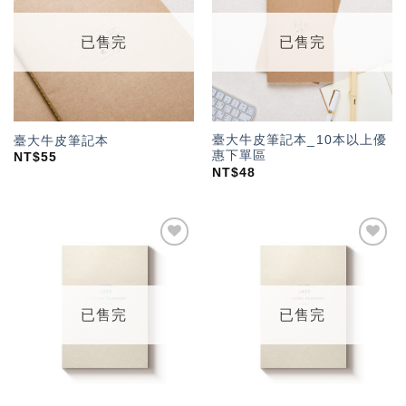
望輕
望輕
單」
單」
已售完
已售完
臺大牛皮筆記本_10本以上優
臺大牛皮筆記本
惠下單區
NT$
55
NT$
48
加入
加入
「願
「願
望輕
望輕
單」
單」
已售完
已售完