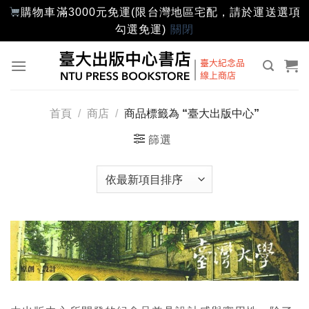
購物車滿3000元免運(限台灣地區宅配，請於運送選項
勾選免運)
關閉
Skip
to
content
首頁
/
商店
/
商品標籤為 “臺大出版中心”
篩選