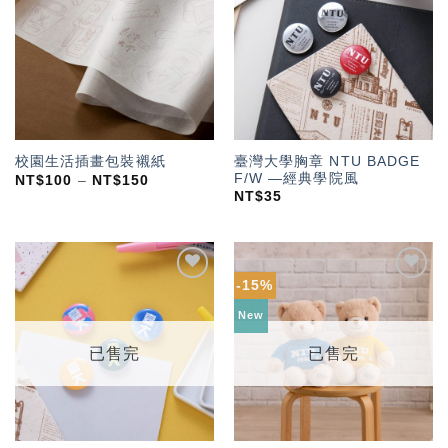
「願
「願
望輕
望輕
單」
單」
臺灣大學胸章 NTU BADGE
校園生活插畫包裝襯紙
F/W —經典學院風
NT$
100
–
NT$
150
NT$
35
-15%
加入
加入
「願
「願
New
望輕
望輕
單」
單」
已售完
已售完