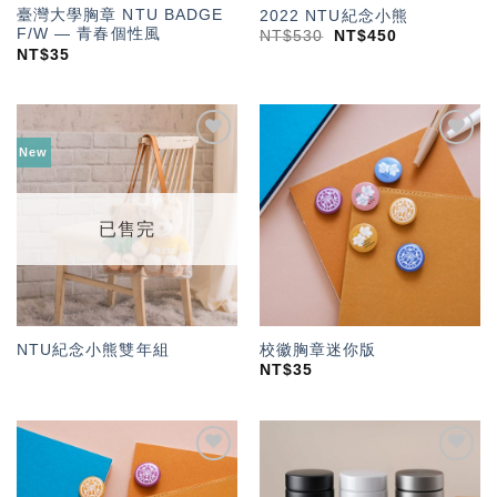
臺灣大學胸章 NTU BADGE
2022 NTU紀念小熊
F/W — 青春個性風
NT$
530
NT$
450
NT$
35
New
加入
加入
「願
「願
望輕
望輕
單」
單」
已售完
NTU紀念小熊雙年組
校徽胸章迷你版
NT$
35
加入
加入
「願
「願