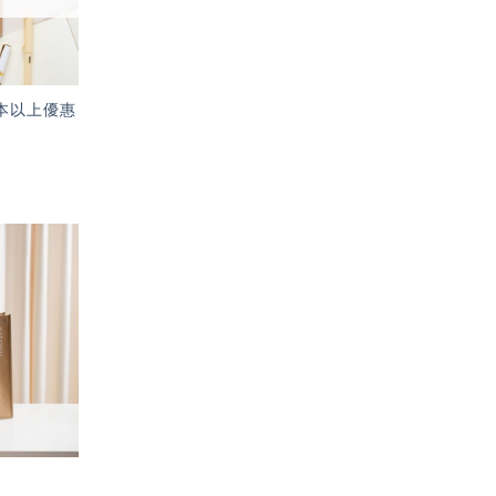
本以上優惠
加入
「願
望輕
單」