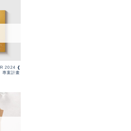
加入
「願
望輕
單」
R 2024 ❰
t ❱ 專案計畫
加入
「願
望輕
單」