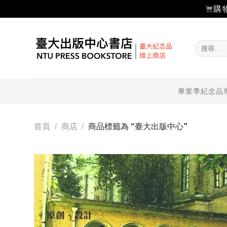
購
Skip
to
搜
content
尋
關
鍵
字:
畢業季紀念品
首頁
/
商店
/
商品標籤為 “臺大出版中心”