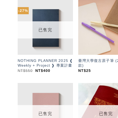
-27%
加入
「願
望輕
單」
已售完
NOTHING PLANNER 2025 ❰
臺灣大學復古原子筆 (2
Weekly + Project ❱ 專案計畫
款)
NT$
550
NT$
400
NT$
25
加入
「願
望輕
單」
已售完
已售完