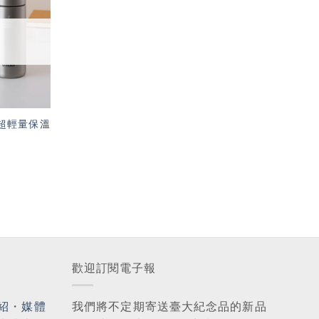
「願
望輕
單」
牌 超輕量保溫
歡迎訂閱電子報
紹
・
媒體
我們將不定期寄送臺大紀念品的新品