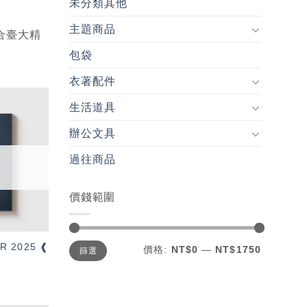
未分類其他
主題商品
合臺大精
包袋
衣著配件
生活道具
加入
辦公文具
「願
望輕
單」
過往商品
價錢範圍
最
最
R 2025 ❰
價格:
NT$0
—
NT$1750
篩選
低
高
價
價
格
格