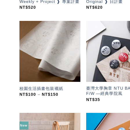
Weekly + Project ❱ 專案計畫
Original ❱ 日計畫
NT$
520
NT$
620
加入
「願
望輕
單」
臺灣大學胸章 NTU B
校園生活插畫包裝襯紙
F/W —經典學院風
NT$
100
–
NT$
150
NT$
35
New
加入