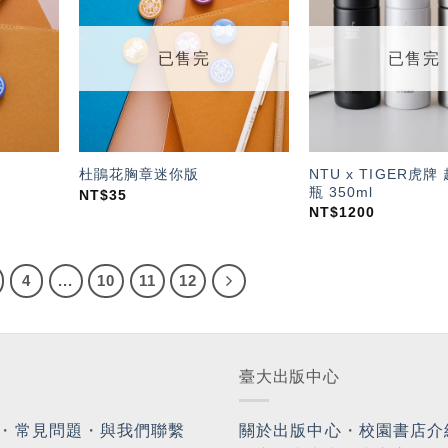
「願
「願
望輕
望輕
單」
單」
已售完
已售完
NTU x TIGER虎
杜鵑花胸章迷你版
瓶 350ml
NT$
35
NT$
1200
4
...
10
11
12
臺大出版中心
・
常見問題
・
與我們聯繫
關於出版中心
・
校園書店介