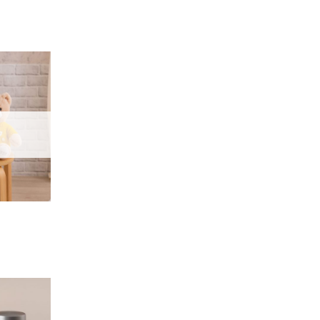
加入
「願
望輕
單」
加入