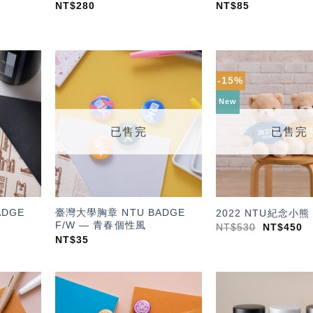
NT$
280
NT$
85
-15%
加入
加入
「願
「願
New
望輕
望輕
單」
單」
已售完
已售完
ADGE
臺灣大學胸章 NTU BADGE
2022 NTU紀念小熊
F/W — 青春個性風
NT$
530
NT$
450
NT$
35
加入
加入