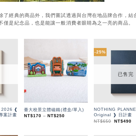
除了經典的商品外，我們嘗試透過與台灣在地品牌合作，結
不僅是紀念品，也是能讓一般消費者眼睛為之一亮的商品。
-25%
加入
加入
「願
「願
望輕
望輕
單」
單」
已售完
 2026 ❰
NOTHING PLANNE
臺大校景立體磁鐵(禮盒/單入)
 ❱ 專案計畫
Original ❱ 日計畫
NT$
170
–
NT$
250
NT$
650
NT$
490