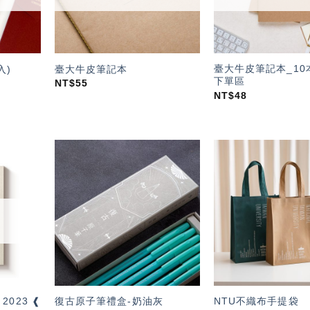
臺大牛皮筆記本_10
入)
臺大牛皮筆記本
下單區
NT$
55
NT$
48
加入
加入
「願
「願
望輕
望輕
單」
單」
 2023 ❰
復古原子筆禮盒-奶油灰
NTU不織布手提袋