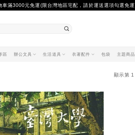
物車滿3000元免運(限台灣地區宅配，請於運送選項勾選免運
專區
辦公文具
生活道具
衣著配件
包袋
主題商
顯示第 1