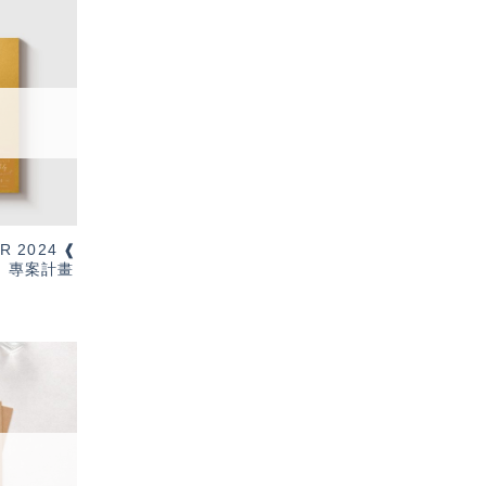
加入
「願
望輕
單」
R 2024 ❰
t ❱ 專案計畫
加入
「願
望輕
單」