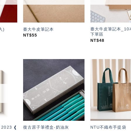
臺大牛皮筆記本_10
入)
臺大牛皮筆記本
下單區
NT$
55
NT$
48
加入
加入
「願
「願
望輕
望輕
單」
單」
 2023 ❰
復古原子筆禮盒-奶油灰
NTU不織布手提袋