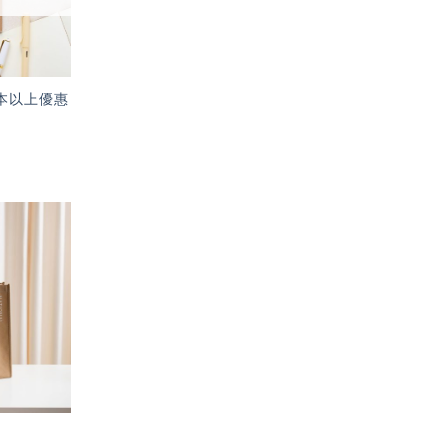
本以上優惠
加入
「願
望輕
單」