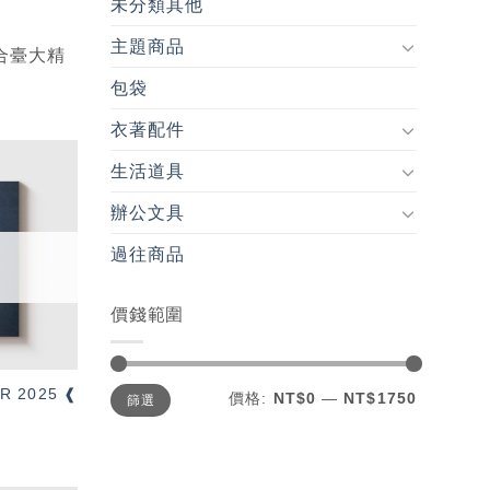
未分類其他
主題商品
合臺大精
包袋
衣著配件
生活道具
加入
辦公文具
「願
望輕
單」
過往商品
價錢範圍
最
最
R 2025 ❰
價格:
NT$0
—
NT$1750
篩選
低
高
價
價
格
格