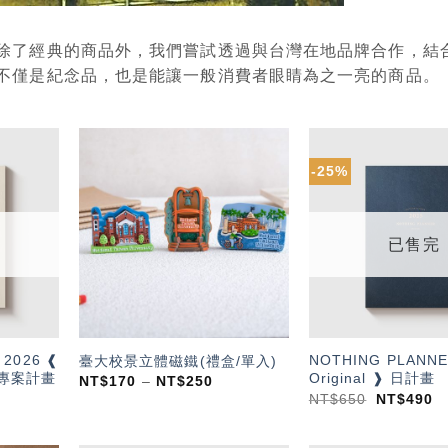
除了經典的商品外，我們嘗試透過與台灣在地品牌合作，結
不僅是紀念品，也是能讓一般消費者眼睛為之一亮的商品。
-25%
加入
加入
「願
「願
望輕
望輕
單」
單」
已售完
 2026 ❰
NOTHING PLANNE
臺大校景立體磁鐵(禮盒/單入)
 ❱ 專案計畫
Original ❱ 日計畫
NT$
170
–
NT$
250
NT$
650
NT$
490