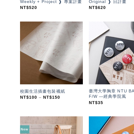
Weekly + Project ❱ 專案計畫
Original ❱ 日計畫
NT$
520
NT$
620
加入
「願
望輕
單」
臺灣大學胸章 NTU B
校園生活插畫包裝襯紙
F/W —經典學院風
NT$
100
–
NT$
150
NT$
35
New
加入