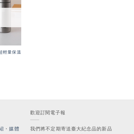
「願
望輕
單」
牌 超輕量保溫
歡迎訂閱電子報
紹
・
媒體
我們將不定期寄送臺大紀念品的新品