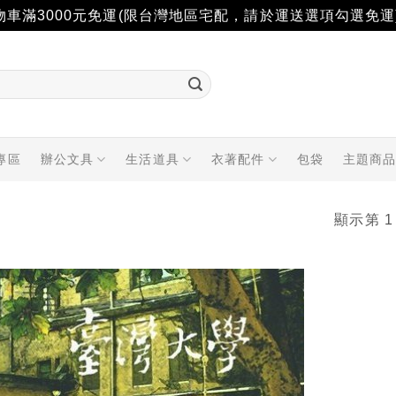
物車滿3000元免運(限台灣地區宅配，請於運送選項勾選免運
專區
辦公文具
生活道具
衣著配件
包袋
主題商
顯示第 1