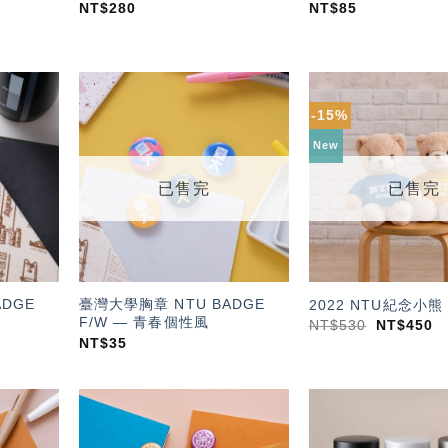
NT$
280
NT$
85
-15%
加入
加入
「願
「願
New
望輕
望輕
單」
單」
已售完
已售完
ADGE
臺灣大學胸章 NTU BADGE
2022 NTU紀念小熊
F/W — 青春個性風
NT$
530
NT$
450
NT$
35
加入
加入