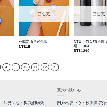
「願
「願
望輕
望輕
單」
單」
已售完
已售完
NTU x TIGER虎
杜鵑花胸章迷你版
瓶 350ml
NT$
35
NT$
1200
4
...
10
11
12
臺大出版中心
・
常見問題
・
與我們聯繫
關於出版中心
・
校園書店介