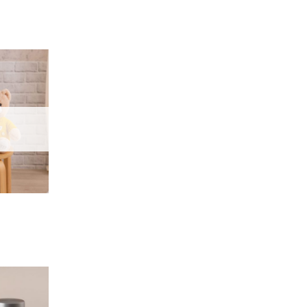
加入
「願
望輕
單」
加入