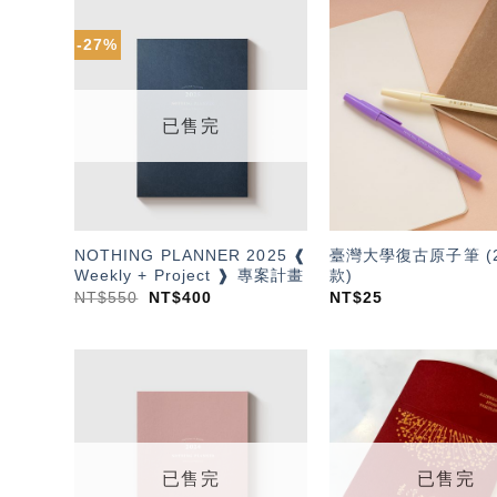
-27%
加入
「願
望輕
單」
已售完
NOTHING PLANNER 2025 ❰
臺灣大學復古原子筆 (2
Weekly + Project ❱ 專案計畫
款)
NT$
550
NT$
400
NT$
25
加入
「願
望輕
單」
已售完
已售完