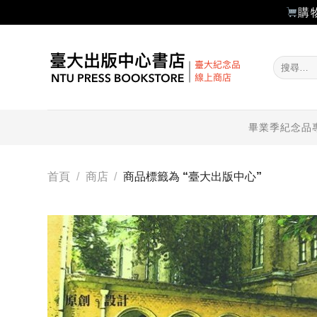
購
Skip
to
搜
content
尋
關
鍵
字:
畢業季紀念品
首頁
/
商店
/
商品標籤為 “臺大出版中心”