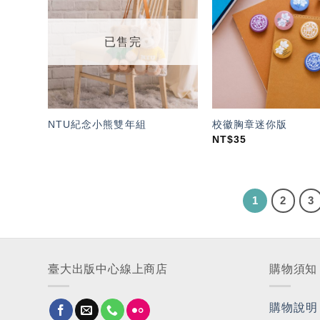
「願
望輕
單」
已售完
NTU紀念小熊雙年組
校徽胸章迷你版
NT$
35
1
2
3
臺大出版中心線上商店
購物須知
購物說明