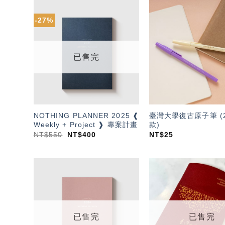
-27%
加入
「願
望輕
單」
已售完
NOTHING PLANNER 2025 ❰
臺灣大學復古原子筆 (2
Weekly + Project ❱ 專案計畫
款)
NT$
550
NT$
400
NT$
25
加入
「願
望輕
單」
已售完
已售完