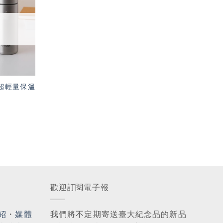
「願
望輕
單」
牌 超輕量保溫
歡迎訂閱電子報
紹
・
媒體
我們將不定期寄送臺大紀念品的新品