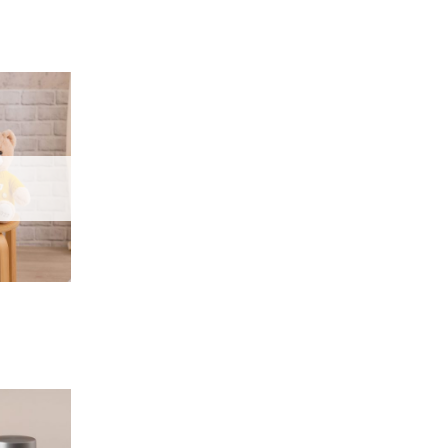
加入
「願
望輕
單」
加入