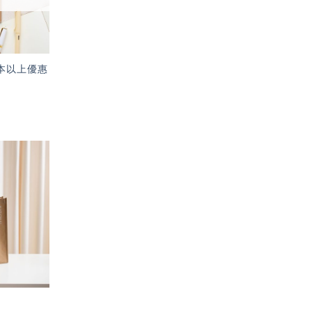
本以上優惠
加入
「願
望輕
單」