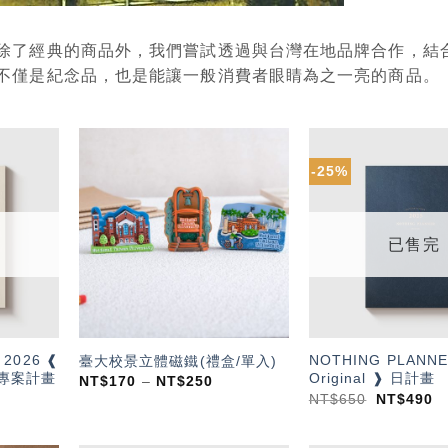
除了經典的商品外，我們嘗試透過與台灣在地品牌合作，結
不僅是紀念品，也是能讓一般消費者眼睛為之一亮的商品。
-25%
加入
加入
「願
「願
望輕
望輕
單」
單」
已售完
 2026 ❰
NOTHING PLANNE
臺大校景立體磁鐵(禮盒/單入)
 ❱ 專案計畫
Original ❱ 日計畫
NT$
170
–
NT$
250
NT$
650
NT$
490