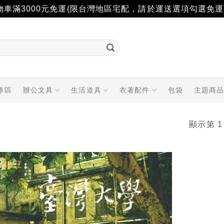
物車滿3000元免運(限台灣地區宅配，請於運送選項勾選免運
專區
辦公文具
生活道具
衣著配件
包袋
主題商
顯示第 1