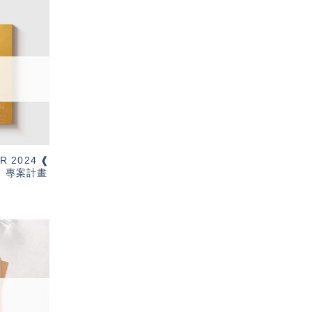
加入
「願
望輕
單」
R 2024 ❰
t ❱ 專案計畫
加入
「願
望輕
單」