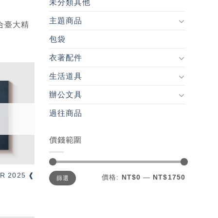
未分類其他
主題商品
合臺大精
包袋
衣著配件
生活道具
加入
辦公文具
「願
望輕
單」
過往商品
價錢範圍
最
最
R 2025 ❰
價格:
NT$0
—
NT$1750
篩選
低
高
價
價
格
格