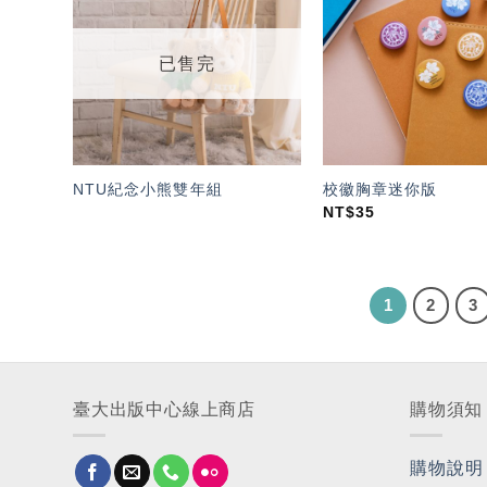
「願
望輕
單」
已售完
NTU紀念小熊雙年組
校徽胸章迷你版
NT$
35
1
2
3
臺大出版中心線上商店
購物須知
購物說明