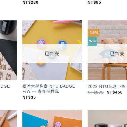
NT$
280
NT$
85
-15%
加入
加入
「願
「願
New
望輕
望輕
單」
單」
已售完
已售完
ADGE
臺灣大學胸章 NTU BADGE
2022 NTU紀念小熊
F/W — 青春個性風
NT$
530
NT$
450
NT$
35
加入
加入