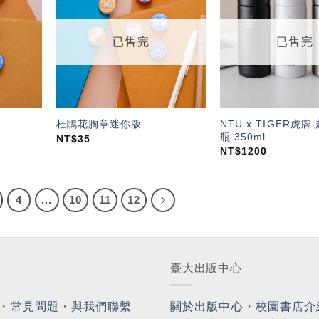
「願
「願
望輕
望輕
單」
單」
已售完
已售完
NTU x TIGER虎
杜鵑花胸章迷你版
瓶 350ml
NT$
35
NT$
1200
4
...
10
11
12
臺大出版中心
・
常見問題
・
與我們聯繫
關於出版中心
・
校園書店介