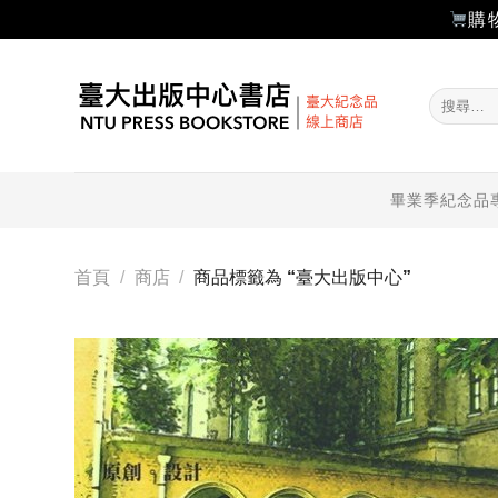
購
Skip
to
搜
content
尋
關
鍵
字:
畢業季紀念品
首頁
/
商店
/
商品標籤為 “臺大出版中心”