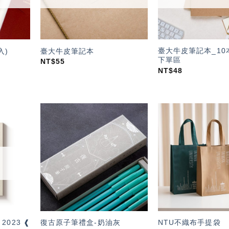
臺大牛皮筆記本_10
入)
臺大牛皮筆記本
下單區
NT$
55
NT$
48
加入
加入
「願
「願
望輕
望輕
單」
單」
 2023 ❰
復古原子筆禮盒-奶油灰
NTU不織布手提袋