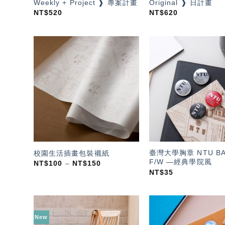
Weekly + Project ❱ 專案計畫
Original ❱ 日計畫
NT$
520
NT$
620
加入
「願
望輕
單」
臺灣大學胸章 NTU B
校園生活插畫包裝襯紙
F/W —經典學院風
NT$
100
–
NT$
150
NT$
35
New
加入