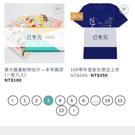
-12%
加入
加入
「願
「願
望輕
望輕
單」
單」
已售完
已售完
臺大圖書館明信片—本草圖譜
109學年度新生限定上衣
(一套六入)
NT$
398
NT$
350
NT$
180
1
2
3
4
5
6
...
10
11
12