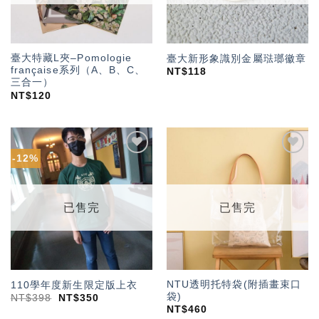
臺大特藏L夾–Pomologie
臺大新形象識別金屬琺瑯徽章
française系列（A、B、C、
NT$
118
三合一）
NT$
120
-12%
加入
加入
「願
「願
望輕
望輕
單」
單」
已售完
已售完
NTU透明托特袋(附插畫束口
110學年度新生限定版上衣
袋)
NT$
398
NT$
350
NT$
460