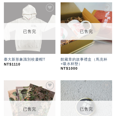
加入
加入
「願
「願
望輕
望輕
單」
單」
已售完
已售完
館藏章的故事禮盒（馬克杯
臺大新形象識別校慶帽T
+吸水杯墊）
NT$
1110
NT$
1000
加入
加入
「願
「願
望輕
望輕
單」
單」
已售完
已售完