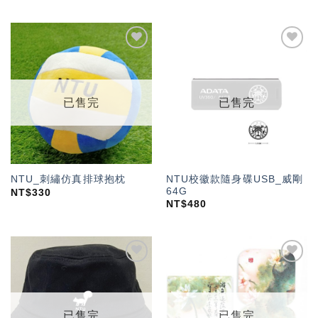
加入
加入
「願
「願
望輕
望輕
單」
單」
已售完
已售完
NTU校徽款隨身碟USB_威剛
NTU_刺繡仿真排球抱枕
64G
NT$
330
NT$
480
加入
加入
「願
「願
望輕
望輕
單」
單」
已售完
已售完