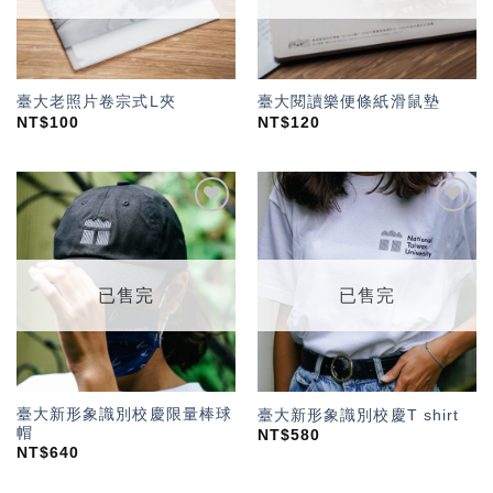
臺大老照片卷宗式L夾
臺大閱讀樂便條紙滑鼠墊
NT$
100
NT$
120
加入
加入
「願
「願
望輕
望輕
單」
單」
已售完
已售完
臺大新形象識別校慶限量棒球
臺大新形象識別校慶T shirt
帽
NT$
580
NT$
640