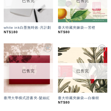
已售完
已售完
white ink白墨無時效-月計劃
臺大特藏夾鍊袋—苦橙
NT$
180
NT$
80
加入
加入
「願
「願
望輕
望輕
單」
單」
已售完
已售完
臺灣大學橫式證書夾-髮絲紅
臺大特藏夾鍊袋—白橡樹
NT$
80