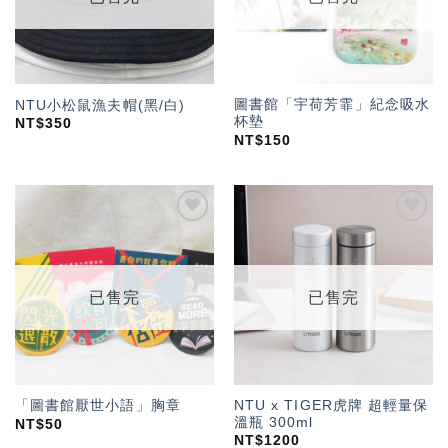
圖書館「宇荷芳霏」紀念吸水
NTU小松鼠漁夫帽(黑/白)
杯墊
NT$
350
NT$
150
加入
加入
「願
「願
望輕
望輕
單」
單」
已售完
已售完
NTU x TIGER虎牌 超輕量保
「圖書館厭世小語」胸章
溫瓶 300ml
NT$
50
NT$
1200