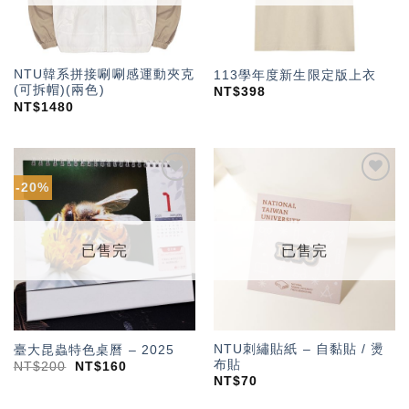
NTU韓系拼接唰唰感運動夾克
113學年度新生限定版上衣
(可拆帽)(兩色)
NT$
398
NT$
1480
-20%
加入
加入
「願
「願
望輕
望輕
單」
單」
已售完
已售完
NTU刺繡貼紙 – 自黏貼 / 燙
臺大昆蟲特色桌曆 – 2025
布貼
NT$
200
NT$
160
NT$
70