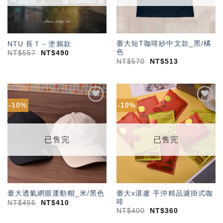
臺大短T咖啡紗中文款_黑/橘
NTU 長Ｔ－塗鴉款
色
NT$
557
NT$
490
NT$
570
NT$
513
-10%
-10%
加入
加入
「願
「願
望輕
望輕
單」
單」
已售完
已售完
臺大x湛盧 手沖精品濾掛式咖
臺大透氣網眼運動帽_米/黑色
啡
NT$
455
NT$
410
NT$
400
NT$
360