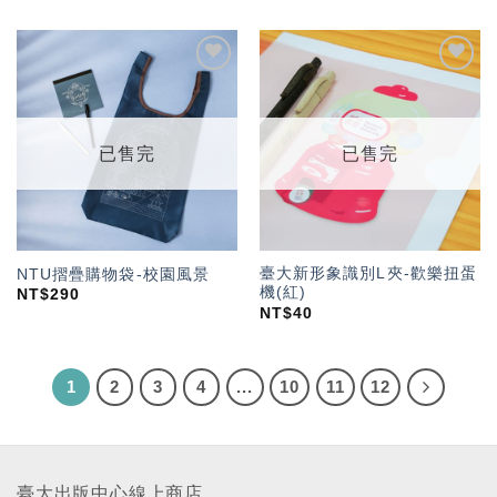
加入
加入
「願
「願
望輕
望輕
單」
單」
已售完
已售完
臺大新形象識別L夾-歡樂扭蛋
NTU摺疊購物袋-校園風景
機(紅)
NT$
290
NT$
40
1
2
3
4
...
10
11
12
臺大出版中心線上商店