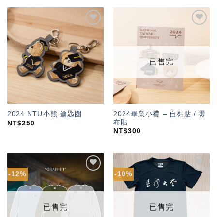
加入
加入
「願
「願
望輕
望輕
單」
單」
已售完
2024畢業小禮 – 自黏貼 / 燙
2024 NTU小熊 鑰匙圈
布貼
NT$
250
NT$
300
-12%
-10%
加入
加入
「願
「願
望輕
望輕
單」
單」
已售完
已售完