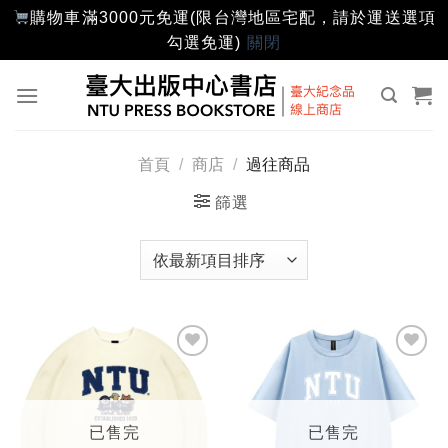
購物車滿3000元免運(限台灣地區宅配，請於運送選項
勾選免運)
關閉
Skip
to
content
首頁
/
商店
/
過往商品
篩選
加入
加入
「願
「願
望輕
望輕
單」
單」
已售完
已售完