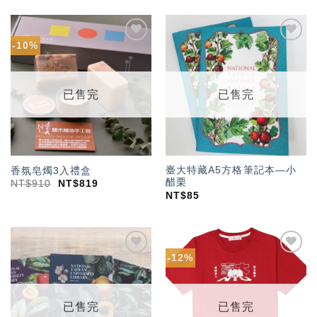
-10%
加入
加入
「願
「願
望輕
望輕
單」
單」
已售完
已售完
臺大特藏A5方格筆記本—小
香氛皂燭3入禮盒
醋栗
NT$
910
NT$
819
NT$
85
-12%
加入
加入
「願
「願
望輕
望輕
單」
單」
已售完
已售完