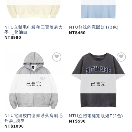
NTU立體毛巾繡萌三寶落肩大
NTU好涼的寬版短T(3色)
學T_奶油白
NT$
450
NT$
980
加入
加入
「願
「願
望輕
望輕
單」
單」
已售完
已售完
NTU電繡校門慵懶系落肩刷毛
NTU立體電繡寬版短T(2色)
外套_淺灰
NT$
590
NT$
1090