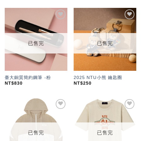
加入
加入
「願
「願
望輕
望輕
單」
單」
已售完
已售完
臺大銅質簡約鋼筆 -粉
2025 NTU小熊 鑰匙圈
NT$
830
NT$
250
加入
加入
「願
「願
望輕
望輕
單」
單」
已售完
已售完