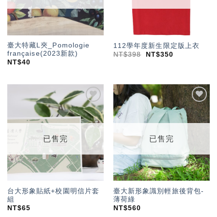
臺大特藏L夾_Pomologie
112學年度新生限定版上衣
française(2023新款)
NT$
398
NT$
350
NT$
40
加入
加入
「願
「願
望輕
望輕
單」
單」
已售完
已售完
台大形象貼紙+校園明信片套
臺大新形象識別輕旅後背包-
組
薄荷綠
NT$
65
NT$
560