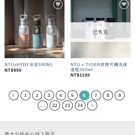
加入
加入
「願
「願
望輕
望輕
單」
單」
已售完
NTU x TIGER虎牌可機洗保
NTUxHYDY水壺590ML
溫瓶350ml
NT$
950
NT$
1100
1
2
3
4
5
6
7
8
9
...
22
23
24
臺大出版中心線上商店