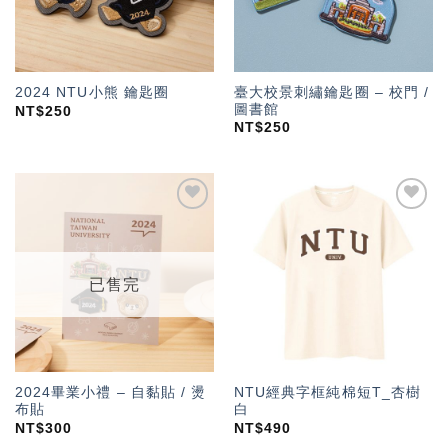
臺大校景刺繡鑰匙圈 – 校門 /
2024 NTU小熊 鑰匙圈
圖書館
NT$
250
NT$
250
加入
加入
「願
「願
望輕
望輕
單」
單」
已售完
2024畢業小禮 – 自黏貼 / 燙
NTU經典字框純棉短T_杏樹
布貼
白
NT$
300
NT$
490