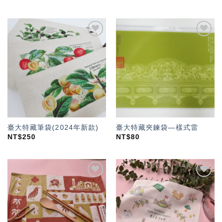
加入
加入
「願
「願
望輕
望輕
單」
單」
臺大特藏筆袋(2024年新款)
臺大特藏夾鍊袋—樣式雷
NT$
250
NT$
80
加入
加入
「願
「願
望輕
望輕
單」
單」