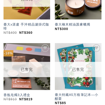
臺大x湛盧 手沖精品濾掛式咖
臺大檜木精油護膚蠟燭
啡
NT$
300
NT$
400
NT$
360
-10%
加入
加入
「願
「願
望輕
望輕
單」
單」
已售完
已售完
臺大特藏A5方格筆記本—小
香氛皂燭3入禮盒
醋栗
NT$
910
NT$
819
NT$
85