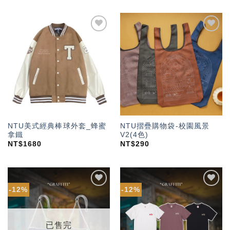
加入
加入
「願
「願
望輕
望輕
單」
單」
NTU美式經典棒球外套_蜂蜜
NTU摺疊購物袋-校園風景
拿鐵
V2(4色)
NT$
1680
NT$
290
-12%
-12%
加入
加入
「願
「願
望輕
望輕
單」
單」
已售完