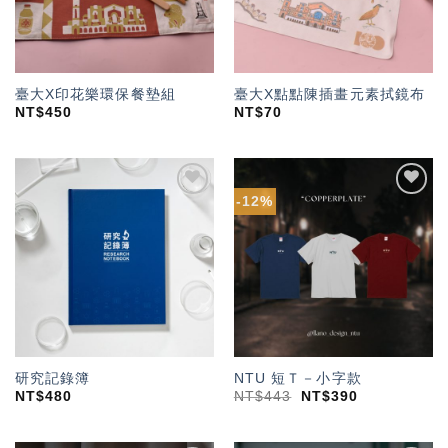
臺大X印花樂環保餐墊組
臺大X點點陳插畫元素拭鏡布
NT$
450
NT$
70
-12%
加入
加入
「願
「願
望輕
望輕
單」
單」
研究記錄簿
NTU 短Ｔ－小字款
NT$
480
NT$
443
NT$
390