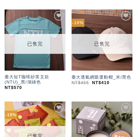
-10%
加入
加入
「願
「願
望輕
望輕
單」
單」
已售完
已售完
臺大短T咖啡紗英文款
臺大透氣網眼運動帽_米/黑色
(NTU)_黑/湖綠色
NT$
455
NT$
410
NT$
570
-10%
加入
加入
「願
「願
望輕
望輕
單」
單」
已售完