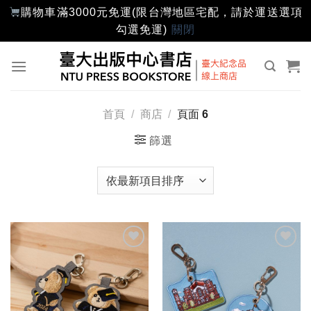
購物車滿3000元免運(限台灣地區宅配，請於運送選項
勾選免運)
關閉
Skip
to
content
首頁
/
商店
/
頁面 6
篩選
加入
加入
「願
「願
望輕
望輕
單」
單」