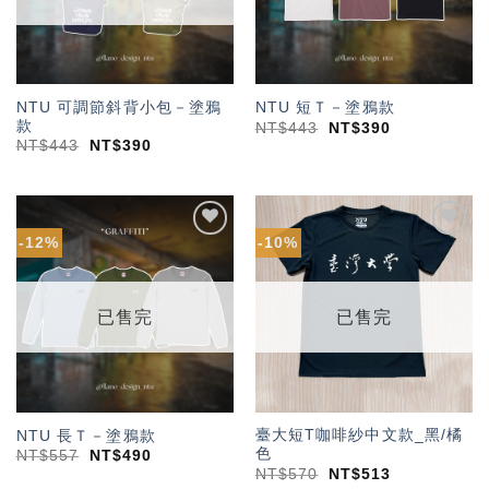
NTU 可調節斜背小包－塗鴉
NTU 短Ｔ－塗鴉款
款
NT$
443
NT$
390
NT$
443
NT$
390
-12%
-10%
加入
加入
「願
「願
望輕
望輕
單」
單」
已售完
已售完
臺大短T咖啡紗中文款_黑/橘
NTU 長Ｔ－塗鴉款
色
NT$
557
NT$
490
NT$
570
NT$
513