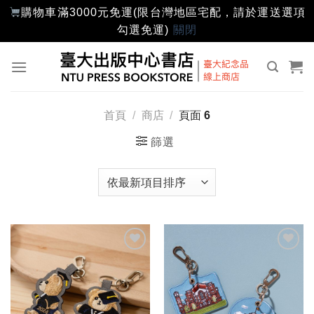
購物車滿3000元免運(限台灣地區宅配，請於運送選項
勾選免運)
關閉
Skip
to
content
首頁
/
商店
/
頁面 6
篩選
加入
加入
「願
「願
望輕
望輕
單」
單」