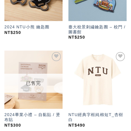
臺大校景刺繡鑰匙圈 – 校門 /
2024 NTU小熊 鑰匙圈
圖書館
NT$
250
NT$
250
加入
加入
「願
「願
望輕
望輕
單」
單」
已售完
2024畢業小禮 – 自黏貼 / 燙
NTU經典字框純棉短T_杏樹
布貼
白
NT$
300
NT$
490