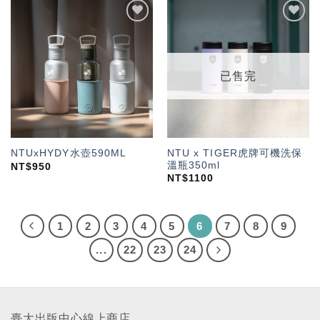
加入
加入
「願
「願
望輕
望輕
單」
單」
已售完
NTU x TIGER虎牌可機洗保
NTUxHYDY水壺590ML
溫瓶350ml
NT$
950
NT$
1100
1
2
3
4
5
6
7
8
9
...
22
23
24
臺大出版中心線上商店