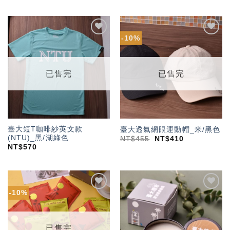
-10%
加入
加入
「願
「願
望輕
望輕
單」
單」
已售完
已售完
臺大短T咖啡紗英文款
臺大透氣網眼運動帽_米/黑色
(NTU)_黑/湖綠色
NT$
455
NT$
410
NT$
570
-10%
加入
加入
「願
「願
望輕
望輕
單」
單」
已售完