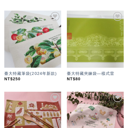
加入
加入
「願
「願
望輕
望輕
單」
單」
臺大特藏筆袋(2024年新款)
臺大特藏夾鍊袋—樣式雷
NT$
250
NT$
80
加入
加入
「願
「願
望輕
望輕
單」
單」