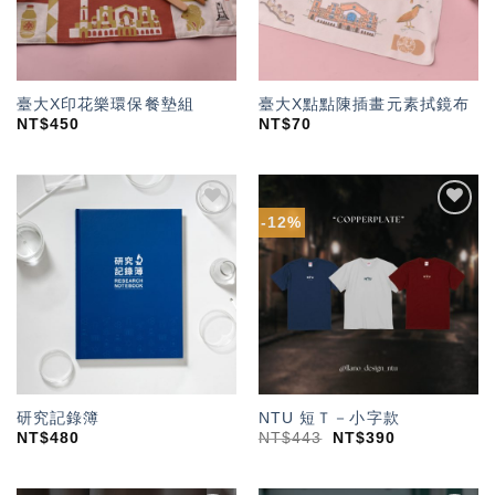
臺大X印花樂環保餐墊組
臺大X點點陳插畫元素拭鏡布
NT$
450
NT$
70
-12%
加入
加入
「願
「願
望輕
望輕
單」
單」
研究記錄簿
NTU 短Ｔ－小字款
NT$
480
NT$
443
NT$
390