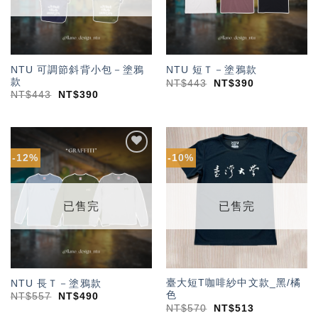
NTU 可調節斜背小包－塗鴉
NTU 短Ｔ－塗鴉款
款
NT$
443
NT$
390
NT$
443
NT$
390
-12%
-10%
加入
加入
「願
「願
望輕
望輕
單」
單」
已售完
已售完
臺大短T咖啡紗中文款_黑/橘
NTU 長Ｔ－塗鴉款
色
NT$
557
NT$
490
NT$
570
NT$
513