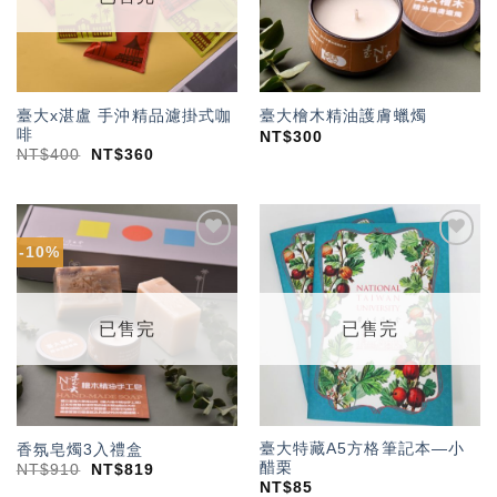
臺大x湛盧 手沖精品濾掛式咖
臺大檜木精油護膚蠟燭
啡
NT$
300
NT$
400
NT$
360
-10%
加入
加入
「願
「願
望輕
望輕
單」
單」
已售完
已售完
臺大特藏A5方格筆記本—小
香氛皂燭3入禮盒
醋栗
NT$
910
NT$
819
NT$
85