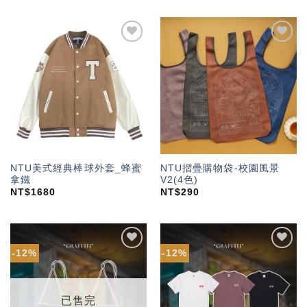
加入
加入
「願
「願
望輕
望輕
單」
單」
NTU美式經典棒球外套_蜂蜜
NTU摺疊購物袋-校園風景
拿鐵
V2(4色)
NT$
1680
NT$
290
-12%
-12%
加入
加入
「願
「願
望輕
望輕
單」
單」
已售完