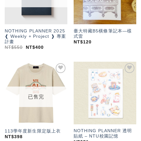
NOTHING PLANNER 2025
臺大特藏B5橫條筆記本—樣
❰ Weekly + Project ❱ 專案
式雷
計畫
NT$
120
NT$
550
NT$
400
加入
加入
「願
「願
望輕
望輕
單」
單」
已售完
NOTHING PLANNER 透明
113學年度新生限定版上衣
貼紙 – NTU校園記憶
NT$
398