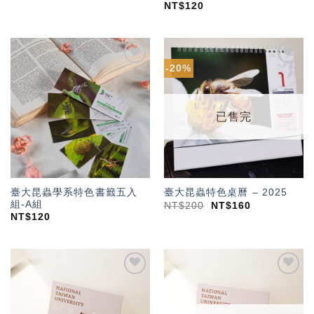
NT$
120
-20%
加入
加入
「願
「願
望輕
望輕
單」
單」
已售完
臺大昆蟲學系特色書籤五入
臺大昆蟲特色桌曆 – 2025
組-A組
NT$
200
NT$
160
NT$
120
加入
加入
「願
「願
望輕
望輕
單」
單」