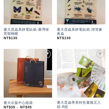
臺大昆蟲系靜電貼紙-臺灣保
臺大昆蟲系靜電貼紙-球背象
育類蝴蝶
鼻蟲
NT$
130
NT$
130
加入
加入
「願
「願
望輕
望輕
單」
單」
臺大昆蟲學系特色書籤五入
臺大出版中心紙袋
組-B組
NT$
35
–
NT$
45