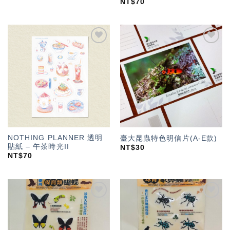
NT$
70
加入
加入
「願
「願
望輕
望輕
單」
單」
NOTHING PLANNER 透明
臺大昆蟲特色明信片(A-E款)
貼紙 – 午茶時光II
NT$
30
NT$
70
加入
加入
「願
「願
望輕
望輕
單」
單」