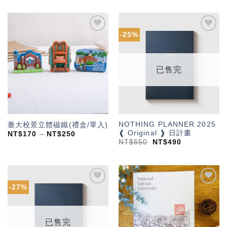
-25%
加入
加入
「願
「願
望輕
望輕
單」
單」
已售完
NOTHING PLANNER 2025
臺大校景立體磁鐵(禮盒/單入)
❰ Original ❱ 日計畫
NT$
170
–
NT$
250
NT$
650
NT$
490
-27%
加入
加入
「願
「願
望輕
望輕
單」
單」
已售完