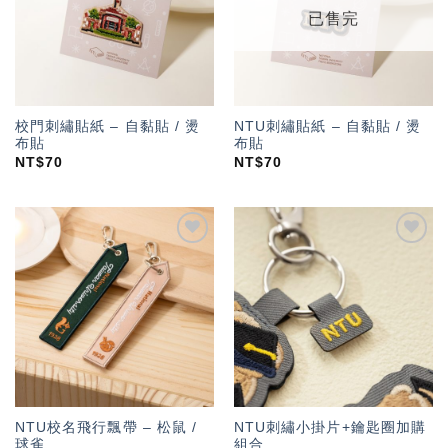
已售完
校門刺繡貼紙 – 自黏貼 / 燙
NTU刺繡貼紙 – 自黏貼 / 燙
布貼
布貼
NT$
70
NT$
70
加入
加入
「願
「願
望輕
望輕
單」
單」
NTU校名飛行飄帶 – 松鼠 /
NTU刺繡小掛片+鑰匙圈加購
球雀
組合