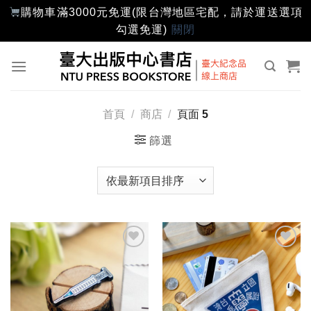
購物車滿3000元免運(限台灣地區宅配，請於運送選項
勾選免運)
關閉
Skip
to
content
首頁
/
商店
/
頁面 5
篩選
加入
加入
「願
「願
望輕
望輕
單」
單」