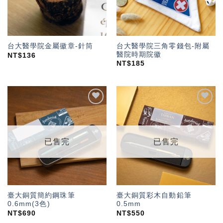
台大醫學院三角零錢包-附屬
台大醫學院金屬徽章-針筒
醫院時期院徽
NT$
136
NT$
185
加入
加入
「願
「願
望輕
望輕
單」
單」
已售完
已售完
臺大銅質簡約鋼珠筆
臺大銅質彩木自動鉛筆
0.6mm(3色)
0.5mm
NT$
690
NT$
550