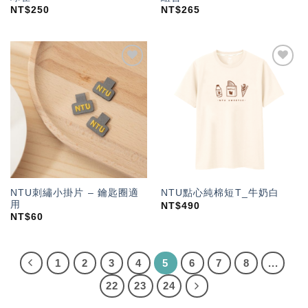
NT$
250
NT$
265
加入
加入
「願
「願
望輕
望輕
單」
單」
NTU刺繡小掛片 – 鑰匙圈適
NTU點心純棉短T_牛奶白
用
NT$
490
NT$
60
1
2
3
4
5
6
7
8
...
22
23
24