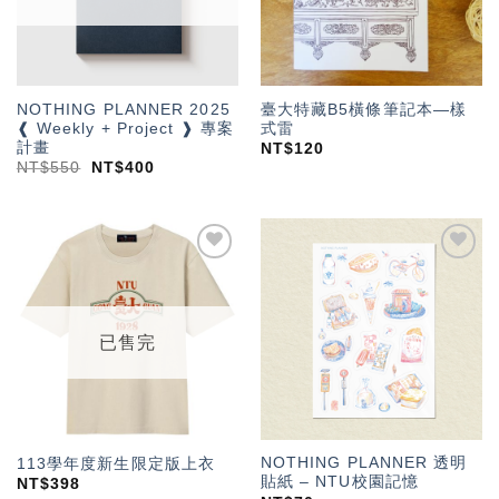
NOTHING PLANNER 2025
臺大特藏B5橫條筆記本—樣
❰ Weekly + Project ❱ 專案
式雷
計畫
NT$
120
NT$
550
NT$
400
加入
加入
「願
「願
望輕
望輕
單」
單」
已售完
NOTHING PLANNER 透明
113學年度新生限定版上衣
貼紙 – NTU校園記憶
NT$
398