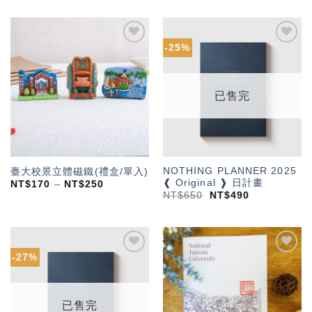
-25%
加入
加入
「願
「願
望輕
望輕
單」
單」
已售完
NOTHING PLANNER 2025
臺大校景立體磁鐵(禮盒/單入)
❰ Original ❱ 日計畫
NT$
170
–
NT$
250
NT$
650
NT$
490
-27%
加入
加入
「願
「願
望輕
望輕
單」
單」
已售完