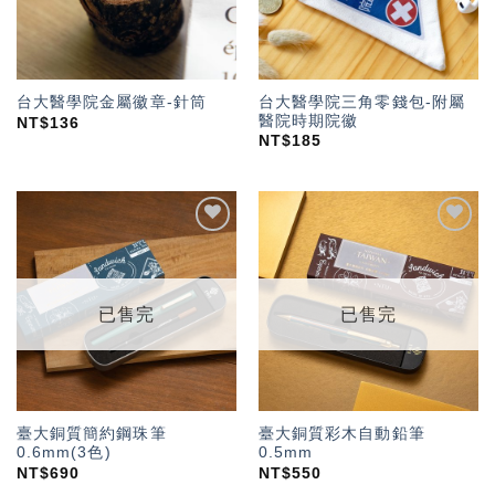
台大醫學院三角零錢包-附屬
台大醫學院金屬徽章-針筒
醫院時期院徽
NT$
136
NT$
185
加入
加入
「願
「願
望輕
望輕
單」
單」
已售完
已售完
臺大銅質簡約鋼珠筆
臺大銅質彩木自動鉛筆
0.6mm(3色)
0.5mm
NT$
690
NT$
550