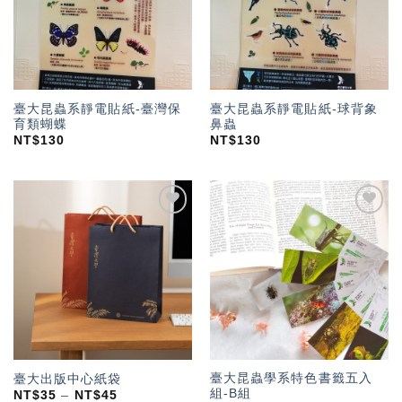
臺大昆蟲系靜電貼紙-臺灣保
臺大昆蟲系靜電貼紙-球背象
育類蝴蝶
鼻蟲
NT$
130
NT$
130
加入
加入
「願
「願
望輕
望輕
單」
單」
臺大昆蟲學系特色書籤五入
臺大出版中心紙袋
組-B組
NT$
35
–
NT$
45