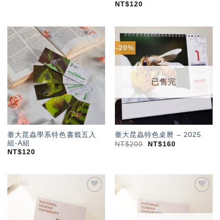
NT$
120
-20%
加入
加入
「願
「願
望輕
望輕
單」
單」
已售完
臺大昆蟲學系特色書籤五入
臺大昆蟲特色桌曆 – 2025
組-A組
NT$
200
NT$
160
NT$
120
加入
加入
「願
「願
望輕
望輕
單」
單」