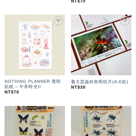
NT$
70
加入
加入
「願
「願
望輕
望輕
單」
單」
NOTHING PLANNER 透明
臺大昆蟲特色明信片(A-E款)
貼紙 – 午茶時光II
NT$
30
NT$
70
加入
加入
「願
「願
望輕
望輕
單」
單」