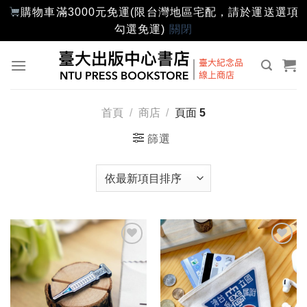
購物車滿3000元免運(限台灣地區宅配，請於運送選項
勾選免運)
關閉
Skip
to
content
首頁
/
商店
/
頁面 5
篩選
加入
加入
「願
「願
望輕
望輕
單」
單」