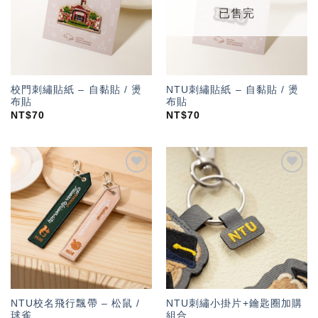
已售完
校門刺繡貼紙 – 自黏貼 / 燙
NTU刺繡貼紙 – 自黏貼 / 燙
布貼
布貼
NT$
70
NT$
70
加入
加入
「願
「願
望輕
望輕
單」
單」
NTU校名飛行飄帶 – 松鼠 /
NTU刺繡小掛片+鑰匙圈加購
球雀
組合