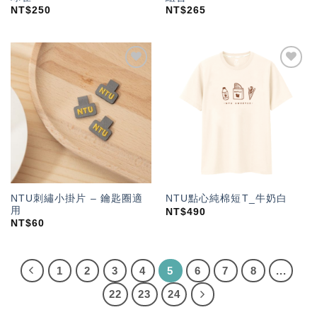
NT$
250
NT$
265
加入
加入
「願
「願
望輕
望輕
單」
單」
NTU刺繡小掛片 – 鑰匙圈適
NTU點心純棉短T_牛奶白
用
NT$
490
NT$
60
1
2
3
4
5
6
7
8
...
22
23
24