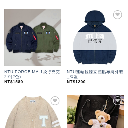
加入
加入
「願
「願
望輕
望輕
單」
單」
已售完
NTU FORCE MA-1飛行夾克
NTU連帽拉鍊立體貼布繡外套
2.0(2色)
_深藍
NT$
1580
NT$
1200
加入
加入
「願
「願
望輕
望輕
單」
單」