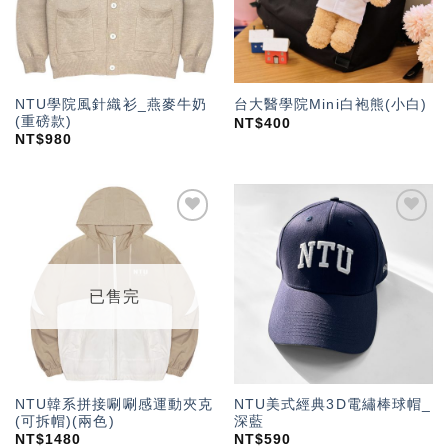
NTU學院風針織衫_燕麥牛奶
台大醫學院Mini白袍熊(小白)
(重磅款)
NT$
400
NT$
980
加入
加入
「願
「願
望輕
望輕
單」
單」
已售完
NTU韓系拼接唰唰感運動夾克
NTU美式經典3D電繡棒球帽_
(可拆帽)(兩色)
深藍
NT$
1480
NT$
590