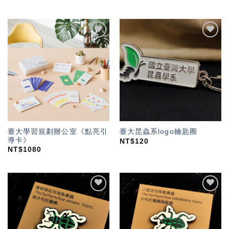
加入
加入
「願
「願
望輕
望輕
單」
單」
臺大學習規劃辦公室《點亮引
臺大昆蟲系logo鑰匙圈
導卡》
NT$
120
NT$
1080
加入
加入
「願
「願
望輕
望輕
單」
單」