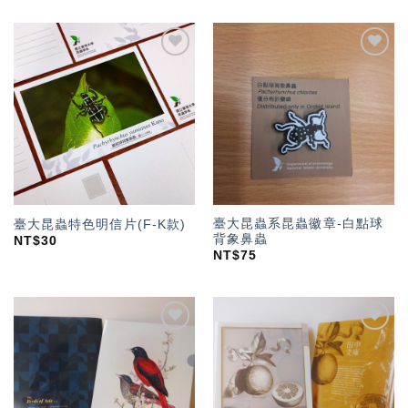
加入
加入
「願
「願
望輕
望輕
單」
單」
臺大昆蟲系昆蟲徽章-白點球
臺大昆蟲特色明信片(F-K款)
背象鼻蟲
NT$
30
NT$
75
加入
加入
「願
「願
望輕
望輕
單」
單」