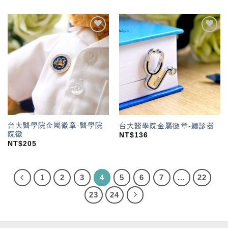
加入
加入
「願
「願
望輕
望輕
單」
單」
台大醫學院金屬徽章-醫學院
台大醫學院金屬徽章-聽診器
院徽
NT$
136
NT$
205
1
2
3
4
5
6
7
...
22
23
24