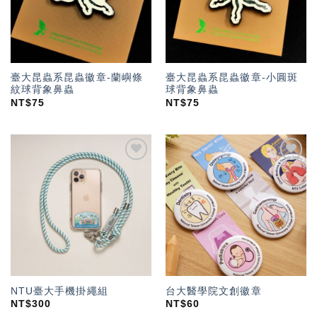
臺大昆蟲系昆蟲徽章-蘭嶼條
臺大昆蟲系昆蟲徽章-小圓斑
紋球背象鼻蟲
球背象鼻蟲
NT$
75
NT$
75
加入
加入
「願
「願
望輕
望輕
單」
單」
NTU臺大手機掛繩組
台大醫學院文創徽章
NT$
300
NT$
60