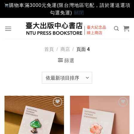
購物車滿3000元免運(限台灣地區宅配，請於運送選項
勾選免運)
關閉
Skip
to
content
首頁
/
商店
/
頁面 4
篩選
加入
加入
「願
「願
望輕
望輕
單」
單」