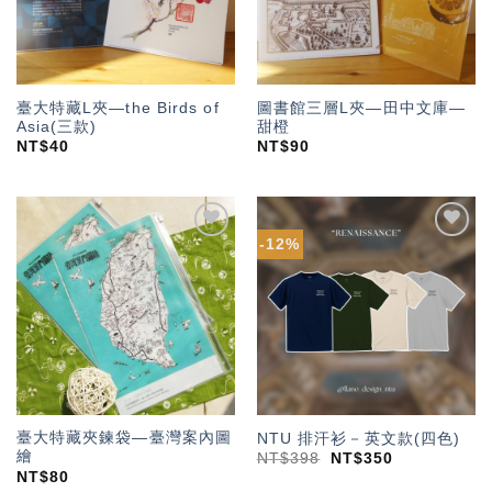
臺大特藏L夾—the Birds of
圖書館三層L夾—田中文庫—
Asia(三款)
甜橙
NT$
40
NT$
90
-12%
加入
加入
「願
「願
望輕
望輕
單」
單」
臺大特藏夾鍊袋—臺灣案內圖
NTU 排汗衫－英文款(四色)
繪
NT$
398
NT$
350
NT$
80