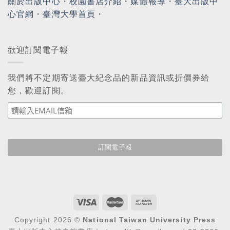
關於出版中心
・
校園書店介紹
・
媒體報導
・
臺大出版中
心官網
・
臺灣大學首頁
・
歡迎訂閱電子報
我們將不定期寄送臺大紀念品的新品資訊或折價券給
您，歡迎訂閱。
Copyright 2026 ©
National Taiwan University Press