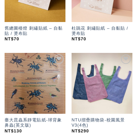
舊總圖檯燈 刺繡貼紙 – 自黏
杜鵑花 刺繡貼紙 – 自黏貼 /
貼 / 燙布貼
燙布貼
NT$
70
NT$
70
加入
加入
「願
「願
望輕
望輕
單」
單」
臺大昆蟲系靜電貼紙-球背象
NTU摺疊購物袋-校園風景
鼻蟲(英文版)
V3(4色)
NT$
130
NT$
290