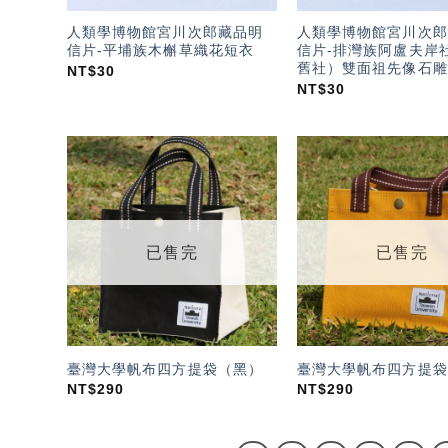
人類學博物館宮川次郎藏品明
人類學博物館宮川次郎
信片-平埔族木槲草織花短衣
信片-排灣族阿盧夫岸
舊社）雙面祖先像石雕
NT$
30
NT$
30
加入
「願
望輕
單」
已售完
已售完
臺灣大學帆布四方提袋（黑）
臺灣大學帆布四方提袋
NT$
290
NT$
290