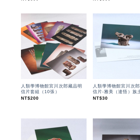
加入
「願
望輕
單」
人類學博物館宮川次郎藏品明
人類學博物館宮川次郎
信片套組（10張）
信片-雅美（達悟）族
NT$
200
NT$
30
加入
「願