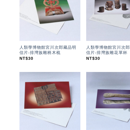
望輕
單」
人類學博物館宮川次郎藏品明
人類學博物館宮川次郎
信片-排灣族雕柄木梳
信片-排灣族雕花單杯
NT$
30
NT$
30
加入
「願
望輕
單」