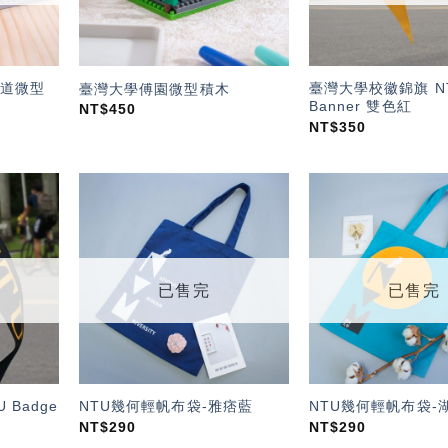
道微型
臺灣大學校徽錦旗 NT
臺灣大學傅園微型積木
Banner 雙色紅
NT$
450
NT$
350
加入
加入
「願
「願
望輕
望輕
單」
單」
已售完
已售完
 Badge
NTU幾何輕帆布袋-雅痞藍
NTU幾何輕帆布袋-
NT$
290
NT$
290