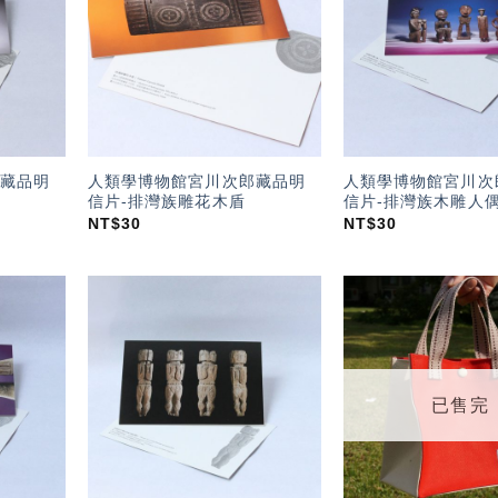
望輕
望輕
單」
單」
藏品明
人類學博物館宮川次郎藏品明
人類學博物館宮川次
信片-排灣族雕花木盾
信片-排灣族木雕人
NT$
30
NT$
30
加入
加入
「願
「願
望輕
望輕
單」
單」
已售完