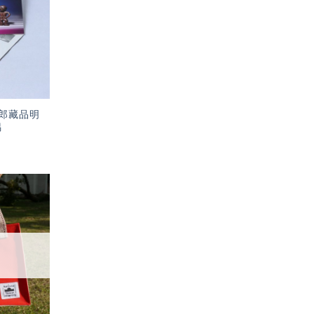
望輕
單」
郎藏品明
偶
加入
「願
望輕
單」