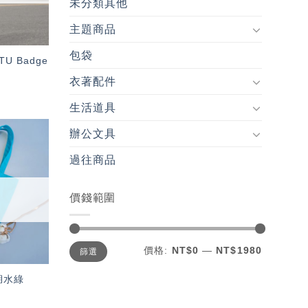
未分類其他
主題商品
包袋
U Badge
衣著配件
生活道具
辦公文具
加入
過往商品
「願
望輕
單」
價錢範圍
最
最
價格:
NT$0
—
NT$1980
篩選
低
高
價
價
格
格
湖水綠