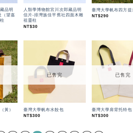
藏品明
人類學博物館宮川次郎藏品明
臺灣大學帆布四方提
社（望嘉
信片-排灣族佳平舊社四面木雕
NT$
290
柱
祖靈柱
NT$
30
加入
加入
「願
「願
望輕
望輕
單」
單」
已售完
已售完
（黃）
臺灣大學帆布水餃包
臺灣大學肩背托特包
NT$
300
NT$
300