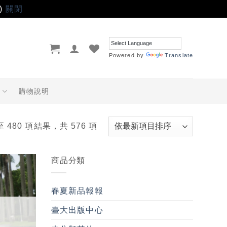
)
關閉
Powered by
Translate
品
購物說明
至 480 項結果，共 576 項
商品分類
加入
「願
春夏新品報報
望輕
單」
臺大出版中心