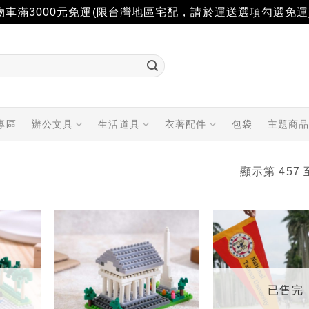
物車滿3000元免運(限台灣地區宅配，請於運送選項勾選免運
專區
辦公文具
生活道具
衣著配件
包袋
主題商
顯示第 457 
加入
加入
「願
「願
望輕
望輕
單」
單」
已售完