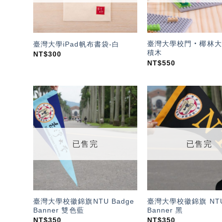
臺灣大學校門‧椰林大
臺灣大學iPad帆布書袋-白
積木
NT$
300
NT$
550
加入
「願
望輕
單」
已售完
已售完
臺灣大學校徽錦旗NTU Badge
臺灣大學校徽錦旗 NTU
Banner 雙色藍
Banner 黑
NT$
350
NT$
350