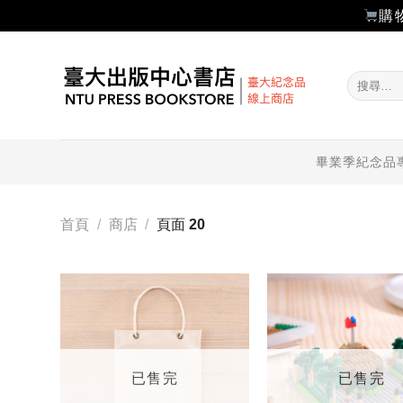
購
Skip
to
搜
content
尋
關
鍵
字:
畢業季紀念品
首頁
/
商店
/
頁面 20
加入
「願
望輕
單」
已售完
已售完