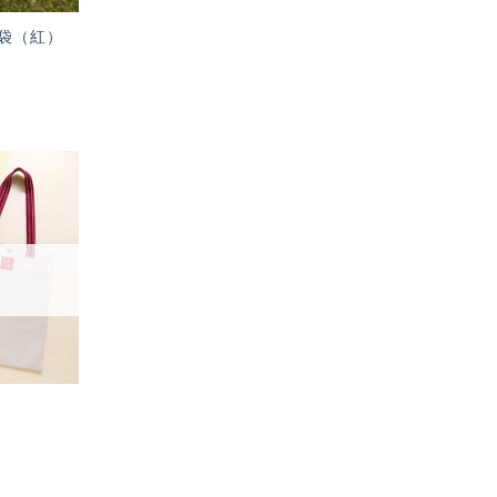
袋（紅）
加入
「願
望輕
單」