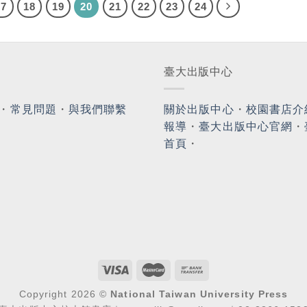
17
18
19
20
21
22
23
24
臺大出版中心
・
常見問題
・
與我們聯繫
關於出版中心
・
校園書店介
報導
・
臺大出版中心官網
・
首頁
・
Copyright 2026 ©
National Taiwan University Press