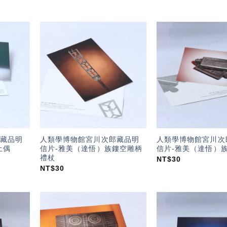
加入
加入
「願
「願
望輕
望輕
單」
單」
藏品明
人類學博物館宮川次郎藏品明
人類學博物館宮川次
土偶
信片-雅美（達悟）族鏤空雕柄
信片-雅美（達悟）
禮杖
NT$
30
NT$
30
加入
加入
「願
「願