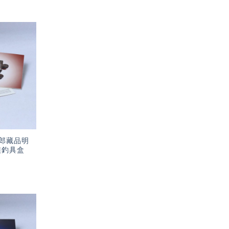
加入
「願
望輕
單」
郎藏品明
族釣具盒
加入
「願