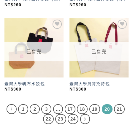
NT$
290
NT$
290
加入
加入
「願
「願
望輕
望輕
單」
單」
已售完
已售完
臺灣大學帆布水餃包
臺灣大學肩背托特包
NT$
300
NT$
300
1
2
3
...
17
18
19
20
21
22
23
24