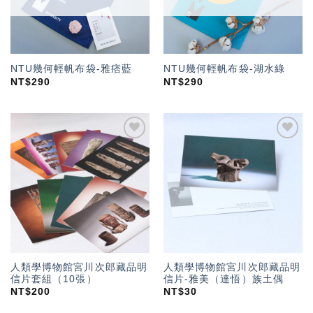
NTU幾何輕帆布袋-雅痞藍
NTU幾何輕帆布袋-湖水綠
NT$
290
NT$
290
加入
加入
「願
「願
望輕
望輕
單」
單」
人類學博物館宮川次郎藏品明
人類學博物館宮川次郎藏品明
信片套組（10張）
信片-雅美（達悟）族土偶
NT$
200
NT$
30