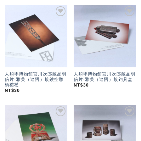
加入
加入
「願
「願
望輕
望輕
單」
單」
人類學博物館宮川次郎藏品明
人類學博物館宮川次郎藏品明
信片-雅美（達悟）族鏤空雕
信片-雅美（達悟）族釣具盒
柄禮杖
NT$
30
NT$
30
加入
加入
「願
「願
望輕
望輕
單」
單」