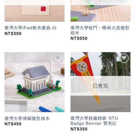
臺灣大學校門‧椰林大道微型
臺灣大學iPad帆布書袋-白
積木
NT$
300
NT$
550
加入
加入
「願
「願
望輕
望輕
單」
單」
已售完
臺灣大學校徽錦旗 NTU
臺灣大學傅園微型積木
Badge Banner 雙色紅
NT$
450
NT$
350