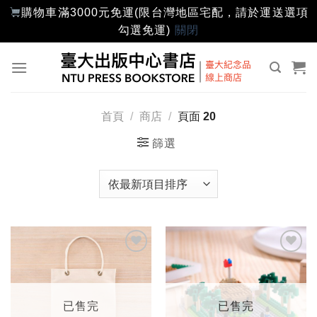
購物車滿3000元免運(限台灣地區宅配，請於運送選項
勾選免運)
關閉
Skip
to
content
首頁
/
商店
/
頁面 20
篩選
加入
加入
「願
「願
望輕
望輕
單」
單」
已售完
已售完