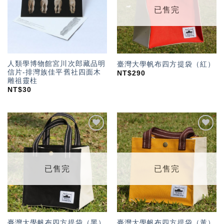
已售完
人類學博物館宮川次郎藏品明
臺灣大學帆布四方提袋（紅）
信片-排灣族佳平舊社四面木
NT$
290
雕祖靈柱
NT$
30
加入
加入
「願
「願
望輕
望輕
單」
單」
已售完
已售完
臺灣大學帆布四方提袋（黑）
臺灣大學帆布四方提袋（黃）