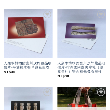
加入
加入
「願
「願
望輕
望輕
單」
單」
人類學博物館宮川次郎藏品明
人類學博物館宮川次郎藏品明
信片-平埔族木槲草織花短衣
信片-排灣族阿盧夫岸社（望
嘉舊社）雙面祖先像石雕柱
NT$
30
NT$
30
加入
加入
「願
「願
望輕
望輕
單」
單」